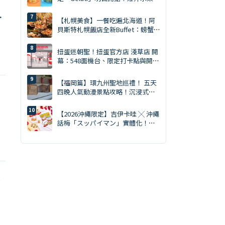
鹽焦糖開心果雙口味
【札幌美食】一餐吃遍北海道！阿
貝斯特札幌飯店全新Buffet：螃蟹
吃到飽・天然南鮪評比・GARAKU
湯咖哩
扭蛋迷朝聖！扭蛋官方店 淺草店 開
幕：548面機台、限定打卡點與開幕
贈品一次看
【福岡篇】環九州聖地巡禮！ 五天
四晚人氣動漫景點攻略！沉浸式打
卡《鬼滅之刃》聖地！
【2026沖繩限定】吉伊卡哇 ╳ 沖繩
話梅「スッパイマン」實體化！黃
色套裝吊飾、T恤 8/7 開賣
巨