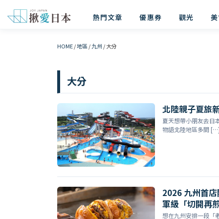
熱門文章
優惠券
觀光
美
HOME
/
地區
/
九州
/
大分
大分
北陸親子夏旅新
夏天想帶小朋友去日
物語北陸地區多間 […
2026 九州首
軍級「切開再
想在九州安排一段「