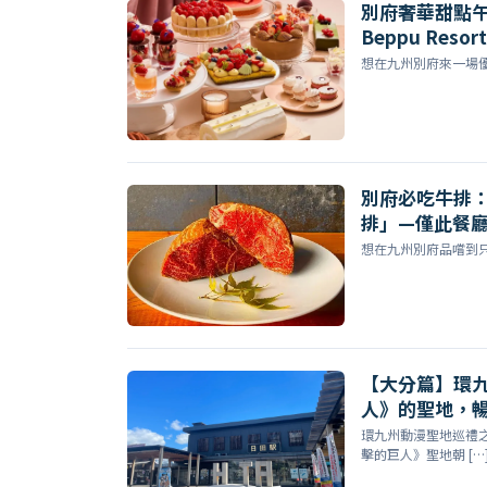
別府奢華甜點午後：
Beppu Resor
Berrys」2/7
想在九州別府來一場優雅又
別府必吃牛排：
排」—僅此餐
想在九州別府品嚐到只此一家
【大分篇】環
人》的聖地，
環九州動漫聖地巡禮
擊的巨人》聖地朝 […