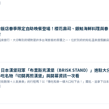
]
井飯店春季限定自助晚餐登場！櫻花壽司、銀鮭海鮮料理與春
受
溫泉旅行，大分縣別府絕對是許多台灣旅客的首選之一。位於別府的知名溫泉度假飯店
日本漢堡冠軍「布里斯克漢堡（BRISK STAND）」進駐大
必吃名物「切開再煎漢堡」與開幕資訊一次看
老街散策＋人氣美食」的行程嗎？以「像吃和食一樣大口咬下去！」聞名、並拿下日本
]