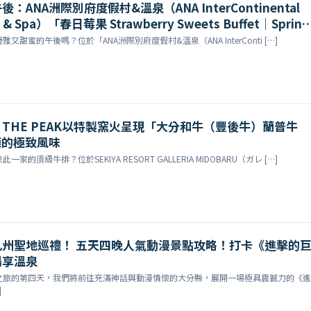
ANA洲際別府度假村&溫泉（ANA InterContinental
t & Spa）「春日莓果 Strawberry Sweets Buffet｜Spring
–5/10 週末限定開跑
甜蜜的午後嗎？位於「ANA洲際別府度假村&溫泉（ANA InterConti […]
THE PEAK以特製窯火呈現「大分和牛（豐後牛）蘭普牛
廳的極致風味
的頂級牛排？位於SEKIYA RESORT GALLERIA MIDOBARU（ガレ […]
九州聖地巡禮！ 五天四晚人氣動漫景點攻略！打卡《進擊的
暢享溫泉
之旅的第四天，我們將前往充滿神話與動漫情懷的大分縣，展開一場極具震撼力的《進
]