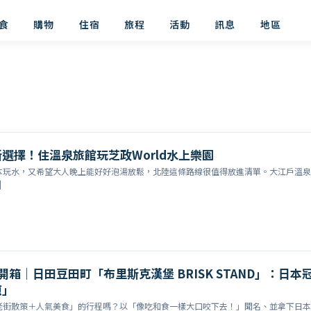
食
購物
住宿
旅程
活動
訊息
地區
選擇！住溫泉旅館玩芝政World水上樂園
本玩水，又希望大人晚上能好好泡湯放鬆，北陸這條路線很值得放進清單。大江戶溫泉
]
店開箱｜日田豆田町「布里斯克漢堡 BRISK STAND」：日本
煎」
老街散策＋人氣美食」的行程嗎？以「像吃和食一樣大口咬下去！」聞名、並拿下日本