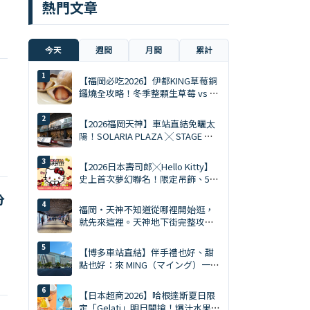
熱門文章
今天
週間
月間
累計
【福岡必吃2026】伊都KING草莓銅
鑼燒全攻略！冬季整顆生草莓 vs 夏
季限定慕斯 Ace
【2026福岡天神】車站直結免曬太
陽！SOLARIA PLAZA ╳ STAGE 必
逛10大排隊美食與爆買清單
【2026日本壽司郎╳Hello Kitty】
史上首次夢幻聯名！限定吊飾、5%
折扣券、5大主題店全攻略
分
福岡・天神不知道從哪裡開始逛，
就先來這裡。天神地下街完整攻略
｜美食、購物、伴手禮一次搞定
【博多車站直結】伴手禮也好、甜
點也好：來 MING（マイング）一次
買齊才是旅遊達人。MING 完全攻略
（2026年版）
【日本超商2026】哈根達斯夏日限
定「Gelati」明日開搶！爆汁水果、