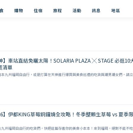
食
購物
住宿
旅程
活動
訊息
地區
】車站直結免曬太陽！SOLARIA PLAZA ╳ STAGE 必逛10
買清單
備飛日本九州福岡自由行，或是打算在天神進行爆買與美食巡禮的吃貨與潮男潮女們，請立
26】伊都KING草莓銅鑼燒全攻略！冬季整顆生草莓 vs 夏季
備飛去九州福岡自由行的吃貨們，快把這篇存進你的美食小本本！來到福岡，絕對不能不吃