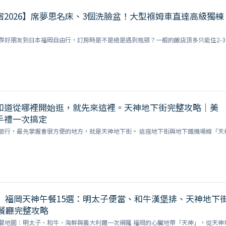
2026】席夢思名床、3個洗臉盆！大型褓姆車直達高級獨棟
」
群好朋友到日本福岡自由行，訂房時是不是總是遇到瓶頸？一般的飯店頂多只能住2-3
知道從哪裡開始逛，就先來這裡。天神地下街完整攻略｜美
手禮一次搞定
旅行，最先掌握會很方便的地方，就是天神地下街。 這座地下街與地下鐵機場線「天
版】福岡天神午餐15選：明太子便當、和牛漢堡排、天神地下
氣餐廳完整攻略
餐地圖：明太子、和牛、海鮮與義大利麵一次網羅 福岡的心臟地帶「天神」，從天神