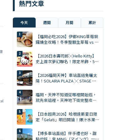
熱門文章
今天
週間
月間
累計
【福岡必吃2026】伊都KING草莓銅
鑼燒全攻略！冬季整顆生草莓 vs 夏
季限定慕斯 Ace
牌
【2026日本壽司郎╳Hello Kitty】
史上首次夢幻聯名！限定吊飾、5%
折扣券、5大主題店全攻略
【2026福岡天神】車站直結免曬太
陽！SOLARIA PLAZA ╳ STAGE 必
逛10大排隊美食與爆買清單
」
福岡・天神不知道從哪裡開始逛，
就先來這裡。天神地下街完整攻略
el
｜美食、購物、伴手禮一次搞定
【日本超商2026】哈根達斯夏日限
定「Gelati」明日開搶！爆汁水果、
鹽焦糖開心果雙口味
【博多車站直結】伴手禮也好、甜
點也好：來 MING（マイング）一次