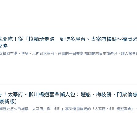
就開吃！從「拉麵滑走路」到博多屋台、太宰府梅餅～福岡
攻略
從福岡空港、博多、天神到太宰府、糸島的一日饗宴 福岡是來日本旅遊時，讓人驚喜
券！太宰府・柳川暢遊套票懶人包：遊船、梅枝餅、門票優
 最新版）
岡歷史悠久的城鎮「太宰府」與「柳川」享受優惠觀光的「太宰府・柳川暢遊套票」