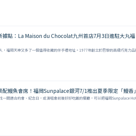
點：La Maison du Chocolat九州首店7月3日進駐大丸福
人，福岡天神又多了一個值得收藏的伴手禮地址。1977年創立於巴黎的高級巧克力品
配鰻魚會席！福岡Sunpalace銀河7/1推出夏季限定「鰻香
一間適合約會、紀念日，或演唱會前後好好吃飯的餐廳，可以把福岡Sunpalace Hot