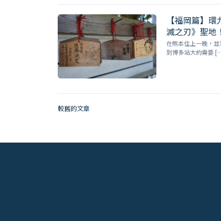
【福岡篇】環
滅之刃》聖地
在熊本住上一晚，並
到博多站大約需要 […
較舊的文章
文
章
導
覽