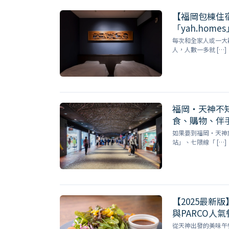
【福岡包棟住宿
「yah.homes
每次和全家人或一大
人，人數一多就 […]
福岡・天神不
食、購物、伴
如果要到福岡・天神
站」、七隈線「 […]
【2025最新
與PARCO人
從天神出發的美味午