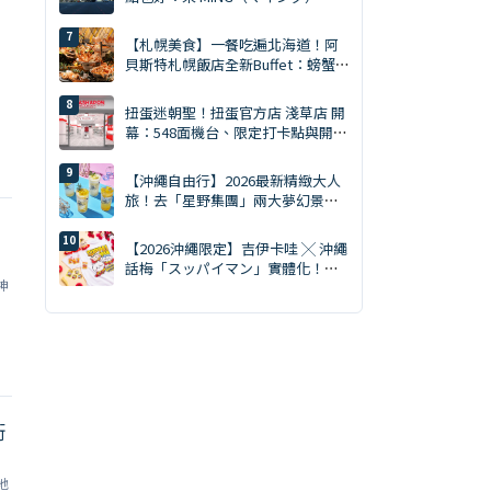
買齊才是旅遊達人。MING 完全攻略
（2026年版）
【札幌美食】一餐吃遍北海道！阿
貝斯特札幌飯店全新Buffet：螃蟹
吃到飽・天然南鮪評比・GARAKU
湯咖哩
扭蛋迷朝聖！扭蛋官方店 淺草店 開
幕：548面機台、限定打卡點與開幕
贈品一次看
【沖繩自由行】2026最新精緻大人
旅！去「星野集團」兩大夢幻景點
度假，不開車也能極致躺平的時髦
微醺提案
【2026沖繩限定】吉伊卡哇 ╳ 沖繩
話梅「スッパイマン」實體化！黃
神
色套裝吊飾、T恤 8/7 開賣
街
地