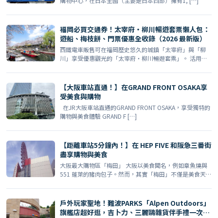
購物中心，在日本全國（主要是日本西部）擁有1, […]
福岡必買交通券！太宰府・柳川暢遊套票懶人包：
遊船、梅枝餅、門票優惠全收錄（2026 最新版）
西鐵電車販售可在福岡歷史悠久的城鎮「太宰府」與「柳
川」享受優惠觀光的「太宰府・柳川暢遊套票」。 活用這
張車票， […]
【大阪車站直通！】在GRAND FRONT OSAKA享
受美食與購物
在JR大阪車站直通的GRAND FRONT OSAKA，享受獨特的
購物與美食體驗 GRAND F […]
【距離車站5分鐘內！】在 HEP FIVE 和阪急三番街
盡享購物與美食
大阪最大購物區「梅田」 大阪以美食聞名，例如章魚燒與
551 蓬萊的豬肉包子。然而，其實「梅田」不僅是美食天
堂 […]
戶外玩家聖地！難波PARKS「Alpen Outdoors」
旗艦店超好逛，吉卜力、三麗鷗雜貨伴手禮一次買