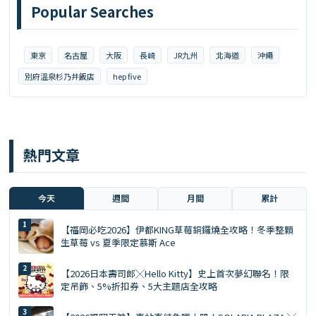
Popular Searches
東京
名古屋
大阪
長崎
JR九州
北海道
沖繩
別府溫泉杉乃井飯店
hep five
熱門文章
今天
週間
月間
累計
【福岡必吃2026】伊都KING草莓銅鑼燒全攻略！冬季整顆
生草莓 vs 夏季限定慕斯 Ace
【2026日本壽司郎╳Hello Kitty】史上首次夢幻聯名！限
定吊飾、5%折扣券、5大主題店全攻略