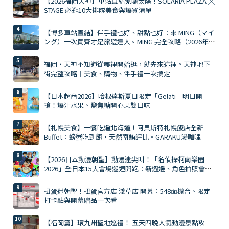
【2026福岡天神】車站直結免曬太陽！SOLARIA PLAZA ╳
STAGE 必逛10大排隊美食與爆買清單
【博多車站直結】伴手禮也好、甜點也好：來 MING（マイ
ング）一次買齊才是旅遊達人。MING 完全攻略（2026年
版）
福岡・天神不知道從哪裡開始逛，就先來這裡。天神地下
街完整攻略｜美食、購物、伴手禮一次搞定
【日本超商2026】哈根達斯夏日限定「Gelati」明日開
搶！爆汁水果、鹽焦糖開心果雙口味
【札幌美食】一餐吃遍北海道！阿貝斯特札幌飯店全新
Buffet：螃蟹吃到飽・天然南鮪評比・GARAKU湯咖哩
【2026日本動漫朝聖】動漫迷尖叫！「名偵探柯南樂園
2026」全日本15大會場巡迴開跑：新週邊、角色拍照會、
交通預約懶人包
扭蛋迷朝聖！扭蛋官方店 淺草店 開幕：548面機台、限定
打卡點與開幕贈品一次看
【福岡篇】環九州聖地巡禮！ 五天四晚人氣動漫景點攻