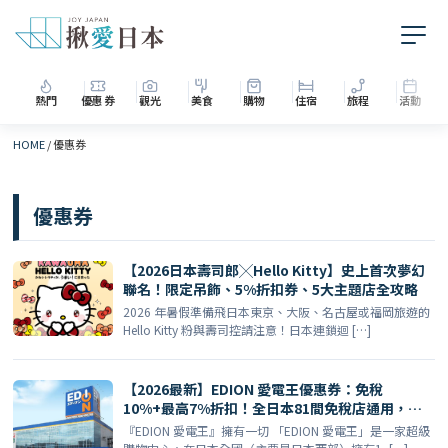
熱門
優惠券
觀光
美食
購物
住宿
旅程
活動
HOME
/
優惠券
優惠券
【2026日本壽司郎╳Hello Kitty】史上首次夢幻
聯名！限定吊飾、5%折扣券、5大主題店全攻略
2026 年暑假準備飛日本東京、大阪、名古屋或福岡旅遊的
Hello Kitty 粉與壽司控請注意！日本連鎖迴 […]
【2026最新】EDION 愛電王優惠券：免稅
10%+最高7%折扣！全日本81間免稅店通用，電
器美妝一站購齊
『EDION 愛電王』擁有一切 「EDION 愛電王」是一家超級