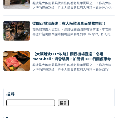
齊
難波是大阪府最具代表性的著名繁華街區之一。作為大阪
之行的經典路線，許多人都會將其列入行程。難波PARKS
是一座 […]
從關西機場直達！在大阪難波享受購物樂趣！
如果您想去大阪旅行，建議從關西國際機場前往。本次將
為您介紹從關西國際機場搭乘特急列車「Rapi:t」即可抵達
的 […]
【大阪難波CITY攻略】關西機場直達！必逛
mont-bell、滑雪裝備，加碼領1800日圓優惠券
難波是大阪府最具代表性的著名繁華街區之一。作為大阪
之行的經典路線，許多人都會將其列入行程。難波CITY是
坐落於 […]
搜尋
搜尋