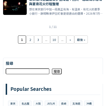
與夏夜花火行程整理
想在東京旅行中加一段真正有海、有溫泉、有花火的夏季
小旅行，靜岡縣東伊豆町會是很適合的選擇。2026年7月至
8月 […]
1 / 11
1
2
3
...
10
...
»
最後 »
搜尋
搜尋
Popular Searches
東京
名古屋
大阪
JR九州
長崎
北海道
沖繩