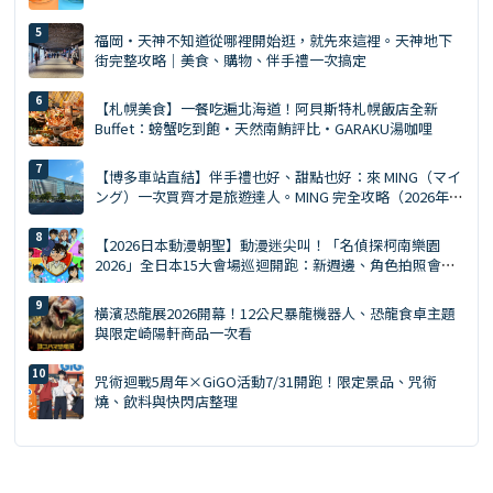
福岡・天神不知道從哪裡開始逛，就先來這裡。天神地下
街完整攻略｜美食、購物、伴手禮一次搞定
【札幌美食】一餐吃遍北海道！阿貝斯特札幌飯店全新
Buffet：螃蟹吃到飽・天然南鮪評比・GARAKU湯咖哩
【博多車站直結】伴手禮也好、甜點也好：來 MING（マイ
ング）一次買齊才是旅遊達人。MING 完全攻略（2026年
版）
【2026日本動漫朝聖】動漫迷尖叫！「名偵探柯南樂園
2026」全日本15大會場巡迴開跑：新週邊、角色拍照會、
交通預約懶人包
橫濱恐龍展2026開幕！12公尺暴龍機器人、恐龍食卓主題
與限定崎陽軒商品一次看
咒術迴戰5周年×GiGO活動7/31開跑！限定景品、咒術
燒、飲料與快閃店整理