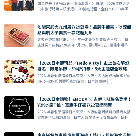
如果你是《咒術迴戰（呪術廻戦）》粉絲，2026年夏天到
日本旅行時可以順手把GiGO排進行程。全日本GiGO集團
[…]
池袋東武大九州展7/29登場！品牌牛便當、冰涼甜
點與明太子美食一次吃遍九州
夏天在東京想吃遍九州，不一定要立刻買機票。東武百貨
店池袋本店將於2026年7月29日至8月4日在8樓催事場舉辦
[…]
【2026日本壽司郎╳Hello Kitty】史上首次夢幻
聯名！限定吊飾、5%折扣券、5大主題店全攻略
2026 年暑假準備飛日本東京、大阪、名古屋或福岡旅遊的
Hello Kitty 粉與壽司控請注意！日本連鎖迴 […]
【2026日本購物】EMODA ╳ 吉伊卡哇聯名登場！
Y2K水鑽T恤、寬版牛仔褲7/22官網開賣
2026 年暑假準備飛日本東京、大阪或福岡爆買的潮流女孩
與吉伊卡哇粉請注意！日本人氣摩登潮流女裝品牌「EMOD
[…]
東京搭特急直達東伊豆海邊！熱川、稻取海水浴場