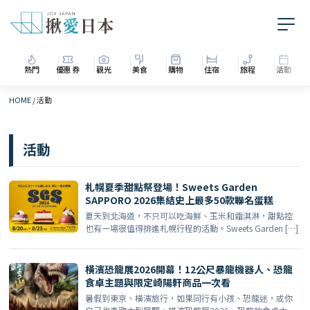
熱門
優惠券
觀光
美食
購物
住宿
旅程
活動
HOME
/
活動
活動
札幌夏季甜點祭登場！Sweets Garden
SAPPORO 2026集結史上最多50款聯名蛋糕
夏天到北海道，不只可以吃海鮮、玉米和霜淇淋，甜點控
也有一場很值得排進札幌行程的活動。Sweets Garden […]
橫濱恐龍展2026開幕！12公尺暴龍機器人、恐龍
食卓主題與限定崎陽軒商品一次看
暑假到東京、橫濱旅行，如果同行有小孩、恐龍迷，或你