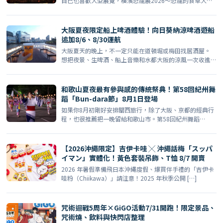
自己也喜歡大型展覽，橫濱恐龍展2026～恐龍的食卓大圖
鑑～（ […]
大阪夏夜限定船上啤酒體驗！向日葵納涼啤酒遊船
追加8/6、8/30運航
大阪夏天的晚上，不一定只能在道頓堀或梅田找居酒屋。
想把夜景、生啤酒、船上音樂和水都大阪的涼風一次收進
行程，可以 […]
和歌山夏夜最有參與感的傳統祭典！第58回紀州舞
蹈「Bun-dara節」8月1日登場
如果你8月初剛好安排關西旅行，除了大阪、京都的經典行
程，也很推薦把一晚留給和歌山市。第58回紀州舞蹈
「Bun- […]
【2026沖繩限定】吉伊卡哇 ╳ 沖繩話梅「スッパ
イマン」實體化！黃色套裝吊飾、T恤 8/7 開賣
2026 年暑假準備飛日本沖繩度假、爆買伴手禮的「吉伊卡
哇粉（Chiikawa）」請注意！2025 年秋季公開 […]
咒術迴戰5周年×GiGO活動7/31開跑！限定景品、
咒術燒、飲料與快閃店整理