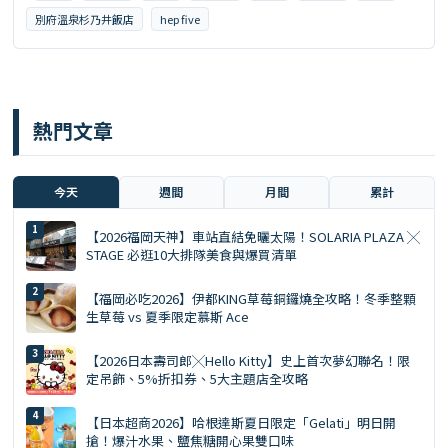
別府溫泉杉乃井飯店
hep five
熱門文章
今天
週間
月間
累計
【2026福岡天神】車站直結免曬太陽！SOLARIA PLAZA ╳
STAGE 必逛10大排隊美食與爆買清單
【福岡必吃2026】伊都KING草莓銅鑼燒全攻略！冬季整顆
生草莓 vs 夏季限定慕斯 Ace
【2026日本壽司郎╳Hello Kitty】史上首次夢幻聯名！限
定吊飾、5%折扣券、5大主題店全攻略
【日本超商2026】哈根達斯夏日限定「Gelati」明日開
搶！爆汁水果、鹽焦糖開心果雙口味