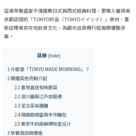
這場早餐盛宴不僅匯集日式與西式經典料理，更導入獲得東
京都認證的「TOKYO好品（TOKYOイイシナ）」食材，重
新詮釋東京在地飲食文化，為觀光或商務行程揭開優雅序
幕。
目錄
[
hide
]
1
什麼是「TOKYO MADE MORNING」？
2
精選菜色亮點介紹
2.1
產地直送旬味蔬菜
2.2
深川飯與江戶前佃煮
2.3
足立菜烏龍麵
2.4
現做歐姆蛋與手作麵包
2.5
東京牛奶與鮮榨哈密瓜汁
3
早餐資訊與價格