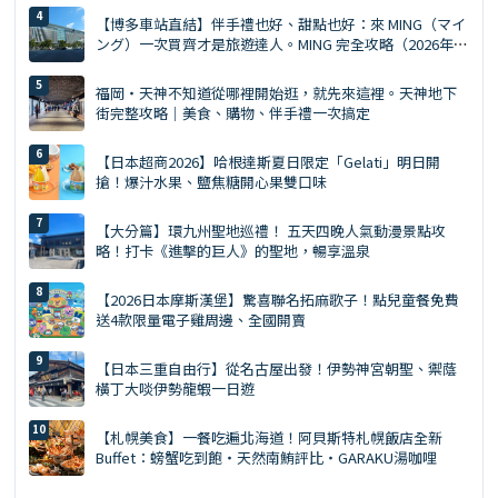
【博多車站直結】伴手禮也好、甜點也好：來 MING（マイ
ング）一次買齊才是旅遊達人。MING 完全攻略（2026年
版）
福岡・天神不知道從哪裡開始逛，就先來這裡。天神地下
街完整攻略｜美食、購物、伴手禮一次搞定
【日本超商2026】哈根達斯夏日限定「Gelati」明日開
搶！爆汁水果、鹽焦糖開心果雙口味
【大分篇】環九州聖地巡禮！ 五天四晚人氣動漫景點攻
略！打卡《進擊的巨人》的聖地，暢享溫泉
【2026日本摩斯漢堡】驚喜聯名拓麻歌子！點兒童餐免費
送4款限量電子雞周邊、全國開賣
【日本三重自由行】從名古屋出發！伊勢神宮朝聖、禦蔭
橫丁大啖伊勢龍蝦一日遊
【札幌美食】一餐吃遍北海道！阿貝斯特札幌飯店全新
Buffet：螃蟹吃到飽・天然南鮪評比・GARAKU湯咖哩