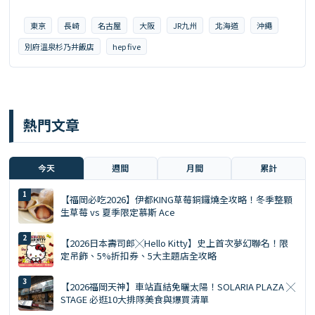
東京
長崎
名古屋
大阪
JR九州
北海道
沖繩
別府溫泉杉乃井飯店
hep five
熱門文章
今天
週間
月間
累計
【福岡必吃2026】伊都KING草莓銅鑼燒全攻略！冬季整顆
生草莓 vs 夏季限定慕斯 Ace
【2026日本壽司郎╳Hello Kitty】史上首次夢幻聯名！限
定吊飾、5%折扣券、5大主題店全攻略
【2026福岡天神】車站直結免曬太陽！SOLARIA PLAZA ╳
STAGE 必逛10大排隊美食與爆買清單