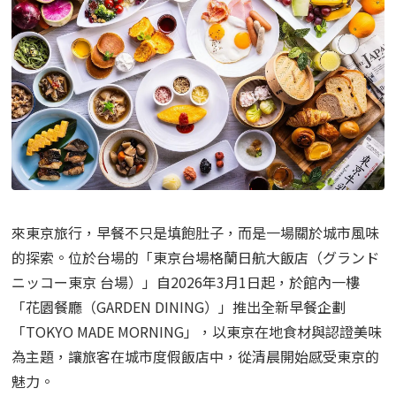
來東京旅行，早餐不只是填飽肚子，而是一場關於城市風味
的探索。位於台場的「東京台場格蘭日航大飯店（グランド
ニッコー東京 台場）」自2026年3月1日起，於館內一樓
「花園餐廳（GARDEN DINING）」推出全新早餐企劃
「TOKYO MADE MORNING」，以東京在地食材與認證美味
為主題，讓旅客在城市度假飯店中，從清晨開始感受東京的
魅力。