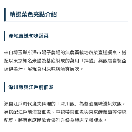
精選菜色亮點介紹
產地直送旬味蔬菜
來自埼玉縣所澤市陽子農場的無農藥栽培蔬菜直送餐桌，搭
配以東京知名米醋為基底製成的萬用「拌醋」與飯店自製亞
薩伊醬汁，展現食材原味與清爽層次。
深川飯與江戶前佃煮
源自江戶時代漁夫料理的「深川飯」為醬油風味淺蜊炊飯，
另搭配江戶前海苔佃煮、莖裙帶菜佃煮與東京醃蘿蔔等傳統
配菜，將東京庶民飲食優雅升級為飯店早餐版本。