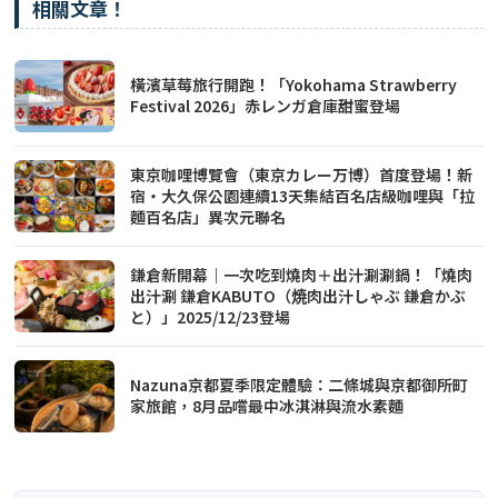
相關文章！
橫濱草莓旅行開跑！「Yokohama Strawberry
Festival 2026」赤レンガ倉庫甜蜜登場
東京咖哩博覽會（東京カレー万博）首度登場！新
宿・大久保公園連續13天集結百名店級咖哩與「拉
麵百名店」異次元聯名
鎌倉新開幕｜一次吃到燒肉＋出汁涮涮鍋！「燒肉
出汁涮 鎌倉KABUTO（焼肉出汁しゃぶ 鎌倉かぶ
と）」2025/12/23登場
Nazuna京都夏季限定體驗：二條城與京都御所町
家旅館，8月品嚐最中冰淇淋與流水素麵