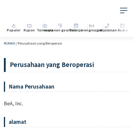
Populer
Kupon
Tamasya
makanan gourmet
Belanja
menginap di
perjalanan
Acara
RUMAH
/
Perusahaan yang Beroperasi
Perusahaan yang Beroperasi
Nama Perusahaan
BeA, Inc.
alamat