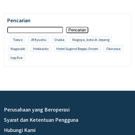
Pencarian
Pencarian
Tokyo
JR Kyushu
Osaka
Nagoya, kota di Jepang
Nagasaki
Hokkaido
Hotel Suginoi Beppu Onsen
Okinawa
hep five
Perusahaan yang Beroperasi
Syarat dan Ketentuan Pengguna
Hubungi Kami