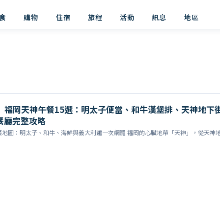
食
購物
住宿
旅程
活動
訊息
地區
版】福岡天神午餐15選：明太子便當、和牛漢堡排、天神地下
氣餐廳完整攻略
餐地圖：明太子、和牛、海鮮與義大利麵一次網羅 福岡的心臟地帶「天神」，從天神