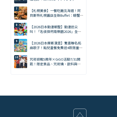
買齊才是旅遊達人。MING 完全攻略
（2026年版）
【札幌美食】一餐吃遍北海道！阿
貝斯特札幌飯店全新Buffet：螃蟹
吃到飽・天然南鮪評比・GARAKU
湯咖哩
【2026日本動漫朝聖】動漫迷尖
叫！「名偵探柯南樂園2026」全日
本15大會場巡迴開跑：新週邊、角
色拍照會、交通預約懶人包
【2026日本摩斯漢堡】驚喜聯名拓
麻歌子！點兒童餐免費送4款限量電
子雞周邊、全國開賣
咒術迴戰5周年×GiGO活動7/31開
跑！限定景品、咒術燒、飲料與快
閃店整理