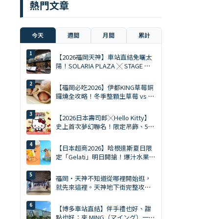
熱門文章
今天
週間
月間
累計
【2026福岡天神】車站直結免曬太
陽！SOLARIA PLAZA ╳ STAGE 必
逛10大排隊美食與爆買清單
【福岡必吃2026】伊都KING草莓銅
鑼燒全攻略！冬季整顆生草莓 vs 夏
季限定慕斯 Ace
【2026日本壽司郎╳Hello Kitty】
史上首次夢幻聯名！限定吊飾、5%
折扣券、5大主題店全攻略
【日本超商2026】哈根達斯夏日限
定「Gelati」明日開搶！爆汁水果、
鹽焦糖開心果雙口味
福岡・天神不知道從哪裡開始逛，
就先來這裡。天神地下街完整攻略
｜美食、購物、伴手禮一次搞定
【博多車站直結】伴手禮也好、甜
點也好：來 MING（マイング）一次