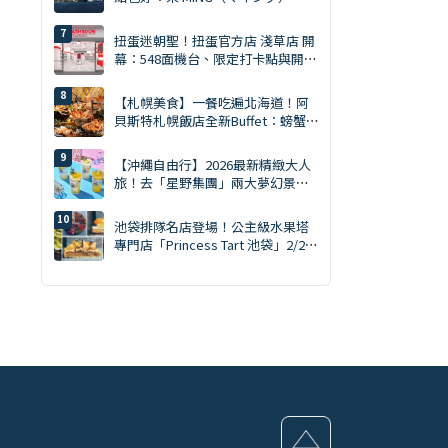
買齊才是旅遊達人。MING 完全攻略
（2026年版）
扭蛋迷朝聖！扭蛋官方店 淺草店 開
幕：548面機台、限定打卡點與開幕
贈品一次看
【札幌美食】一餐吃遍北海道！阿
貝斯特札幌飯店全新Buffet：螃蟹
吃到飽・天然南鮪評比・GARAKU
湯咖哩
【沖繩自由行】2026最新精緻大人
旅！去「星野集團」兩大夢幻景點
度假，不開車也能極致躺平的時髦
微醺提案
池袋排隊名店登場！公主級水果塔
專門店「Princess Tart 池袋」2/28
華麗開幕