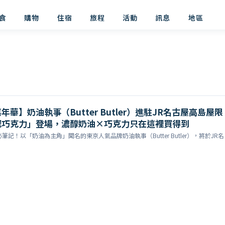
食
購物
住宿
旅程
活動
訊息
地區
華】奶油執事（Butter Butler）進駐JR名古屋高島屋限
冠巧克力」登場，濃醇奶油×巧克力只在這裡買得到
記！以「奶油為主角」聞名的東京人氣品牌奶油執事（Butter Butler），將於JR名