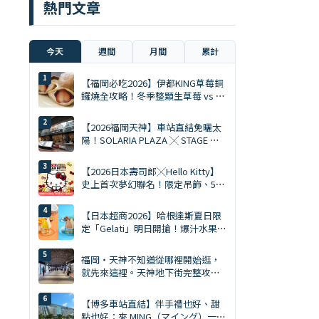
熱門文章
今天
週間
月間
累計
【福岡必吃2026】伊都KING草莓銅
鑼燒全攻略！冬季整顆生草莓 vs 夏
季限定慕斯 Ace
【2026福岡天神】車站直結免曬太
陽！SOLARIA PLAZA ╳ STAGE 必
逛10大排隊美食與爆買清單
【2026日本壽司郎╳Hello Kitty】
史上首次夢幻聯名！限定吊飾、5%
折扣券、5大主題店全攻略
【日本超商2026】哈根達斯夏日限
定「Gelati」明日開搶！爆汁水果、
鹽焦糖開心果雙口味
福岡・天神不知道從哪裡開始逛，
就先來這裡。天神地下街完整攻略
｜美食、購物、伴手禮一次搞定
【博多車站直結】伴手禮也好、甜
點也好：來 MING（マイング）一次