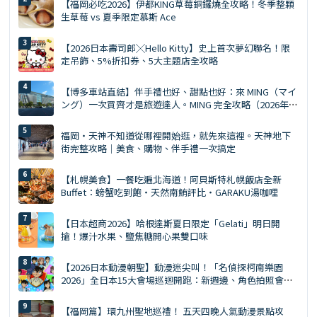
【福岡必吃2026】伊都KING草莓銅鑼燒全攻略！冬季整顆
生草莓 vs 夏季限定慕斯 Ace
【2026日本壽司郎╳Hello Kitty】史上首次夢幻聯名！限
定吊飾、5%折扣券、5大主題店全攻略
【博多車站直結】伴手禮也好、甜點也好：來 MING（マイ
ング）一次買齊才是旅遊達人。MING 完全攻略（2026年
版）
福岡・天神不知道從哪裡開始逛，就先來這裡。天神地下
街完整攻略｜美食、購物、伴手禮一次搞定
【札幌美食】一餐吃遍北海道！阿貝斯特札幌飯店全新
Buffet：螃蟹吃到飽・天然南鮪評比・GARAKU湯咖哩
【日本超商2026】哈根達斯夏日限定「Gelati」明日開
搶！爆汁水果、鹽焦糖開心果雙口味
【2026日本動漫朝聖】動漫迷尖叫！「名偵探柯南樂園
2026」全日本15大會場巡迴開跑：新週邊、角色拍照會、
交通預約懶人包
【福岡篇】環九州聖地巡禮！ 五天四晚人氣動漫景點攻