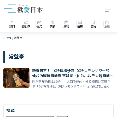
熱門
優惠券
觀光
美食
購物
住宿
旅程
活動
HOME
/
常盤亭
常盤亭
新春限定！「0秒檸檬沙瓦（0秒レモンサワー®）
仙台內臟燒肉酒場 常盤亭（仙台ホルモン焼肉酒場
ときわ亭）」2026年1月推出『2026圓 紅白內臟
想在新年的日本旅途中，大口吃燒肉、暢飲檸檬沙瓦嗎？
吃到飽方案』— 先着3組、酒水無限暢飲一起嗨
以「0秒檸檬沙瓦（0秒レモンサワー®）」爆紅的仙台內臟
燒肉酒 […]
搜尋