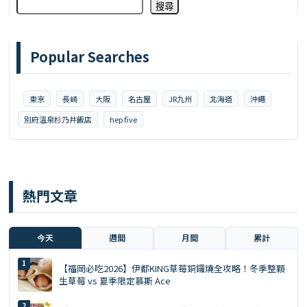
搜尋
Popular Searches
東京
長崎
大阪
名古屋
JR九州
北海道
沖繩
別府溫泉杉乃井飯店
hep five
熱門文章
今天
週間
月間
累計
【福岡必吃2026】伊都KING草莓銅鑼燒全攻略！冬季整顆
生草莓 vs 夏季限定慕斯 Ace