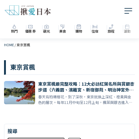
熱門
優惠券
觀光
美食
購物
住宿
旅程
活動
HOME
/
東京賞楓
東京賞楓
東京賞楓最完整攻略：12大必訪紅葉名所與賞銀杏
步道（六義園、濱離宮、新宿御苑、明治神宮外
苑、高尾山…）
春天有粉嫩櫻花，到了深秋，東京就換上深紅、橙黃與金
色的層次。每年11月中旬至12月上旬，楓葉與銀杏進入最
佳觀賞 […]
搜尋