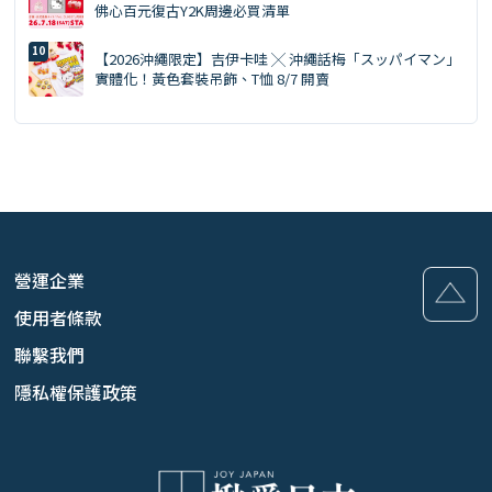
佛心百元復古Y2K周邊必買清單
【2026沖繩限定】吉伊卡哇 ╳ 沖繩話梅「スッパイマン」
實體化！黃色套裝吊飾、T恤 8/7 開賣
營運企業
使用者條款
聯繫我們
隱私權保護政策