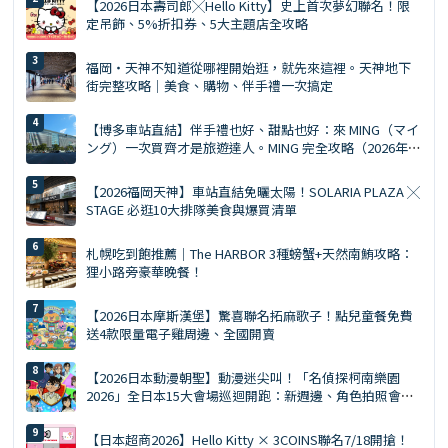
【2026日本壽司郎╳Hello Kitty】史上首次夢幻聯名！限
定吊飾、5%折扣券、5大主題店全攻略
福岡・天神不知道從哪裡開始逛，就先來這裡。天神地下
街完整攻略｜美食、購物、伴手禮一次搞定
【博多車站直結】伴手禮也好、甜點也好：來 MING（マイ
ング）一次買齊才是旅遊達人。MING 完全攻略（2026年
版）
【2026福岡天神】車站直結免曬太陽！SOLARIA PLAZA ╳
STAGE 必逛10大排隊美食與爆買清單
札幌吃到飽推薦｜The HARBOR 3種螃蟹+天然南鮪攻略：
狸小路旁豪華晚餐！
【2026日本摩斯漢堡】驚喜聯名拓麻歌子！點兒童餐免費
送4款限量電子雞周邊、全國開賣
【2026日本動漫朝聖】動漫迷尖叫！「名偵探柯南樂園
2026」全日本15大會場巡迴開跑：新週邊、角色拍照會、
交通預約懶人包
【日本超商2026】Hello Kitty × 3COINS聯名7/18開搶！