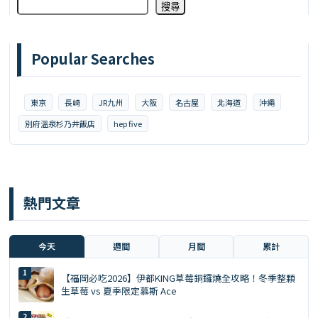
搜尋
Popular Searches
東京
長崎
JR九州
大阪
名古屋
北海道
沖繩
別府溫泉杉乃井飯店
hep five
熱門文章
今天
週間
月間
累計
【福岡必吃2026】伊都KING草莓銅鑼燒全攻略！冬季整顆
生草莓 vs 夏季限定慕斯 Ace