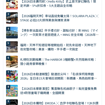
【2026日本壽司郎╳Hello Kitty】史上首次夢幻聯名！限
定吊飾、5%折扣券、5大主題店全攻略
【2026福岡天神】車站直結免曬太陽！SOLARIA PLAZA ╳
STAGE 必逛10大排隊美食與爆買清單
【博多車站直結】伴手禮也好、甜點也好：來 MING（マイ
ング）一次買齊才是旅遊達人。MING 完全攻略（2026年
版）
福岡・天神不知道從哪裡開始逛，就先來這裡。天神地下
街完整攻略｜美食、購物、伴手禮一次搞定
札幌吃到飽推薦｜The HARBOR 3種螃蟹+天然南鮪攻略：
狸小路旁豪華晚餐！
【2026日本動漫朝聖】動漫迷尖叫！「名偵探柯南樂園
2026」全日本15大會場巡迴開跑：新週邊、角色拍照會、
交通預約懶人包
【2026日本摩斯漢堡】驚喜聯名拓麻歌子！點兒童餐免費
送4款限量電子雞周邊、全國開賣
【2026日本購物】EMODA ╳ 吉伊卡哇聯名登場！Y2K水鑽