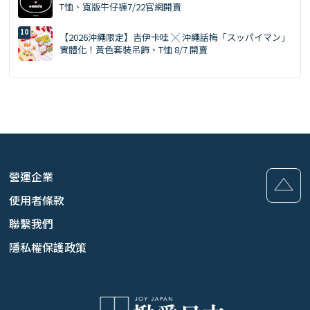
T恤、寬版牛仔褲7/22官網開賣
【2026沖繩限定】吉伊卡哇 ╳ 沖繩話梅「スッパイマン」
實體化！黃色套裝吊飾、T恤 8/7 開賣
營運企業
使用者條款
聯繫我們
隱私權保護政策