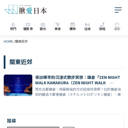
熱門
優惠券
觀光
美食
購物
住宿
旅程
活動
HOME
/
關東近郊
關東近郊
夜訪禪寺的沉浸式散步冥想：鎌倉「ZEN NIGHT
WALK KAMAKURA（ZEN NIGHT WALK
KAMAKURA）」拝觀券付住宿方案【飯店大都會
想在古都鎌倉，用最靜謐的方式迎接秋夜嗎？位於鎌倉站
鎌倉（ホテルメトロポリタン鎌倉）】
前的飯店大都會鎌倉（ホテルメトロポリタン鎌倉），推
出期間限定 […]
搜尋