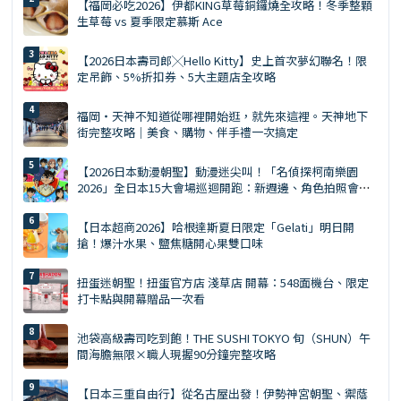
【福岡必吃2026】伊都KING草莓銅鑼燒全攻略！冬季整顆
生草莓 vs 夏季限定慕斯 Ace
【2026日本壽司郎╳Hello Kitty】史上首次夢幻聯名！限
定吊飾、5%折扣券、5大主題店全攻略
福岡・天神不知道從哪裡開始逛，就先來這裡。天神地下
街完整攻略｜美食、購物、伴手禮一次搞定
【2026日本動漫朝聖】動漫迷尖叫！「名偵探柯南樂園
2026」全日本15大會場巡迴開跑：新週邊、角色拍照會、
交通預約懶人包
【日本超商2026】哈根達斯夏日限定「Gelati」明日開
搶！爆汁水果、鹽焦糖開心果雙口味
扭蛋迷朝聖！扭蛋官方店 淺草店 開幕：548面機台、限定
打卡點與開幕贈品一次看
池袋高級壽司吃到飽！THE SUSHI TOKYO 旬（SHUN）午
間海膽無限×職人現握90分鐘完整攻略
【日本三重自由行】從名古屋出發！伊勢神宮朝聖、禦蔭