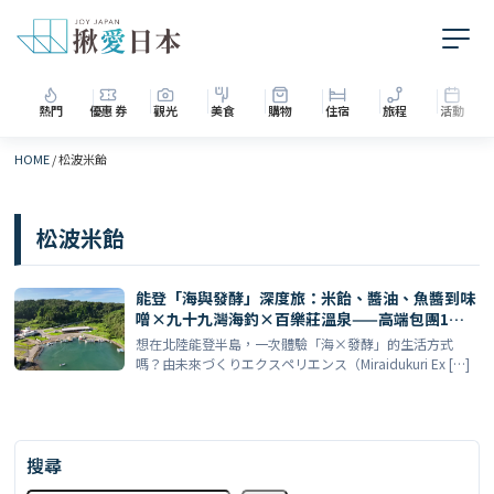
熱門
優惠券
觀光
美食
購物
住宿
旅程
活動
HOME
/
松波米飴
松波米飴
能登「海與發酵」深度旅：米飴、醬油、魚醬到味
噌×九十九灣海釣×百樂莊溫泉——高端包團1泊2
日完整指南（含官方連結）
想在北陸能登半島，一次體驗「海×發酵」的生活方式
嗎？由未來づくりエクスペリエンス（Miraidukuri Ex […]
搜尋