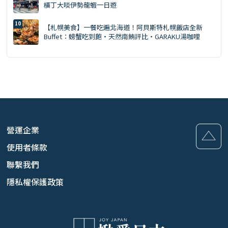
橫丁大啖伊勢龍蝦一日遊
【札幌美食】一餐吃遍北海道！阿貝斯特札幌飯店全新
Buffet：螃蟹吃到飽・天然南鮪評比・GARAKU湯咖哩
營運企業
使用者條款
聯繫我們
隱私權保護政策