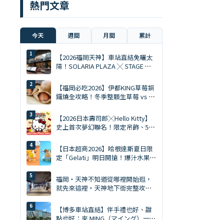
熱門文章
今天
週間
月間
累計
【2026福岡天神】車站直結免曬太
陽！SOLARIA PLAZA ╳ STAGE 必
逛10大排隊美食與爆買清單
【福岡必吃2026】伊都KING草莓銅
鑼燒全攻略！冬季整顆生草莓 vs 夏
季限定慕斯 Ace
【2026日本壽司郎╳Hello Kitty】
史上首次夢幻聯名！限定吊飾、5%
折扣券、5大主題店全攻略
【日本超商2026】哈根達斯夏日限
定「Gelati」明日開搶！爆汁水果、
鹽焦糖開心果雙口味
福岡・天神不知道從哪裡開始逛，
就先來這裡。天神地下街完整攻略
｜美食、購物、伴手禮一次搞定
【博多車站直結】伴手禮也好、甜
點也好：來 MING（マイング）一次