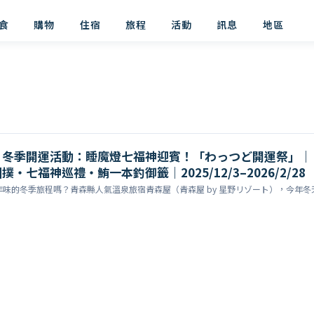
食
購物
住宿
旅程
活動
訊息
地區
」冬季開運活動：睡魔燈七福神迎賓！「わっつど開運祭」｜
・七福神巡禮・鮪一本釣御籤｜2025/12/3–2026/2/28
味的冬季旅程嗎？青森縣人氣溫泉旅宿青森屋（青森屋 by 星野リゾート），今年冬