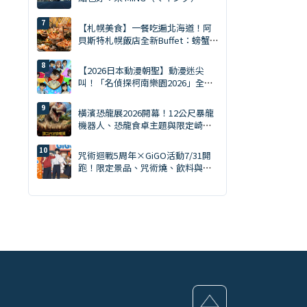
買齊才是旅遊達人。MING 完全攻略
（2026年版）
【札幌美食】一餐吃遍北海道！阿
貝斯特札幌飯店全新Buffet：螃蟹
吃到飽・天然南鮪評比・GARAKU
湯咖哩
【2026日本動漫朝聖】動漫迷尖
叫！「名偵探柯南樂園2026」全日
本15大會場巡迴開跑：新週邊、角
色拍照會、交通預約懶人包
橫濱恐龍展2026開幕！12公尺暴龍
機器人、恐龍食卓主題與限定崎陽
軒商品一次看
咒術迴戰5周年×GiGO活動7/31開
跑！限定景品、咒術燒、飲料與快
閃店整理