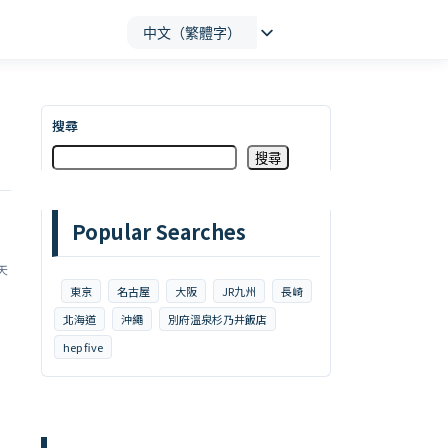
中文（繁體字）
搜尋
搜尋
Popular Searches
天
東京
名古屋
大阪
JR九州
長崎
北海道
沖繩
別府溫泉杉乃井飯店
hep five