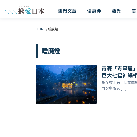
熱門文章
優惠券
觀光
美
HOME
/
睡魔燈
睡魔燈
青森「青森屋
巨大七福神紙相撲
想在東北過一個充滿年
再次舉辦以 […]