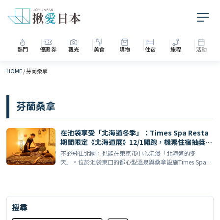
熱門
優惠券
觀光
美食
購物
住宿
旅程
活動
HOME
/
芬蘭桑拿
芬蘭桑拿
在池袋享受「北海道冬季」：Times Spa Resta
期間限定《北海道展》12/1開跑，機票住宿抽獎、
禮品、桑拿活動一次看
不必飛往北國，也能在東京市中心沉浸「北海道的冬
天」。位於池袋東口的都心型溫泉與桑拿設施Times Spa
Re […]
搜尋