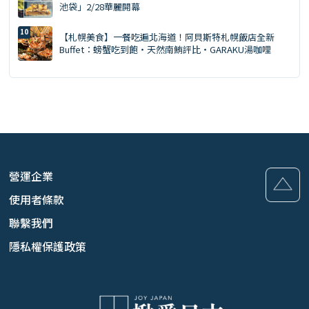
池袋」2/28華麗開幕
【札幌美食】一餐吃遍北海道！阿貝斯特札幌飯店全新
Buffet：螃蟹吃到飽・天然南鮪評比・GARAKU湯咖哩
營運企業
使用者條款
聯繫我們
隱私權保護政策