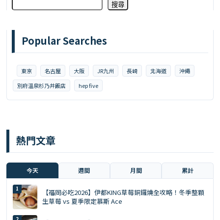
搜尋
Popular Searches
東京
名古屋
大阪
JR九州
長崎
北海道
沖繩
別府溫泉杉乃井飯店
hep five
熱門文章
今天
週間
月間
累計
【福岡必吃2026】伊都KING草莓銅鑼燒全攻略！冬季整顆
生草莓 vs 夏季限定慕斯 Ace