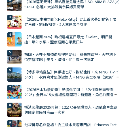
【2026福岡天神】車站直結免曬太陽！SOLARIA PLAZA ╳
STAGE 必逛10大排隊美食與爆買清單
【2026日本壽司郎╳Hello Kitty】史上首次夢幻聯名！限
定吊飾、5%折扣券、5大主題店全攻略
【日本超商2026】哈根達斯夏日限定「Gelati」明日開
搶！爆汁水果、鹽焦糖開心果雙口味
福岡・天神不知道從哪裡開始逛，就先來這裡。天神地下
街完整攻略｜美食、購物、伴手禮一次搞定
【博多車站直結】伴手禮也好、甜點也好：來 MING（マイ
ング）一次買齊才是旅遊達人。MING 完全攻略（2026年
版）
【2026日本動漫朝聖】動漫迷尖叫！「名偵探柯南樂園
2026」全日本15大會場巡迴開跑：新週邊、角色拍照會、
交通預約懶人包
橫濱恐龍展2026開幕！12公尺暴龍機器人、恐龍食卓主題
與限定崎陽軒商品一次看
池袋排隊名店登場！公主級水果塔專門店「Princess Tart