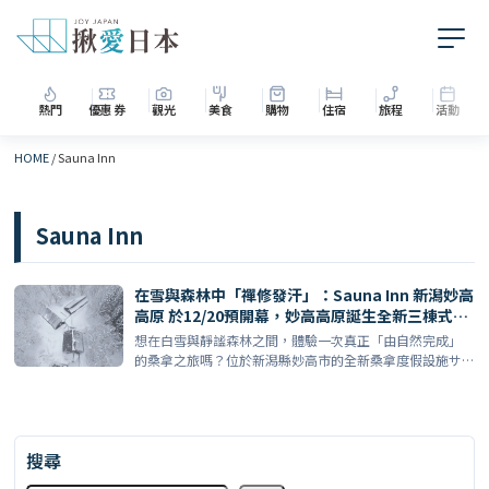
熱門
優惠券
觀光
美食
購物
住宿
旅程
活動
HOME
/
Sauna Inn
Sauna Inn
在雪與森林中「禪修發汗」：Sauna Inn 新潟妙高
高原 於12/20預開幕，妙高高原誕生全新三棟式桑
拿度假村
想在白雪與靜謐森林之間，體驗一次真正「由自然完成」
的桑拿之旅嗎？位於新潟縣妙高市的全新桑拿度假設施サ
ウナイン新 […]
搜尋