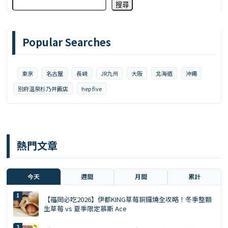
搜尋
Popular Searches
東京
名古屋
長崎
JR九州
大阪
北海道
沖繩
別府溫泉杉乃井飯店
hep five
熱門文章
今天
週間
月間
累計
【福岡必吃2026】伊都KING草莓銅鑼燒全攻略！冬季整顆
生草莓 vs 夏季限定慕斯 Ace