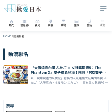
熱門
優惠券
觀光
美食
購物
住宿
旅程
活動
HOME
/
動漫聯名
動漫聯名
「大阪燒肉內臟 ふたご × 女神異聞錄5：The
Phantom X」雙子聯名登場！限時「P5X雙子ふ
たご拼盤」12/25開賣（贈限定貼紙）
以「現烤現嗑的爽快感」著稱的人氣連鎖大阪燒肉內臟 ふ
たご（大阪焼肉・ホルモン ふたご），宣布與人氣 RPG 女
[…]
搜尋