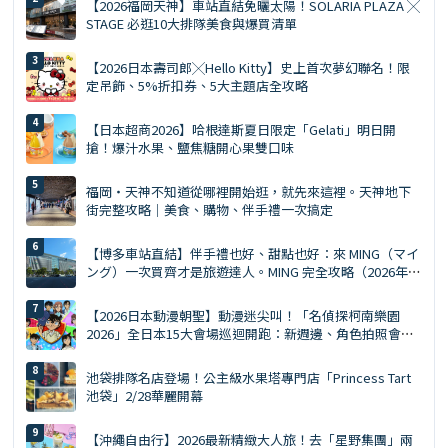
【2026福岡天神】車站直結免曬太陽！SOLARIA PLAZA ╳
STAGE 必逛10大排隊美食與爆買清單
【2026日本壽司郎╳Hello Kitty】史上首次夢幻聯名！限
定吊飾、5%折扣券、5大主題店全攻略
【日本超商2026】哈根達斯夏日限定「Gelati」明日開
搶！爆汁水果、鹽焦糖開心果雙口味
福岡・天神不知道從哪裡開始逛，就先來這裡。天神地下
街完整攻略｜美食、購物、伴手禮一次搞定
【博多車站直結】伴手禮也好、甜點也好：來 MING（マイ
ング）一次買齊才是旅遊達人。MING 完全攻略（2026年
版）
【2026日本動漫朝聖】動漫迷尖叫！「名偵探柯南樂園
2026」全日本15大會場巡迴開跑：新週邊、角色拍照會、
交通預約懶人包
池袋排隊名店登場！公主級水果塔專門店「Princess Tart
池袋」2/28華麗開幕
【沖繩自由行】2026最新精緻大人旅！去「星野集團」兩