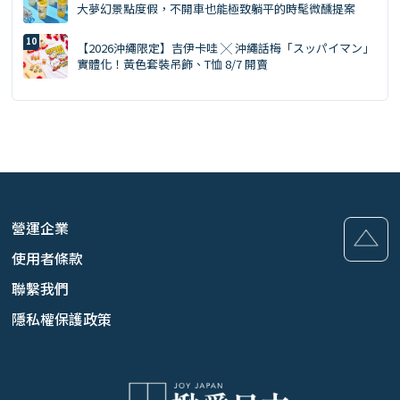
大夢幻景點度假，不開車也能極致躺平的時髦微醺提案
【2026沖繩限定】吉伊卡哇 ╳ 沖繩話梅「スッパイマン」
實體化！黃色套裝吊飾、T恤 8/7 開賣
營運企業
使用者條款
聯繫我們
隱私權保護政策