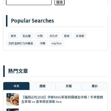
搜尋
Popular Searches
東京
名古屋
大阪
JR九州
長崎
北海道
別府溫泉杉乃井飯店
沖繩
hep five
熱門文章
今天
週間
月間
累計
【福岡必吃2026】伊都KING草莓銅鑼燒全攻略！冬季整顆
生草莓 vs 夏季限定慕斯 Ace