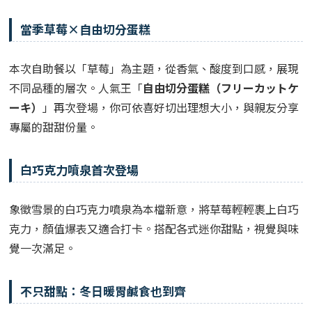
當季草莓×自由切分蛋糕
本次自助餐以「草莓」為主題，從香氣、酸度到口感，展現
不同品種的層次。人氣王「
自由切分蛋糕（フリーカットケ
ーキ）
」再次登場，你可依喜好切出理想大小，與親友分享
專屬的甜甜份量。
白巧克力噴泉首次登場
象徵雪景的白巧克力噴泉為本檔新意，將草莓輕輕裹上白巧
克力，顏值爆表又適合打卡。搭配各式迷你甜點，視覺與味
覺一次滿足。
不只甜點：冬日暖胃鹹食也到齊