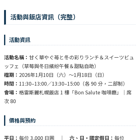
活動與飯店資訊（完整）
活動資訊
活動名稱：
甘く華やぐ苺と冬の彩りランチ＆スイーツビュ
ッフェ（草莓與冬日繽紛午餐＆甜點自助）
檔期：
2026年1月10日（六）～1月18日（日）
時間：
11:30–13:00／13:30–15:00（各 90 分，二部制）
會場：
格雷斯麗札幌飯店 1 樓「Bon Salute 咖啡廳」｜席
次 80
價格與預約
平日：
每位 3,000 日圓 ｜
六、日・國定假日：
每位