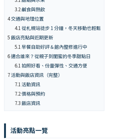
3.2
鹹食與熱飲
4
交通與地理位置
4.1
從札幌站徒步 1 分鐘，冬天移動也輕鬆
5
飯店亮點與近期更新
5.1
早餐自助好評＆館內整修進行中
6
適合誰來？從親子到閨蜜的冬季甜點日
6.1
拍照好看、份量彈性、交通方便
7
活動與飯店資訊（完整）
7.1
活動資訊
7.2
價格與預約
7.3
飯店資訊
活動亮點一覽