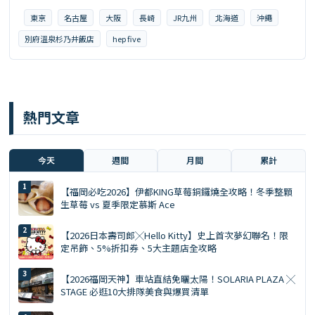
東京
名古屋
大阪
長崎
JR九州
北海道
沖繩
別府溫泉杉乃井飯店
hep five
熱門文章
今天
週間
月間
累計
【福岡必吃2026】伊都KING草莓銅鑼燒全攻略！冬季整顆
生草莓 vs 夏季限定慕斯 Ace
【2026日本壽司郎╳Hello Kitty】史上首次夢幻聯名！限
定吊飾、5%折扣券、5大主題店全攻略
【2026福岡天神】車站直結免曬太陽！SOLARIA PLAZA ╳
STAGE 必逛10大排隊美食與爆買清單