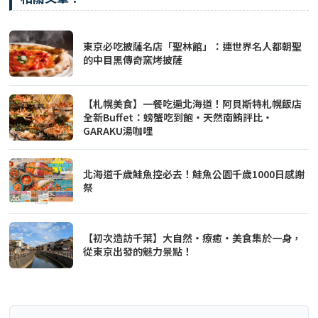
東京必吃披薩名店「聖林館」：連世界名人都朝聖
的中目黑傳奇窯烤披薩
【札幌美食】一餐吃遍北海道！阿貝斯特札幌飯店
全新Buffet：螃蟹吃到飽・天然南鮪評比・
GARAKU湯咖哩
北海道千歲鮭魚控必去！鮭魚公園千歲1000日感謝
祭
【初次造訪千葉】大自然・療癒・美食集於一身，
從東京出發的魅力景點！