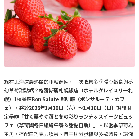
想在北海道最熱鬧的車站商圈，一次收集冬季暖心鹹食與夢
幻草莓甜點嗎？
格雷斯麗札幌飯店（ホテルグレイスリー札
幌）
1樓餐廳
Bon Salute 咖啡廳（ボンサルーテ・カフ
ェ）
，將於
2026年1月10日（六）～1月18日（日）
期間限
定舉辦「
甘く華やぐ苺と冬の彩りランチ＆スイーツビュッ
フェ（草莓與冬日繽紛午餐＆甜點自助）
」。以當季草莓為
主角，搭配白巧克力噴泉、自由切分蛋糕與多款熱食，讓你