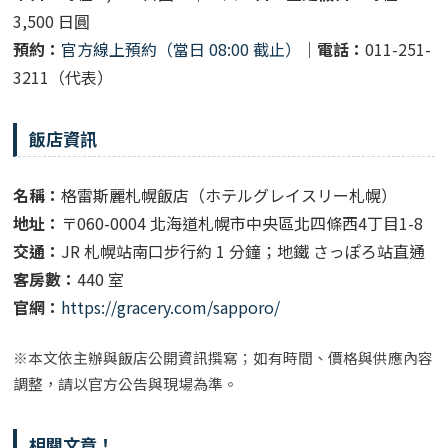
3,500 日圓
預約：
官方線上預約（當日 08:00 截止）
｜
電話：
011-251-
3211（代表）
飯店資訊
名稱：
格雷斯麗札幌飯店（ホテルグレイスリー札幌）
地址：
〒060-0004 北海道札幌市中央區北四條西4丁目1-8
交通：
JR 札幌站南口步行約 1 分鐘；地鐵 さっぽろ站直通
客房數：
440 室
官網：
https://gracery.com/sapporo/
※本文依主辦與飯店公開資訊撰寫；如有時間、價格與供應內容
調整，請以官方公告與現場為準。
相關文章！