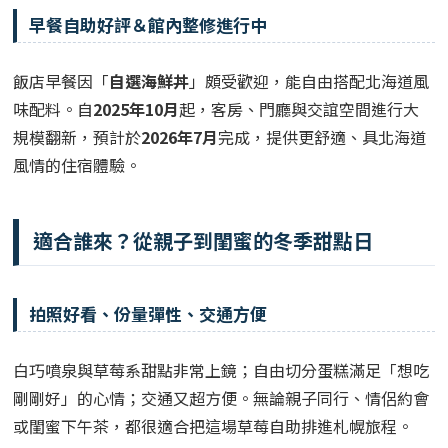
早餐自助好評＆館內整修進行中
飯店早餐因「
自選海鮮丼
」頗受歡迎，能自由搭配北海道風
味配料。自
2025年10月
起，客房、門廳與交誼空間進行大
規模翻新，預計於
2026年7月
完成，提供更舒適、具北海道
風情的住宿體驗。
適合誰來？從親子到閨蜜的冬季甜點日
拍照好看、份量彈性、交通方便
白巧噴泉與草莓系甜點非常上鏡；自由切分蛋糕滿足「想吃
剛剛好」的心情；交通又超方便。無論親子同行、情侶約會
或閨蜜下午茶，都很適合把這場草莓自助排進札幌旅程。