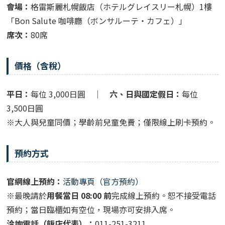
會場：
格雷斯麗札幌飯店（ホテルグレイスリー札幌）1樓
「Bon Salute 咖啡廳（ボンサルーテ・カフェ）」
席次：
80席
價格（含稅）
平日：
每位 3,000日圓 ｜
六、日與國定假日：
每位
3,500日圓
※
大人與兒童同價；學齡前兒童免費；僅限線上刷卡預約。
預約方式
官網線上預約：
活動專頁（官方預約）
※最晚請於
用餐當日 08:00 前
完成線上預約。恕不接受電話
預約；當日臨櫃如有空位，現場亦可安排入席。
洽詢電話（飯店代表）：
011-251-3211