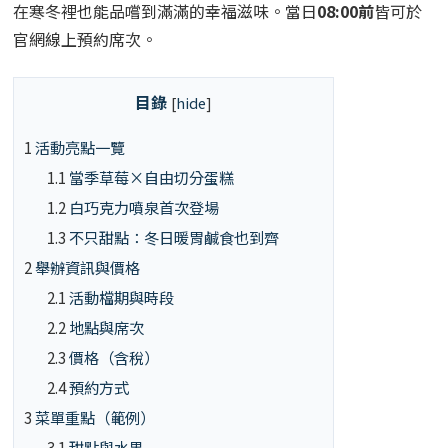
在寒冬裡也能品嚐到滿滿的幸福滋味。當日
08:00前
皆可於
官網線上預約席次。
目錄
[
hide
]
1
活動亮點一覽
1.1
當季草莓×自由切分蛋糕
1.2
白巧克力噴泉首次登場
1.3
不只甜點：冬日暖胃鹹食也到齊
2
舉辦資訊與價格
2.1
活動檔期與時段
2.2
地點與席次
2.3
價格（含稅）
2.4
預約方式
3
菜單重點（範例）
3.1
甜點與水果