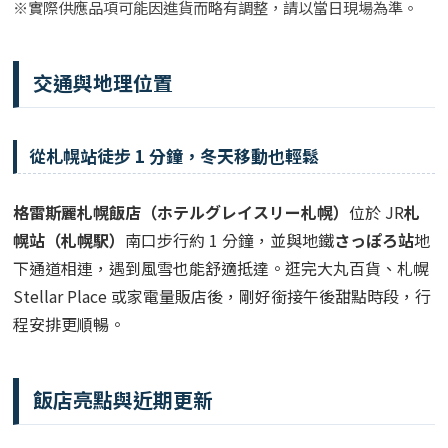
※實際供應品項可能因進貨而略有調整，請以當日現場為準。
交通與地理位置
從札幌站徒步 1 分鐘，冬天移動也輕鬆
格雷斯麗札幌飯店（ホテルグレイスリー札幌）
位於 JR
札
幌站（札幌駅）
南口步行約 1 分鐘，並與地鐵
さっぽろ站
地
下通道相連，遇到風雪也能舒適抵達。逛完大丸百貨、札幌
Stellar Place 或家電量販店後，剛好銜接午後甜點時段，行
程安排更順暢。
飯店亮點與近期更新