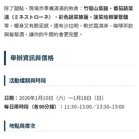
除了甜點，現場亦準備滿滿的熱食：
竹筍山菜飯、番茄蔬菜
湯（ミネストローネ）、彩色蔬菜披薩、菠菜培根筆管麵
等，暖身又有飽足感。還有沙拉吧、軟式霜淇淋、咖啡茶飲
與葡萄酒，讓你的午間約會更完整。
舉辦資訊與價格
活動檔期與時段
日期：
2026年1月10日（六）～1月18日（日）
每日兩時段（各90分鐘）：
11:30–13:00／13:30–15:00
地點與席次