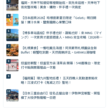
福岡・天神不知道從哪裡開始逛，就先來這裡。天神地下
街完整攻略｜美食、購物、伴手禮一次搞定
【日本超商2026】哈根達斯夏日限定「Gelati」明日開
搶！爆汁水果、鹽焦糖開心果雙口味
【博多車站直結】伴手禮也好、甜點也好：來 MING（マイ
ング）一次買齊才是旅遊達人。MING 完全攻略（2026年
版）
【札幌美食】一餐吃遍北海道！阿貝斯特札幌飯店全新
Buffet：螃蟹吃到飽・天然南鮪評比・GARAKU湯咖哩
扭蛋迷朝聖！扭蛋官方店 淺草店 開幕：548面機台、限定
打卡點與開幕贈品一次看
【福岡篇】環九州聖地巡禮！ 五天四晚人氣動漫景點攻
略！沉浸式打卡《鬼滅之刃》聖地！
【日本三重自由行】從名古屋出發！伊勢神宮朝聖、禦蔭
橫丁大啖伊勢龍蝦一日遊