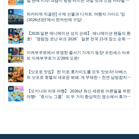
일 판매 시작! 과즙이 펑펑 터지는 과일 맛과 소금 카라멜 피
스타치오 맛 두 가지
하카타역 직결편] 수제 선물과 디저트: 여행자 가이드 '밍
(2026년판)'에서 한꺼번에 구입!
【2026 일본 애니메이션 성지 순례】 애니메이션 팬들의 환
호! ‘명탐정 코난 파크 2026’ 일본 전국 15개 장소 순회 개
최: 신상품, 캐릭터 포토회, 교통편 예약 가이드✨
이케부쿠로에서 유명한 줄서기 가게가 등장! 프린세스 타르
트 이케부쿠로가 2/28에 오픈!
【삿포로 맛집】 한 끼로 홋카이도를 모두 맛보자! 아베스
트 삿포로 호텔의 새로운 뷔페: 게 무제한・천연 남방참치
시식・GARAKU 수프 카레
【오키나와 자유 여행】 2026년 최신 세련된 어른들을 위한
여행! ‘호시노 그룹’의 두 가지 환상적인 명소에서 휴가
를 즐기며, 운전 없이도 마음껏 휴식을 취할 수 있는 세련된
여유로운 여행 제안✨