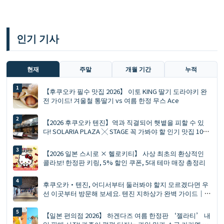
인기 기사
현재
주말
개월 기간
누적
【후쿠오카 필수 맛집 2026】 이토 KING 딸기 도라야키 완
전 가이드! 겨울철 통딸기 vs 여름 한정 무스 Ace
【2026 후쿠오카 텐진】역과 직결되어 햇볕을 피할 수 있
다! SOLARIA PLAZA ╳ STAGE 꼭 가봐야 할 인기 맛집 10선
과 쇼핑 리스트
【2026 일본 스시로 × 헬로키티】 사상 최초의 환상적인
콜라보! 한정판 키링, 5% 할인 쿠폰, 5대 테마 매장 총정리
후쿠오카·텐진, 어디서부터 둘러봐야 할지 모르겠다면 우
선 이곳부터 방문해 보세요. 텐진 지하상가 완벽 가이드｜
맛집, 쇼핑, 기념품까지 한 번에 해결
【일본 편의점 2026】 하겐다즈 여름 한정판 ‘젤라티’ 내