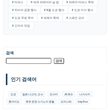
타파스
세계 파에야의 날 컵
파에야 타파스 축제
히비야 공원 행사
6월 도쿄 행사
도쿄 미식 행사
도쿄 무료 투어
파에야 축제
스페인 요리
긴자의 맛집
검색
검색
인기 검색어
도쿄
일본 나고야, 도시
오사카
JR 큐슈
나가사키
홋카이도
벳푸 온천 스기노이 호텔
오키나와
hep five