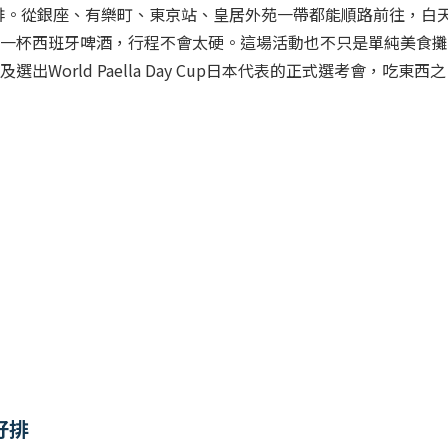
排。從銀座、有樂町、東京站、皇居外苑一帶都能順路前往，白
、喝一杯西班牙啤酒，行程不會太硬。這場活動也不只是單純美食攤
出World Paella Day Cup日本代表的正式選考會，吃東西之
好排