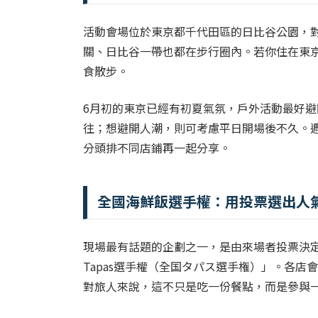
活動會場位於東京都千代田區的日比谷公園，
關、日比谷一帶也都在步行圈內。若你住在東
食散步。
6月初的東京已經有初夏氣氛，戶外活動最好
往；想避開人潮，則可考慮平日開場後不久。
分頭排不同店鋪再一起分享。
全國海鮮飯選手權：用投票選出人
現場最有話題的企劃之一，是由來場者投票決
Tapas選手權（全国タパス選手権）」。各店
對旅人來說，這不只是吃一份餐點，而是參與