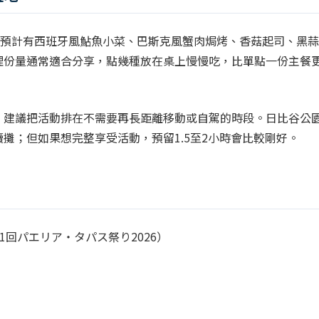
現場預計有西班牙風鮎魚小菜、巴斯克風蟹肉焗烤、香菇起司、黑蒜
理份量通常適合分享，點幾種放在桌上慢慢吃，比單點一份主餐
，建議把活動排在不需要再長距離移動或自駕的時段。日比谷公
攤；但如果想完整享受活動，預留1.5至2小時會比較剛好。
第11回パエリア・タパス祭り2026）