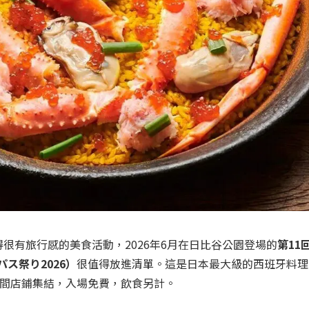
很有旅行感的美食活動，2026年6月在日比谷公園登場的
第11
パス祭り2026）
很值得放進清單。這是日本最大級的西班牙料理
30間店鋪集結，入場免費，飲食另計。