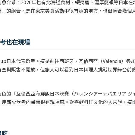
魚介系。2026年也有北海道食材、蝦夷鹿、濃厚龍蝦等日本在
材」的組合，是在東京美食活動中很有趣的地方，也很適合幾個
代表選考也在現場
ay Cup日本代表選考。這是前往西班牙・瓦倫西亞（Valencia）參
審查與販售不開放，但旅人可以看到日本料理人挑戰世界舞台前
色的「瓦倫西亞海鮮飯日本競賽（バレンシアーナパエリア ジ
、用薪火炊煮的畫面很有現場感。對喜歡料理文化的人來說，這
邊吃