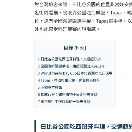
對台灣旅客來說，日比谷公園的位置非常好安
逛街或看展，傍晚到公園吃海鮮飯、Tapas
位，還有全國海鮮飯選手權、Tapas選手權，以及選
外也能感受料理競賽的現場感。
目錄
[
hide
]
1
日比谷公園吃西班牙料理，交通超好排
2
全國海鮮飯選手權：用投票選出人氣口味
3
World Paella Day Cup日本代表選考也在現場
4
Tapas、啤酒與生火腿，適合邊走邊吃
5
活動基本資訊
6
推薦行程：銀座購物＋日比谷美食祭
7
東京旅行中很輕鬆的一場美食祭
日比谷公園吃西班牙料理，交通超