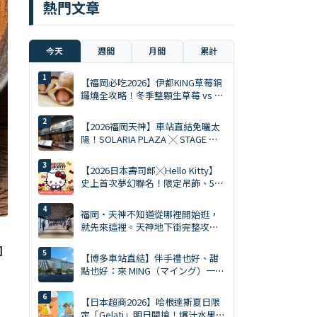
熱門文章
今天
週間
月間
累計
【福岡必吃2026】伊都KING草莓銅
鑼燒全攻略！冬季整顆生草莓 vs 夏
季限定慕斯 Ace
【2026福岡天神】車站直結免曬太
陽！SOLARIA PLAZA ╳ STAGE 必
逛10大排隊美食與爆買清單
【2026日本壽司郎╳Hello Kitty】
史上首次夢幻聯名！限定吊飾、5%
折扣券、5大主題店全攻略
福岡・天神不知道從哪裡開始逛，
就先來這裡。天神地下街完整攻略
｜美食、購物、伴手禮一次搞定
回
【博多車站直結】伴手禮也好、甜
點也好：來 MING（マイング）一次
買齊才是旅遊達人。MING 完全攻略
（2026年版）
【日本超商2026】哈根達斯夏日限
定「Gelati」明日開搶！爆汁水果、