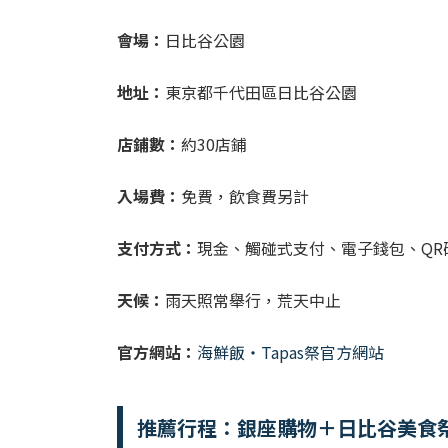
會場：
日比谷公園
地址：
東京都千代田區日比谷公園
店鋪數：
約30店鋪
入場費：
免費，飲食費另計
支付方式：
現金、觸碰式支付、電子錢包、QR
天候：
雨天照常舉行，荒天中止
官方網站：
海鮮飯・Tapas祭官方網站
推薦行程：銀座購物＋日比谷美食