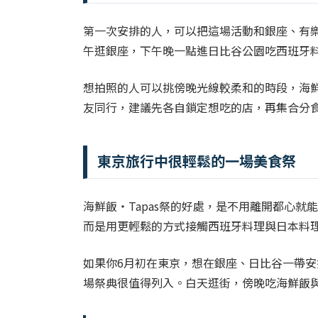
第一次安排的人，可以把這場活動和銀座、有
午逛銀座，下午晚一點進日比谷公園吃西班牙
想拍照的人可以挑傍晚光線較柔和的時段，海鮮
友同行，建議先各自鎖定想吃的店，再集合分
東京旅行中很輕鬆的一場美食祭
海鮮飯・Tapas祭的好處，是不用離開都心
而是用更輕鬆的方式接觸西班牙料理與日本料
如果你6月初在東京，想在銀座、日比谷一帶
場祭典很值得列入。白天逛街，傍晚吃海鮮飯與