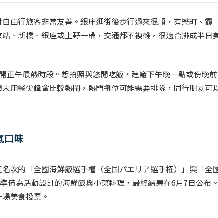
對自由行旅客非常友善。銀座逛街後步行過來很順，有樂町、霞
京站、新橋、銀座或上野一帶，交通都不複雜，很適合排成半日
避開正午最熱時段。想拍照與悠閒吃飯，建議下午晚一點或傍晚前
週末用餐尖峰會比較熱鬧，熱門攤位可能需要排隊，同行朋友可
氣口味
定名次的「全國海鮮飯選手權（全国パエリア選手権）」與「全
會準備為活動設計的海鮮飯與小菜料理，最終結果在6月7日公布
一場美食投票。