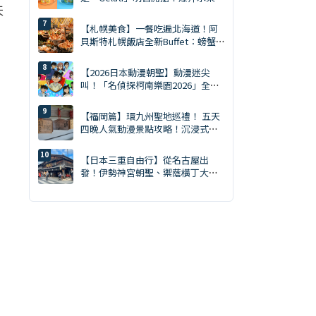
天
鹽焦糖開心果雙口味
【札幌美食】一餐吃遍北海道！阿
貝斯特札幌飯店全新Buffet：螃蟹
吃到飽・天然南鮪評比・GARAKU
湯咖哩
【2026日本動漫朝聖】動漫迷尖
叫！「名偵探柯南樂園2026」全日
本15大會場巡迴開跑：新週邊、角
色拍照會、交通預約懶人包
【福岡篇】環九州聖地巡禮！ 五天
四晚人氣動漫景點攻略！沉浸式打
卡《鬼滅之刃》聖地！
【日本三重自由行】從名古屋出
發！伊勢神宮朝聖、禦蔭橫丁大啖
伊勢龍蝦一日遊