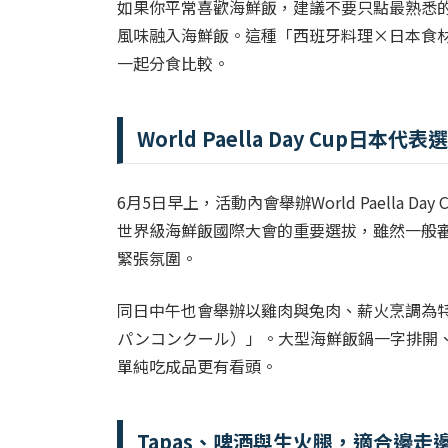
如果你平常喜歡海鮮飯，建議不要只點最熟悉的
風味融入海鮮飯。這種「西班牙料理×日本食
一起分食比較。
World Paella Day Cup日本
6月5日早上，活動內會舉辦World Paella D
世界級海鮮飯國際大會的重要選拔，雖然一般
緊張氛圍。
同日中午也會舉辦以雞肉與兔肉、薪火烹調為特
パンコンクール）」。大型海鮮飯鍋一字排開
單純吃成品更有看頭。
Tapas、啤酒與生火腿，適合邊走