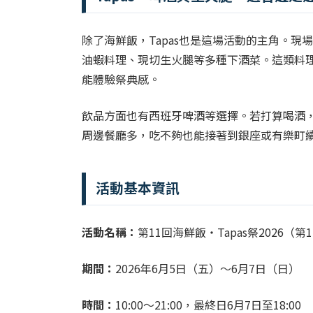
除了海鮮飯，Tapas也是這場活動的主角。
油蝦料理、現切生火腿等多種下酒菜。這類料
能體驗祭典感。
飲品方面也有西班牙啤酒等選擇。若打算喝酒
周邊餐廳多，吃不夠也能接著到銀座或有樂町續
活動基本資訊
活動名稱：
第11回海鮮飯・Tapas祭2026（
期間：
2026年6月5日（五）～6月7日（日）
時間：
10:00～21:00，最終日6月7日至18:00