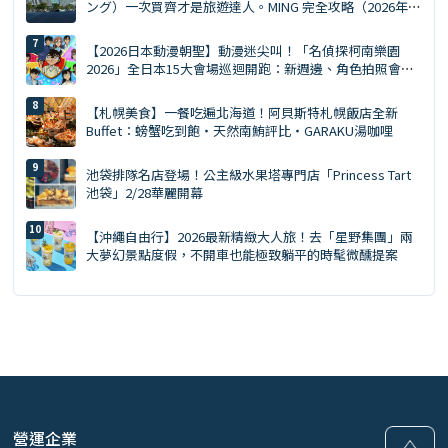
版）
【2026日本動漫朝聖】動漫迷尖叫！「名偵探柯南樂園
2026」全日本15大會場巡迴開跑：新週邊、角色拍照會、
交通預約懶人包
【札幌美食】一餐吃遍北海道！阿貝斯特札幌飯店全新
Buffet：螃蟹吃到飽・天然南鮪評比・GARAKU湯咖哩
池袋排隊名店登場！公主級水果塔專門店「Princess Tart
池袋」2/28華麗開幕
【沖繩自由行】2026最新精緻大人旅！去「星野集團」兩
大夢幻景點度假，不開車也能極致躺平的時髦微醺提案
營運企業