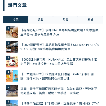
熱門文章
今天
週間
月間
累計
【福岡必吃2026】伊都KING草莓銅鑼燒全攻略！冬季整顆
生草莓 vs 夏季限定慕斯 Ace
【2026福岡天神】車站直結免曬太陽！SOLARIA PLAZA ╳
STAGE 必逛10大排隊美食與爆買清單
【2026日本壽司郎╳Hello Kitty】史上首次夢幻聯名！限
定吊飾、5%折扣券、5大主題店全攻略
【日本超商2026】哈根達斯夏日限定「Gelati」明日開
搶！爆汁水果、鹽焦糖開心果雙口味
福岡・天神不知道從哪裡開始逛，就先來這裡。天神地下
街完整攻略｜美食、購物、伴手禮一次搞定
【博多車站直結】伴手禮也好、甜點也好：來 MING（マイ
ング）一次買齊才是旅遊達人。MING 完全攻略（2026年