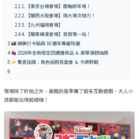
2.1
1. 【東京台場會場】壓軸跨年場！
2.2
2. 【關西大阪會場】兩大場次接力！
2.3
3. 【九州福岡會場】
2.4
4. 【關東橫濱會場】首發第一站！
3
網美打卡點與 30 週年專屬特展
4
2026年全新限定四週邊商品 ＆ 豪華滿額抽獎
5
驚喜加碼：角色拍照見面會 ＆ 卡牌對戰
6
現場除了好拍之外，最酷的是準備了超多互動遊戲，大人小
孩都能玩得超級嗨！