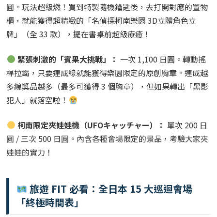
櫃，就能獲得超精緻的「名偵探柯南樂園 3D立體角色立
牌」（全 33 款），擺在書桌前超級療癒！
緊張刺激的「賓果大挑戰」：
一次 1,100 日圓。轉動搖
桿拉霸，只要連成線就能獲得樂園限定的原創胸章。連成越
多線獎品越多（最多可獲得 3 個胸章），但如果轉出「黑影
犯人」就落空啦！
柯南限定夾娃娃機（UFOキャッチャー）：
單次 200 日
圓 / 三次 500 日圓。內含各種會場限定的景品，考驗大家夾
娃娃的實力！
旅遊 FIT 必看：全日本 15 大巡迴會場
「終極時間表」