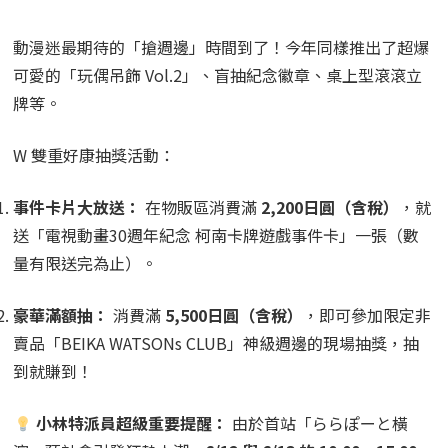
動漫迷最期待的「搶週邊」時間到了！今年同樣推出了超爆
可愛的「玩偶吊飾 Vol.2」、盲抽紀念徽章、桌上型滾滾立
牌等。
W 雙重好康抽獎活動：
事件卡片大放送：
在物販區消費滿
2,200日圓（含稅）
，就
送「電視動畫30週年紀念 柯南卡牌遊戲事件卡」一張（數
量有限送完為止）。
豪華滿額抽：
消費滿
5,500日圓（含稅）
，即可參加限定非
賣品「BEIKA WATSONs CLUB」神級週邊的現場抽獎，抽
到就賺到！
小林特派員超級重要提醒：
由於首站「ららぽーと橫
濱」預計會引發狂熱人潮，
6/12 與 6/13 的 10:00〜15:00