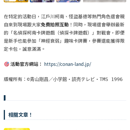
在特定的活動日，江戶川柯南、怪盜基德等熱門角色還會親
自來到現場跟大家
免費拍照互動
！同時，現場還會舉辦最新
的「名偵探柯南卡牌遊戲（偵探卡牌遊戲）」對戰會，即便
是新手也能參加「神經衰弱」趣味卡牌賽，參賽還能獲得限
定卡包，誠意滿滿。
活動官方網站：
https://conan-land.jp/
版權所有：
©青山剛昌／小学館・読売テレビ・TMS 1996
相關文章！
索尼克×魔法氣泡35週年！「索尼×魔法氣泡嘉年