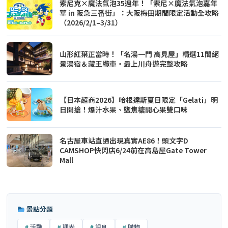
華 in 阪急三番街」：大阪梅田期間限定活動全攻略
（2026/2/1–3/31）
山形紅葉正當時！「名湯一門 高見屋」精選11間絕
景湯宿＆藏王纜車・最上川舟遊完整攻略
【日本超商2026】哈根達斯夏日限定「Gelati」明
日開搶！爆汁水果、鹽焦糖開心果雙口味
名古屋車站直通出現真實AE86！頭文字D
CAMSHOP快閃店6/24前在高島屋Gate Tower
Mall
景點分類
活動
觀光
訊息
購物