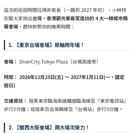
這次的巡迴時間拉得非常長（一路到 2027 年初），小林特
別幫大家挑出
台灣、香港觀光客最常造訪的 4 大一線城市精
華會場
，趕快對照你的機票時間：
1. 【東京台場會場】壓軸跨年場！
會場：
DiverCity Tokyo Plaza（台場高達旁）
時間：
2026年12月25日(五) ～ 2027年1月11日(一・國定
假日)
交通資訊：
搭乘東京臨海高速鐵道臨海線至「東京電訊站」
步行3分鐘；或搭乘百合海鷗線至「台場站」步行5分鐘。
2. 【關西大阪會場】兩大場次接力！