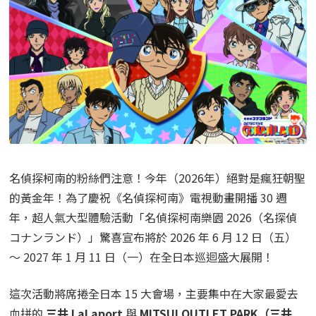
名偵探柯南的粉絲們注意！今年（2026年）絕對是瘋狂朝聖
的黃金年！為了慶祝《名偵探柯南》電視動畫開播 30 週
年，超人氣大型體驗活動「名偵探柯南樂園 2026（名探偵
コナンランド）」驚喜宣布將於 2026 年 6 月 12 日（五）
～ 2027 年 1 月 11 日（一）在全日本巡迴盛大展開！
這次活動將席捲全日本 15 大會場，主要集中在大家最愛去
血拼的
三井 LaLaport
與
MITSUI OUTLET PARK（三井