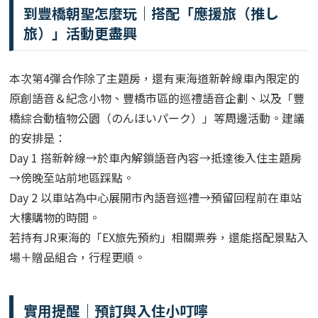
到豐橋朝聖怎麼玩｜搭配「應援旅（推し
旅）」活動更盡興
本次第4彈合作除了主題房，還有東海道新幹線車內限定的
原創語音＆紀念小物、豐橋市區的巡禮語音企劃、以及「豐
橋綜合動植物公園（のんほいパーク）」等周邊活動。建議
的安排是：
Day 1 搭新幹線→於車內解鎖語音內容→抵達後入住主題房
→傍晚至站前地區踩點。
Day 2 以車站為中心展開市內語音巡禮→預留回程前在車站
大樓購物的時間。
若持有JR東海的「EX旅先預約」相關票券，還能搭配景點入
場＋贈品組合，行程更順。
實用提醒｜預訂與入住小叮嚀