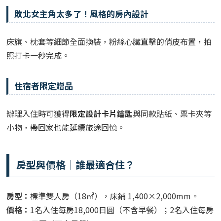
敗北女主角太多了！風格的房內設計
床旗、枕套等細節全面換裝，粉絲心臟直擊的俏皮布置，拍
照打卡一秒完成。
住宿者限定贈品
辦理入住時可獲得
限定設計卡片鑰匙
與同款貼紙、票卡夾等
小物，帶回家也能延續旅途回憶。
房型與價格｜誰最適合住？
房型：
標準雙人房（18㎡），床鋪 1,400×2,000mm。
價格：
1名入住每房18,000日圓（不含早餐）；2名入住每房