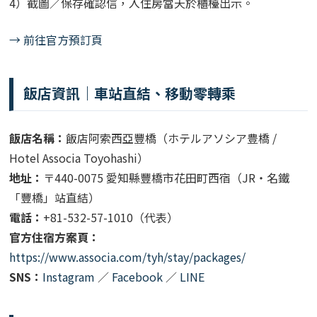
4）截圖／保存確認信，入住房當天於櫃檯出示。
→ 前往官方預訂頁
飯店資訊｜車站直結、移動零轉乘
飯店名稱：
飯店阿索西亞豐橋（ホテルアソシア豊橋 /
Hotel Associa Toyohashi）
地址：
〒440-0075 愛知縣豐橋市花田町西宿（JR・名鐵
「豐橋」站直結）
電話：
+81-532-57-1010（代表）
官方住宿方案頁：
https://www.associa.com/tyh/stay/packages/
SNS：
Instagram
／
Facebook
／
LINE