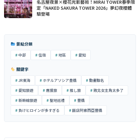
名古屋夜景×櫻花光影藝術！MIRAI TOWER春季限
定「NAKED SAKURA TOWER 2026」夢幻夜櫻體
驗登場
景點分類
中部
住宿
地區
愛知
關鍵字
JR東海
ホテルアソシア豊橋
動畫聯名
愛知旅遊
應援旅
推し旅
敗北女主角太多了
新幹線旅遊
聖地巡禮
豐橋
負けヒロインが多すぎる
飯店阿索西亞豐橋