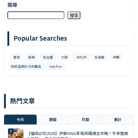
搜尋
搜尋
Popular Searches
東京
長崎
名古屋
大阪
JR九州
北海道
沖繩
別府溫泉杉乃井飯店
hep five
熱門文章
今天
週間
月間
累計
【福岡必吃2026】伊都KING草莓銅鑼燒全攻略！冬季整顆