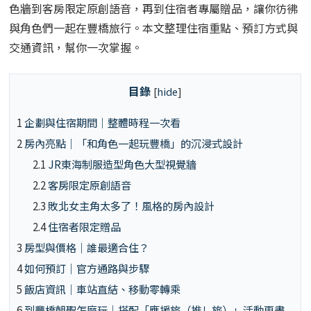
色牆到客房限定原創語音，再到住宿者專屬贈品，讓你彷彿
與角色們一起在豐橋旅行。本文整理住宿重點、預訂方式與
交通資訊，幫你一次掌握。
目錄
[
hide
]
1
企劃與住宿期間｜整體時程一次看
2
房內亮點｜「和角色一起玩豐橋」的沉浸式設計
2.1
JR東海制服造型角色大型視覺牆
2.2
客房限定原創語音
2.3
敗北女主角太多了！風格的房內設計
2.4
住宿者限定贈品
3
房型與價格｜誰最適合住？
4
如何預訂｜官方通路與步驟
5
飯店資訊｜車站直結、移動零轉乘
6
到豐橋朝聖怎麼玩｜搭配「應援旅（推し旅）」活動更盡