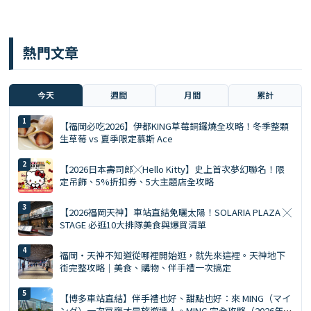
熱門文章
今天
週間
月間
累計
【福岡必吃2026】伊都KING草莓銅鑼燒全攻略！冬季整顆
生草莓 vs 夏季限定慕斯 Ace
【2026日本壽司郎╳Hello Kitty】史上首次夢幻聯名！限
定吊飾、5%折扣券、5大主題店全攻略
【2026福岡天神】車站直結免曬太陽！SOLARIA PLAZA ╳
STAGE 必逛10大排隊美食與爆買清單
福岡・天神不知道從哪裡開始逛，就先來這裡。天神地下
街完整攻略｜美食、購物、伴手禮一次搞定
【博多車站直結】伴手禮也好、甜點也好：來 MING（マイ
ング）一次買齊才是旅遊達人。MING 完全攻略（2026年