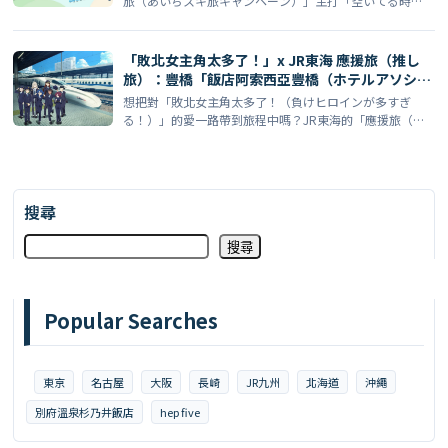
旅（あいちスキ旅キャンペーン）」主打「空いてる時
に、好 […]
「敗北女主角太多了！」x JR東海 應援旅（推し
旅）：豐橋「飯店阿索西亞豐橋（ホテルアソシア
豊橋）」一日一室限定主題房開放預訂
想把對「敗北女主角太多了！（負けヒロインが多すぎ
る！）」的愛一路帶到旅程中嗎？JR東海的「應援旅（推
し旅）」與 […]
搜尋
搜尋
Popular Searches
東京
名古屋
大阪
長崎
JR九州
北海道
沖繩
別府溫泉杉乃井飯店
hep five