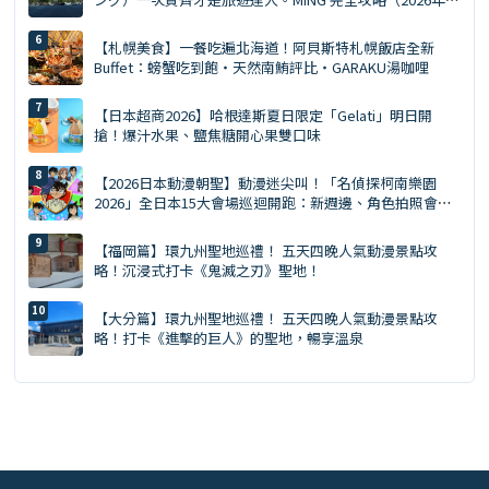
版）
【札幌美食】一餐吃遍北海道！阿貝斯特札幌飯店全新
Buffet：螃蟹吃到飽・天然南鮪評比・GARAKU湯咖哩
【日本超商2026】哈根達斯夏日限定「Gelati」明日開
搶！爆汁水果、鹽焦糖開心果雙口味
【2026日本動漫朝聖】動漫迷尖叫！「名偵探柯南樂園
2026」全日本15大會場巡迴開跑：新週邊、角色拍照會、
交通預約懶人包
【福岡篇】環九州聖地巡禮！ 五天四晚人氣動漫景點攻
略！沉浸式打卡《鬼滅之刃》聖地！
【大分篇】環九州聖地巡禮！ 五天四晚人氣動漫景點攻
略！打卡《進擊的巨人》的聖地，暢享溫泉