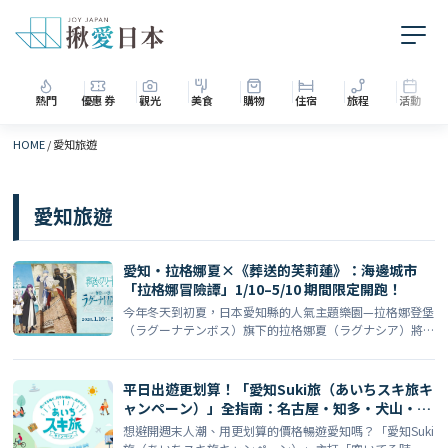
熱門
優惠券
觀光
美食
購物
住宿
旅程
活動
HOME
/
愛知旅遊
愛知旅遊
愛知・拉格娜夏×《葬送的芙莉蓮》：海邊城市
「拉格娜冒險譚」1/10–5/10 期間限定開跑！
今年冬天到初夏，日本愛知縣的人氣主題樂園—拉格娜登堡
（ラグーナテンボス）旗下的拉格娜夏（ラグナシア）將
推出與話 […]
平日出遊更划算！「愛知Suki旅（あいちスキ旅キ
ャンペーン）」全指南：名古屋・知多・犬山・西
三河・東三河優惠與精選景點（附地址與官方連
想避開週末人潮、用更划算的價格暢遊愛知嗎？「愛知Suki
結）