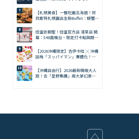
買齊才是旅遊達人。MING 完全攻略
（2026年版）
【札幌美食】一餐吃遍北海道！阿
貝斯特札幌飯店全新Buffet：螃蟹
吃到飽・天然南鮪評比・GARAKU
湯咖哩
扭蛋迷朝聖！扭蛋官方店 淺草店 開
幕：548面機台、限定打卡點與開幕
贈品一次看
【2026沖繩限定】吉伊卡哇 ╳ 沖繩
話梅「スッパイマン」實體化！黃
色套裝吊飾、T恤 8/7 開賣
【沖繩自由行】2026最新精緻大人
旅！去「星野集團」兩大夢幻景點
度假，不開車也能極致躺平的時髦
微醺提案