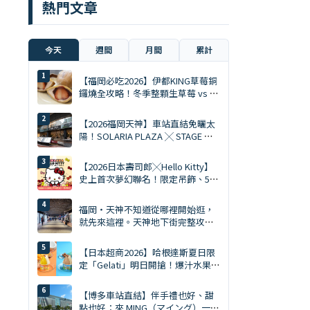
熱門文章
今天
週間
月間
累計
【福岡必吃2026】伊都KING草莓銅
鑼燒全攻略！冬季整顆生草莓 vs 夏
季限定慕斯 Ace
【2026福岡天神】車站直結免曬太
陽！SOLARIA PLAZA ╳ STAGE 必
逛10大排隊美食與爆買清單
【2026日本壽司郎╳Hello Kitty】
史上首次夢幻聯名！限定吊飾、5%
折扣券、5大主題店全攻略
福岡・天神不知道從哪裡開始逛，
就先來這裡。天神地下街完整攻略
｜美食、購物、伴手禮一次搞定
【日本超商2026】哈根達斯夏日限
定「Gelati」明日開搶！爆汁水果、
鹽焦糖開心果雙口味
【博多車站直結】伴手禮也好、甜
點也好：來 MING（マイング）一次