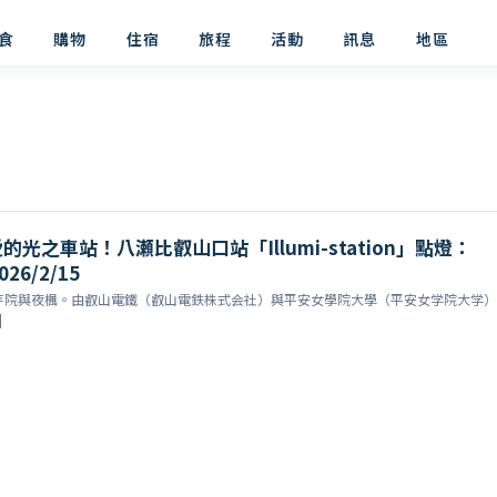
食
購物
住宿
旅程
活動
訊息
地區
光之車站！八瀬比叡山口站「Illumi-station」點燈：
026/2/15
寺院與夜楓。由叡山電鐵（叡山電鉄株式会社）與平安女學院大學（平安女学院大学）
]