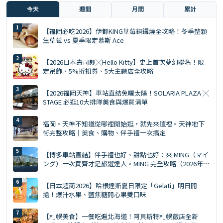
今天
週間
月間
累計
【福岡必吃2026】伊都KING草莓銅鑼燒全攻略！冬季整顆
生草莓 vs 夏季限定慕斯 Ace
【2026日本壽司郎╳Hello Kitty】史上首次夢幻聯名！限
定吊飾、5%折扣券、5大主題店全攻略
【2026福岡天神】車站直結免曬太陽！SOLARIA PLAZA ╳
STAGE 必逛10大排隊美食與爆買清單
福岡・天神不知道從哪裡開始逛，就先來這裡。天神地下
街完整攻略｜美食、購物、伴手禮一次搞定
【博多車站直結】伴手禮也好、甜點也好：來 MING（マイ
ング）一次買齊才是旅遊達人。MING 完全攻略（2026年
版）
【日本超商2026】哈根達斯夏日限定「Gelati」明日開
搶！爆汁水果、鹽焦糖開心果雙口味
【札幌美食】一餐吃遍北海道！阿貝斯特札幌飯店全新