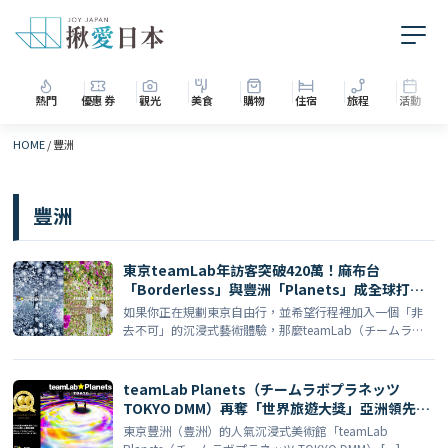
熱門
優惠券
觀光
美食
購物
住宿
旅程
活動
HOME
/
豐洲
豐洲
東京teamLab年訪客突破420萬！麻布台
「Borderless」與豐洲「Planets」成全球打卡
級數位藝術地標
如果你正在規劃東京自由行，並希望行程裡加入一個「非
去不可」的沉浸式藝術體驗，那麼teamLab（チームラ
ボ）幾 […]
teamLab Planets（チームラボプラネッツ
TOKYO DMM）再奪「世界旅遊大獎」亞洲領先景
點2025！開館累計破1,000萬人，豐洲沉浸式藝術
東京豐洲（豊洲）的人氣沉浸式美術館「teamLab
新里程碑