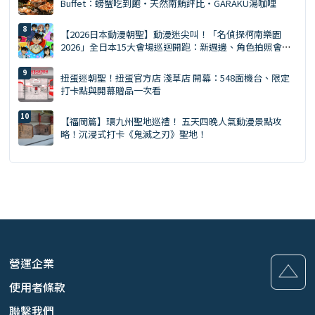
Buffet：螃蟹吃到飽・天然南鮪評比・GARAKU湯咖哩
【2026日本動漫朝聖】動漫迷尖叫！「名偵探柯南樂園
2026」全日本15大會場巡迴開跑：新週邊、角色拍照會、
交通預約懶人包
扭蛋迷朝聖！扭蛋官方店 淺草店 開幕：548面機台、限定
打卡點與開幕贈品一次看
【福岡篇】環九州聖地巡禮！ 五天四晚人氣動漫景點攻
略！沉浸式打卡《鬼滅之刃》聖地！
營運企業
使用者條款
聯繫我們