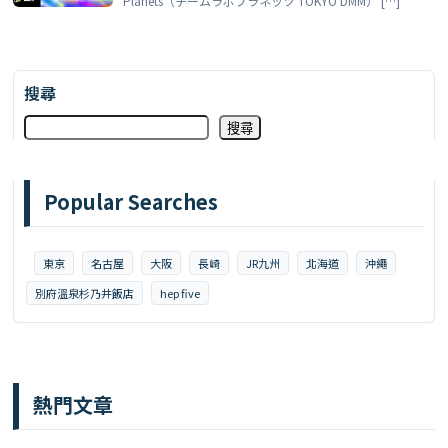
Planets（チームラボプラネッツ TOKYO DMM） […]
搜尋
搜尋
Popular Searches
東京
名古屋
大阪
長崎
JR九州
北海道
沖繩
別府溫泉杉乃井飯店
hep five
熱門文章