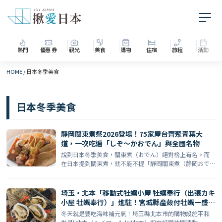
熱門
優惠券
觀光
美食
購物
住宿
旅程
活動
HOME
/
日本冬季美食
日本冬季美食
靜岡關東煮祭2026登場！75家屋台齊聚青葉大
道，一次吃遍「しぞ〜かおでん」與全國名物
說到日本冬季美食，關東煮（おでん）絕對榜上有名。而
在日本提到關東煮，就不能不提「靜岡關東煮（静岡おで
ん）」這個 […]
埼玉・北本「移動式牡蠣小屋 牡蠣奉行（出張カキ
小屋 牡蠣奉行）」進駐！宮城縣產殼付牡蠣一盛只
要880日圓，1/8起限時開張
冬天就是要吃海味補元氣！埼玉縣北本市的購物設施平和