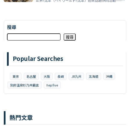
世界!!北本（ヘイワールド!!北本）迎來話題快閃活動——移
動 […]
搜尋
搜尋
Popular Searches
東京
名古屋
大阪
長崎
JR九州
北海道
沖繩
別府溫泉杉乃井飯店
hep five
熱門文章