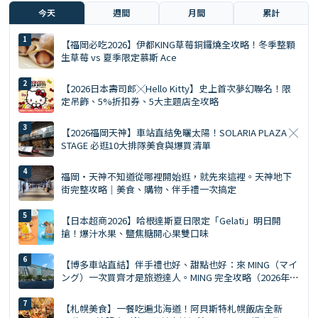
今天
週間
月間
累計
【福岡必吃2026】伊都KING草莓銅鑼燒全攻略！冬季整顆
生草莓 vs 夏季限定慕斯 Ace
【2026日本壽司郎╳Hello Kitty】史上首次夢幻聯名！限
定吊飾、5%折扣券、5大主題店全攻略
【2026福岡天神】車站直結免曬太陽！SOLARIA PLAZA ╳
STAGE 必逛10大排隊美食與爆買清單
福岡・天神不知道從哪裡開始逛，就先來這裡。天神地下
街完整攻略｜美食、購物、伴手禮一次搞定
【日本超商2026】哈根達斯夏日限定「Gelati」明日開
搶！爆汁水果、鹽焦糖開心果雙口味
【博多車站直結】伴手禮也好、甜點也好：來 MING（マイ
ング）一次買齊才是旅遊達人。MING 完全攻略（2026年
版）
【札幌美食】一餐吃遍北海道！阿貝斯特札幌飯店全新