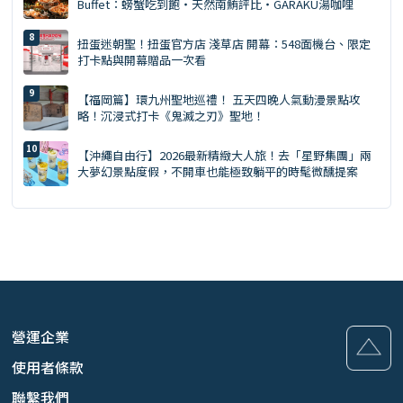
Buffet：螃蟹吃到飽・天然南鮪評比・GARAKU湯咖哩
扭蛋迷朝聖！扭蛋官方店 淺草店 開幕：548面機台、限定
打卡點與開幕贈品一次看
【福岡篇】環九州聖地巡禮！ 五天四晚人氣動漫景點攻
略！沉浸式打卡《鬼滅之刃》聖地！
【沖繩自由行】2026最新精緻大人旅！去「星野集團」兩
大夢幻景點度假，不開車也能極致躺平的時髦微醺提案
營運企業
使用者條款
聯繫我們