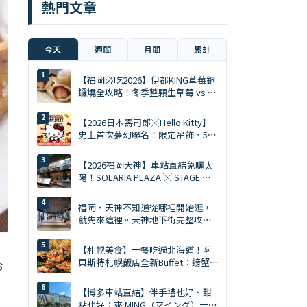
熱門文章
今天
週間
月間
累計
【福岡必吃2026】伊都KING草莓銅
鑼燒全攻略！冬季整顆生草莓 vs 夏
季限定慕斯 Ace
【2026日本壽司郎╳Hello Kitty】
史上首次夢幻聯名！限定吊飾、5%
折扣券、5大主題店全攻略
【2026福岡天神】車站直結免曬太
陽！SOLARIA PLAZA ╳ STAGE 必
逛10大排隊美食與爆買清單
福岡・天神不知道從哪裡開始逛，
就先來這裡。天神地下街完整攻略
｜美食、購物、伴手禮一次搞定
【札幌美食】一餐吃遍北海道！阿
貝斯特札幌飯店全新Buffet：螃蟹
お
吃到飽・天然南鮪評比・GARAKU
湯咖哩
【博多車站直結】伴手禮也好、甜
點也好：來 MING（マイング）一次