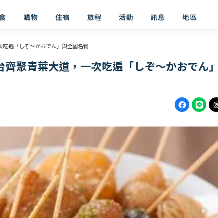
食
購物
住宿
旅程
活動
訊息
地區
一次吃遍「しぞ〜かおでん」與全國名物
屋台齊聚青葉大道，一次吃遍「しぞ〜かおでん