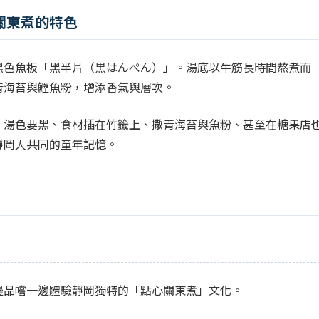
關東煮的特色
黑色魚板「黑半片（黒はんぺん）」。湯底以牛筋長時間熬煮而
青海苔與鰹魚粉，增添香氣與層次。
、湯色要黑、食材插在竹籤上、撒青海苔與魚粉、甚至在糖果店
靜岡人共同的童年記憶。
邊品嚐一邊體驗靜岡獨特的「點心關東煮」文化。