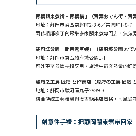
青葉關東煮街・青葉橫丁（青葉おでん街・青
地址：靜岡市葵區常磐町2-3-6／常磐町1-8-7
兩條相鄰橫丁內聚集多家關東煮專門店，氣氛
駿府城公園「關東煮阿姨」（駿府城公園 おで
地址：靜岡市葵區駿府城公園1-1
可外帶至公園長椅享用，旅途中補充熱量的好
駿府之工房 匠宿 吾作商店（駿府の工房 匠宿 
地址：靜岡市駿河區丸子2989-3
結合傳統工藝體驗與復古糖果店風格，可感受
創意伴手禮：把靜岡關東煮帶回家