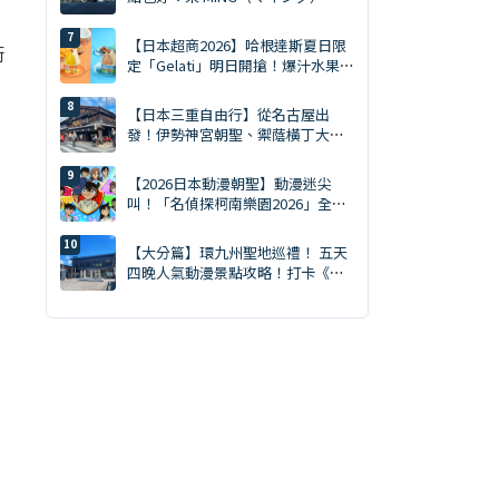
買齊才是旅遊達人。MING 完全攻略
（2026年版）
【日本超商2026】哈根達斯夏日限
街
定「Gelati」明日開搶！爆汁水果、
鹽焦糖開心果雙口味
【日本三重自由行】從名古屋出
發！伊勢神宮朝聖、禦蔭橫丁大啖
伊勢龍蝦一日遊
【2026日本動漫朝聖】動漫迷尖
叫！「名偵探柯南樂園2026」全日
本15大會場巡迴開跑：新週邊、角
色拍照會、交通預約懶人包
【大分篇】環九州聖地巡禮！ 五天
四晚人氣動漫景點攻略！打卡《進
擊的巨人》的聖地，暢享溫泉