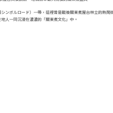
葉シンボルロード）一帶，這裡曾是戰後關東煮屋台林立的熱鬧
在地人一同沉浸在濃濃的「關東煮文化」中。