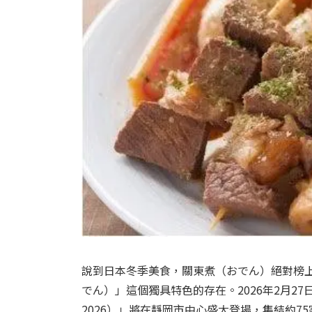
說到日本冬季美食，關東煮（おでん）絕對榜
でん）」這個獨具特色的存在。2026年2月27
2026）」將在靜岡市中心盛大登場，集結約