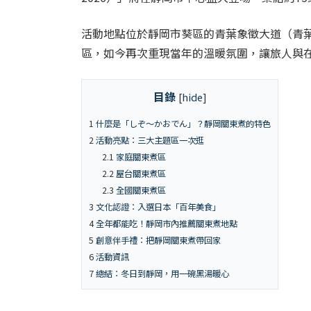
活動地點位於靜岡市葵區的青葉象徵大道（青
區，如今再次重現當年的溫暖氛圍，讓旅人與
目錄
[
hide
]
1
什麼是「しぞ〜かおでん」？靜岡關東煮的特色
2
活動亮點：三大主題區一次逛
2.1
家庭關東煮區
2.2
屋台關東煮區
2.3
全國關東煮區
3
文化認證：入選日本「百年美食」
4
全年都能吃！靜岡市內推薦關東煮地點
5
創意伴手禮：把靜岡關東煮帶回家
6
活動資訊
7
總結：冬日到靜岡，用一碗黑湯暖心