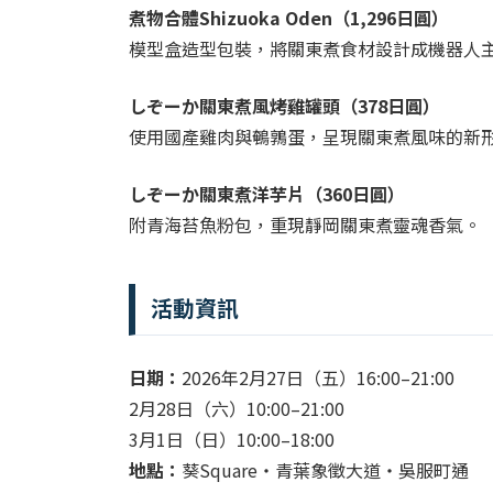
煮物合體Shizuoka Oden（1,296日圓）
模型盒造型包裝，將關東煮食材設計成機器人
しぞーか關東煮風烤雞罐頭（378日圓）
使用國產雞肉與鵪鶉蛋，呈現關東煮風味的新
しぞーか關東煮洋芋片（360日圓）
附青海苔魚粉包，重現靜岡關東煮靈魂香氣。
活動資訊
日期：
2026年2月27日（五）16:00–21:00
2月28日（六）10:00–21:00
3月1日（日）10:00–18:00
地點：
葵Square・青葉象徵大道・吳服町通