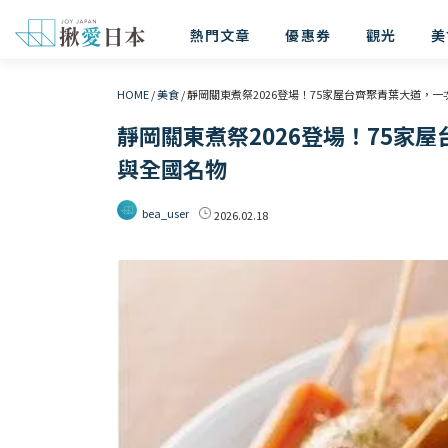
熱門文章
優惠券
觀光
美
HOME
/
美食
/
靜岡關東煮祭2026登場！75家屋台齊聚青葉大道，
靜岡關東煮祭2026登場！75家
與全國名物
bea_user
2026.02.18