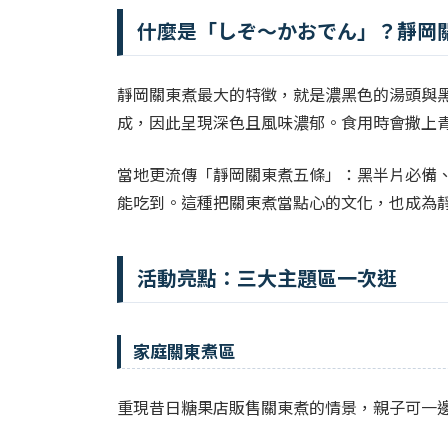
什麼是「しぞ〜かおでん」？靜岡
靜岡關東煮最大的特徵，就是濃黑色的湯頭與
成，因此呈現深色且風味濃郁。食用時會撒上
當地更流傳「靜岡關東煮五條」：黑半片必備
能吃到。這種把關東煮當點心的文化，也成為
活動亮點：三大主題區一次逛
家庭關東煮區
重現昔日糖果店販售關東煮的情景，親子可一