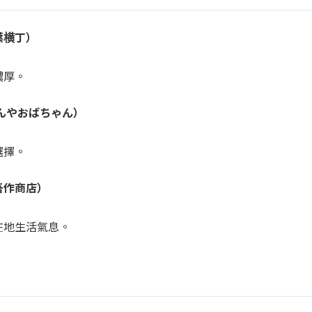
葉横丁）
濃厚。
んやおばちゃん）
選擇。
吾作商店）
在地生活氣息。