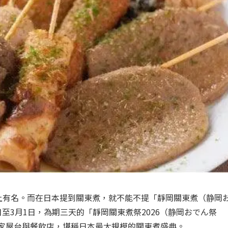
上有名。而在日本提到關東煮，就不能不提「靜岡關東煮（静岡
日至3月1日，為期三天的「靜岡關東煮祭2026（静岡おでん祭
75家屋台與餐飲店，堪稱日本最大規模的關東煮盛典。