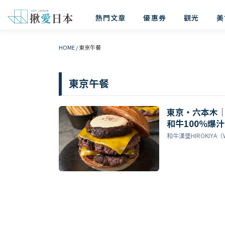
熱門文章
優惠券
觀光
美
HOME
/
東京午餐
東京午餐
東京・六本木｜和牛
和牛100％爆汁漢
BOMB！
和牛漢堡HIROKIYA（WAG