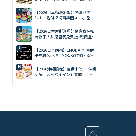
晚餐！
【2026日本動漫朝聖】動漫迷尖
叫！「名偵探柯南樂園2026」全日
本15大會場巡迴開跑：新週邊、角
色拍照會、交通預約懶人包
【2026日本摩斯漢堡】驚喜聯名拓
麻歌子！點兒童餐免費送4款限量電
子雞周邊、全國開賣
【2026日本購物】EMODA ╳ 吉伊
卡哇聯名登場！Y2K水鑽T恤、寬版
牛仔褲7/22官網開賣
【2026沖繩限定】吉伊卡哇 ╳ 沖繩
話梅「スッパイマン」實體化！黃
色套裝吊飾、T恤 8/7 開賣