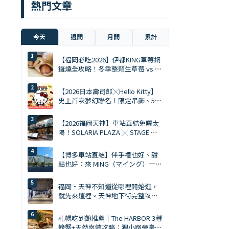
熱門文章
今天
週間
月間
累計
【福岡必吃2026】伊都KING草莓銅
鑼燒全攻略！冬季整顆生草莓 vs 夏
季限定慕斯 Ace
【2026日本壽司郎╳Hello Kitty】
史上首次夢幻聯名！限定吊飾、5%
折扣券、5大主題店全攻略
【2026福岡天神】車站直結免曬太
陽！SOLARIA PLAZA ╳ STAGE 必
逛10大排隊美食與爆買清單
【博多車站直結】伴手禮也好、甜
點也好：來 MING（マイング）一次
買齊才是旅遊達人。MING 完全攻略
（2026年版）
福岡・天神不知道從哪裡開始逛，
就先來這裡。天神地下街完整攻略
｜美食、購物、伴手禮一次搞定
札幌吃到飽推薦｜The HARBOR 3種
螃蟹+天然南鮪攻略：狸小路旁豪華