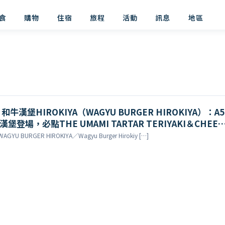
食
購物
住宿
旅程
活動
訊息
地區
漢堡HIROKIYA（WAGYU BURGER HIROKIYA）：A5
堡登場，必點THE UMAMI TARTAR TERIYAKI＆CHEES
YU BURGER HIROKIYA／Wagyu Burger Hirokiy […]