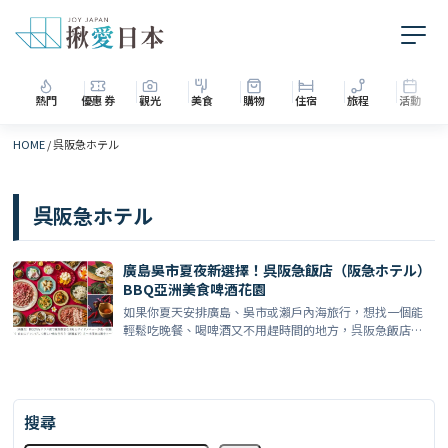
熱門
優惠券
觀光
美食
購物
住宿
旅程
活動
HOME
/
呉阪急ホテル
呉阪急ホテル
廣島吳市夏夜新選擇！呉阪急飯店（阪急ホテル）
BBQ亞洲美食啤酒花園
如果你夏天安排廣島、吳市或瀨戶內海旅行，想找一個能
輕鬆吃晚餐、喝啤酒又不用趕時間的地方，呉阪急飯店
（阪急ホテル […]
搜尋