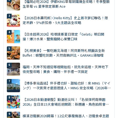
【福岡必吃2026】伊都KING草莓銅鑼燒全攻略！冬季整顆
生草莓 vs 夏季限定慕斯 Ace
【2026日本壽司郎╳Hello Kitty】史上首次夢幻聯名！限
定吊飾、5%折扣券、5大主題店全攻略
【日本超商2026】哈根達斯夏日限定「Gelati」明日開
搶！爆汁水果、鹽焦糖開心果雙口味
【札幌美食】一餐吃遍北海道！阿貝斯特札幌飯店全新
Buffet：螃蟹吃到飽・天然南鮪評比・GARAKU湯咖哩
福岡・天神不知道從哪裡開始逛，就先來這裡。天神地下
街完整攻略｜美食、購物、伴手禮一次搞定
【博多車站直結】伴手禮也好、甜點也好：來 MING（マイ
ング）一次買齊才是旅遊達人。MING 完全攻略（2026年
版）
【2026日本動漫朝聖】動漫迷尖叫！「名偵探柯南樂園
2026」全日本15大會場巡迴開跑：新週邊、角色拍照會、
交通預約懶人包
橫濱恐龍展2026開幕！12公尺暴龍機器人、恐龍食卓主題