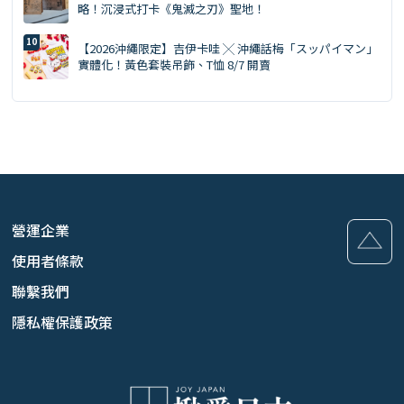
略！沉浸式打卡《鬼滅之刃》聖地！
【2026沖繩限定】吉伊卡哇 ╳ 沖繩話梅「スッパイマン」
實體化！黃色套裝吊飾、T恤 8/7 開賣
營運企業
使用者條款
聯繫我們
隱私權保護政策