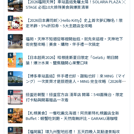
【2026福岡天神】車站直結免曬太陽！SOLARIA PLAZA ╳
STAGE 必逛10大排隊美食與爆買清單
【2026日本壽司郎╳Hello Kitty】史上首次夢幻聯名！限
定吊飾、5%折扣券、5大主題店全攻略
福岡・天神不知道從哪裡開始逛，就先來這裡。天神地下
街完整攻略｜美食、購物、伴手禮一次搞定
【日本超商2026】哈根達斯夏日限定「Gelati」明日開
搶！爆汁水果、鹽焦糖開心果雙口味
【博多車站直結】伴手禮也好、甜點也好：來 MING（マイ
ング）一次買齊才是旅遊達人。MING 完全攻略（2026年
版）
扭蛋迷朝聖！扭蛋官方店 淺草店 開幕：548面機台、限定
打卡點與開幕贈品一次看
【札幌美食】一餐吃遍北海道！阿貝斯特札幌飯店全新
Buffet：螃蟹吃到飽・天然南鮪評比・GARAKU湯咖哩
【福岡篇】環九州聖地巡禮！ 五天四晚人氣動漫景點攻