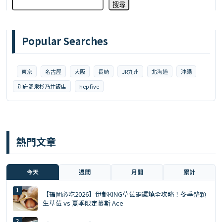
搜尋
Popular Searches
東京
名古屋
大阪
長崎
JR九州
北海道
沖繩
別府溫泉杉乃井飯店
hep five
熱門文章
今天
週間
月間
累計
【福岡必吃2026】伊都KING草莓銅鑼燒全攻略！冬季整顆
生草莓 vs 夏季限定慕斯 Ace