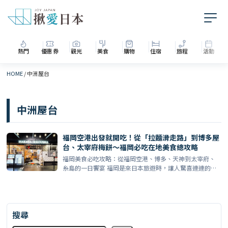
熱門
優惠券
觀光
美食
購物
住宿
旅程
活動
HOME
/
中洲屋台
中洲屋台
福岡空港出發就開吃！從「拉麵滑走路」到博多屋
台、太宰府梅餅～福岡必吃在地美食總攻略
福岡美食必吃攻略：從福岡空港、博多、天神到太宰府、
糸島的一日饗宴 福岡是來日本旅遊時，讓人驚喜連連的美
食寶庫。 […]
搜尋