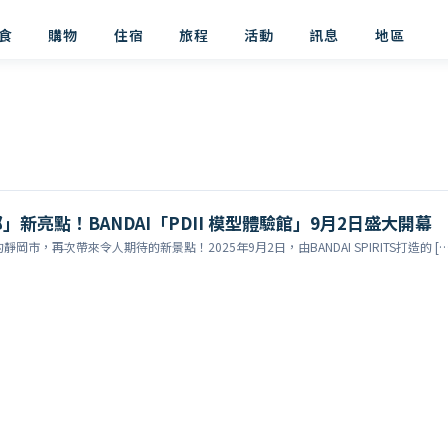
食
購物
住宿
旅程
活動
訊息
地區
新亮點！BANDAI「PDII 模型體驗館」9月2日盛大開幕
市，再次帶來令人期待的新景點！2025年9月2日，由BANDAI SPIRITS打造的 […