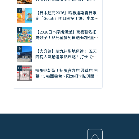
吃到飽・天然南鮪評比・GARAKU
湯咖哩
【日本超商2026】哈根達斯夏日限
定「Gelati」明日開搶！爆汁水果、
鹽焦糖開心果雙口味
【2026日本摩斯漢堡】驚喜聯名拓
麻歌子！點兒童餐免費送4款限量電
子雞周邊、全國開賣
【大分篇】環九州聖地巡禮！ 五天
四晚人氣動漫景點攻略！打卡《進
擊的巨人》的聖地，暢享溫泉
扭蛋迷朝聖！扭蛋官方店 淺草店 開
幕：548面機台、限定打卡點與開幕
贈品一次看