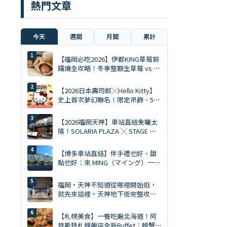
熱門文章
今天
週間
月間
累計
【福岡必吃2026】伊都KING草莓銅
鑼燒全攻略！冬季整顆生草莓 vs 夏
季限定慕斯 Ace
【2026日本壽司郎╳Hello Kitty】
史上首次夢幻聯名！限定吊飾、5%
折扣券、5大主題店全攻略
【2026福岡天神】車站直結免曬太
陽！SOLARIA PLAZA ╳ STAGE 必
逛10大排隊美食與爆買清單
【博多車站直結】伴手禮也好、甜
點也好：來 MING（マイング）一次
買齊才是旅遊達人。MING 完全攻略
（2026年版）
福岡・天神不知道從哪裡開始逛，
就先來這裡。天神地下街完整攻略
｜美食、購物、伴手禮一次搞定
【札幌美食】一餐吃遍北海道！阿
貝斯特札幌飯店全新Buffet：螃蟹