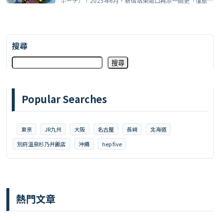
ホーテ）！2025年6月，新宿站東南口再添一間更「懂旅
客」 […]
搜尋
搜尋
Popular Searches
東京
JR九州
大阪
名古屋
長崎
北海道
別府溫泉杉乃井飯店
沖繩
hep five
熱門文章