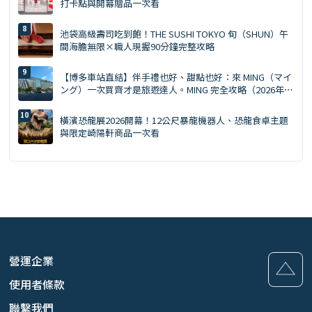
打卡點與開幕贈品一次看
池袋高級壽司吃到飽！THE SUSHI TOKYO 旬（SHUN）午
間海膽無限×職人現握90分鐘完整攻略
【博多車站直結】伴手禮也好、甜點也好：來 MING（マイ
ング）一次買齊才是旅遊達人。MING 完全攻略（2026年
版）
橫濱恐龍展2026開幕！12公尺暴龍機器人、恐龍食卓主題
與限定崎陽軒商品一次看
營運企業
使用者條款
聯繫我們