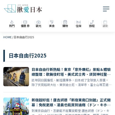
熱門
優惠券
觀光
美食
購物
住宿
旅程
活動
HOME
/
日本自由行2025
日本自由行2025
日本自由行新熱點！東京「意外爆紅」景點＆體驗
總整理：歌舞伎町塔、美式武士秀、須賀神社聖地
巡禮、SMALL WORLDS、便便博物館等
近年因日圓偏低、航班選擇多，日本成了全球旅人首選。
除了伏見稻荷大社、東京迪士尼、淺草寺、富士山等王道
行程，其實 […]
新宿超好逛！唐吉訶德「新宿東南口別館」正式開
幕：免稅更順、凌晨也能買到過癮（ドン・キホー
テ新宿東南口別館／Don Quijote Shinjuku
到東京自由行，怎麼能不逛驚安殿堂 唐吉訶德（ドン・キ
Southeast Exit Annex）