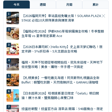
今天
週間
月間
累計
【2026福岡天神】車站直結免曬太陽！SOLARIA PLAZA ╳
STAGE 必逛10大排隊美食與爆買清單
【福岡必吃2026】伊都KING草莓銅鑼燒全攻略！冬季整顆
生草莓 vs 夏季限定慕斯 Ace
【2026日本壽司郎╳Hello Kitty】史上首次夢幻聯名！限
定吊飾、5%折扣券、5大主題店全攻略
福岡・天神不知道從哪裡開始逛，就先來這裡。天神地下
街完整攻略｜美食、購物、伴手禮一次搞定
【札幌美食】一餐吃遍北海道！阿貝斯特札幌飯店全新
Buffet：螃蟹吃到飽・天然南鮪評比・GARAKU湯咖哩
【日本超商2026】哈根達斯夏日限定「Gelati」明日開
搶！爆汁水果、鹽焦糖開心果雙口味
扭蛋迷朝聖！扭蛋官方店 淺草店 開幕：548面機台、限定