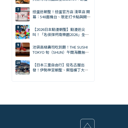
吃到飽・天然南鮪評比・GARAKU
湯咖哩
扭蛋迷朝聖！扭蛋官方店 淺草店 開
幕：548面機台、限定打卡點與開幕
贈品一次看
【2026日本動漫朝聖】動漫迷尖
叫！「名偵探柯南樂園2026」全日
本15大會場巡迴開跑：新週邊、角
色拍照會、交通預約懶人包
池袋高級壽司吃到飽！THE SUSHI
TOKYO 旬（SHUN）午間海膽無限
×職人現握90分鐘完整攻略
【日本三重自由行】從名古屋出
發！伊勢神宮朝聖、禦蔭橫丁大啖
伊勢龍蝦一日遊