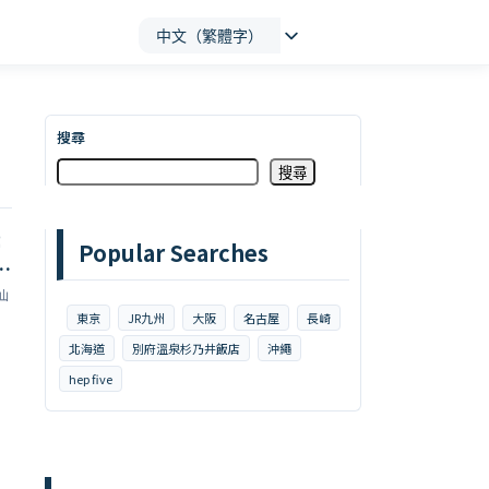
中文（繁體字）
搜尋
搜尋
亭
Popular Searches
吃
仙
東京
JR九州
大阪
名古屋
長崎
北海道
別府溫泉杉乃井飯店
沖繩
hep five