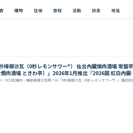
食
購物
住宿
旅程
活動
訊息
地區
秒檸檬沙瓦（0秒レモンサワー®） 仙台內臟燒肉酒場 常盤
焼肉酒場 ときわ亭）」2026年1月推出『2026圓 紅白內臟
先着3組、酒水無限暢飲一起嗨
中，大口吃燒肉、暢飲檸檬沙瓦嗎？以「0秒檸檬沙瓦（0秒レモンサワー®）」爆紅的