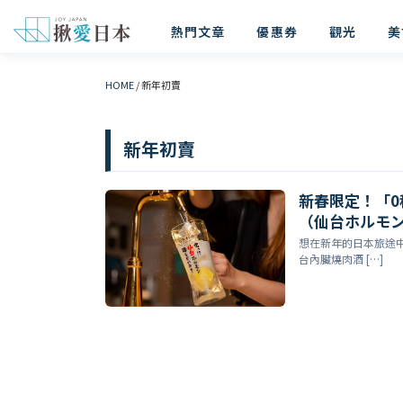
熱門文章
優惠券
觀光
美
HOME
/
新年初賣
新年初賣
新春限定！「0
（仙台ホルモン
到飽方案』— 
想在新年的日本旅途
台內臟燒肉酒 […]