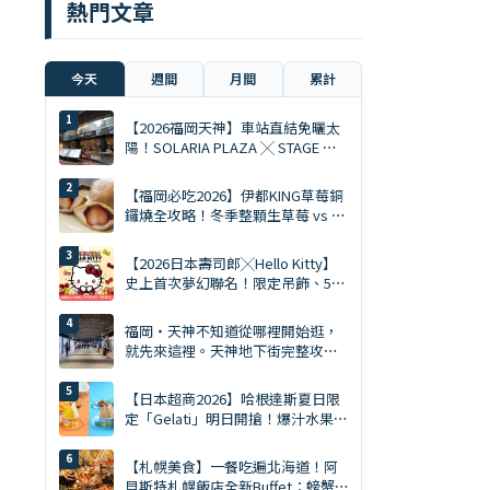
熱門文章
今天
週間
月間
累計
【2026福岡天神】車站直結免曬太
陽！SOLARIA PLAZA ╳ STAGE 必
逛10大排隊美食與爆買清單
【福岡必吃2026】伊都KING草莓銅
鑼燒全攻略！冬季整顆生草莓 vs 夏
季限定慕斯 Ace
【2026日本壽司郎╳Hello Kitty】
史上首次夢幻聯名！限定吊飾、5%
折扣券、5大主題店全攻略
福岡・天神不知道從哪裡開始逛，
就先來這裡。天神地下街完整攻略
｜美食、購物、伴手禮一次搞定
【日本超商2026】哈根達斯夏日限
定「Gelati」明日開搶！爆汁水果、
鹽焦糖開心果雙口味
【札幌美食】一餐吃遍北海道！阿
貝斯特札幌飯店全新Buffet：螃蟹