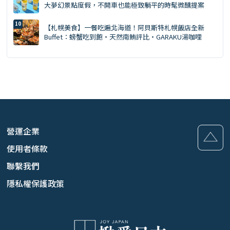
大夢幻景點度假，不開車也能極致躺平的時髦微醺提案
【札幌美食】一餐吃遍北海道！阿貝斯特札幌飯店全新
Buffet：螃蟹吃到飽・天然南鮪評比・GARAKU湯咖哩
營運企業
使用者條款
聯繫我們
隱私權保護政策