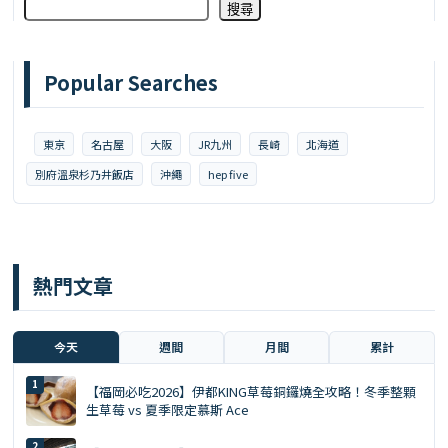
搜尋
Popular Searches
東京
名古屋
大阪
JR九州
長崎
北海道
別府溫泉杉乃井飯店
沖繩
hep five
熱門文章
今天
週間
月間
累計
【福岡必吃2026】伊都KING草莓銅鑼燒全攻略！冬季整顆
生草莓 vs 夏季限定慕斯 Ace