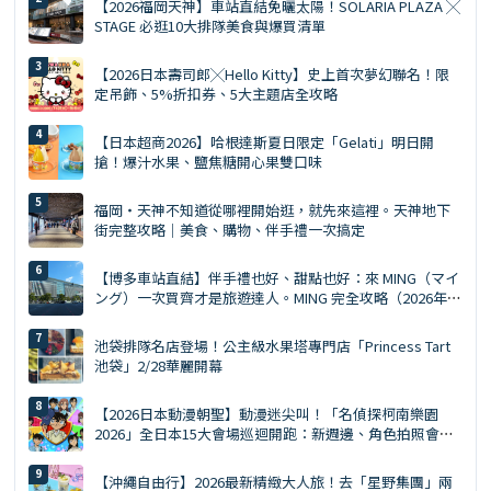
【2026福岡天神】車站直結免曬太陽！SOLARIA PLAZA ╳
STAGE 必逛10大排隊美食與爆買清單
【2026日本壽司郎╳Hello Kitty】史上首次夢幻聯名！限
定吊飾、5%折扣券、5大主題店全攻略
【日本超商2026】哈根達斯夏日限定「Gelati」明日開
搶！爆汁水果、鹽焦糖開心果雙口味
福岡・天神不知道從哪裡開始逛，就先來這裡。天神地下
街完整攻略｜美食、購物、伴手禮一次搞定
【博多車站直結】伴手禮也好、甜點也好：來 MING（マイ
ング）一次買齊才是旅遊達人。MING 完全攻略（2026年
版）
池袋排隊名店登場！公主級水果塔專門店「Princess Tart
池袋」2/28華麗開幕
【2026日本動漫朝聖】動漫迷尖叫！「名偵探柯南樂園
2026」全日本15大會場巡迴開跑：新週邊、角色拍照會、
交通預約懶人包
【沖繩自由行】2026最新精緻大人旅！去「星野集團」兩