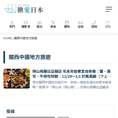
熱門
優惠券
觀光
美食
購物
住宿
旅程
活動
HOME
/
關西中國地方旅遊
關西中國地方旅遊
岡山格蘭比亞飯店 年末年始饗宴自助餐：蟹、壽
司、牛排吃到飽｜12/29～1/1 於鳳凰廳（フェニ
ックスの間）
想在關西中國地方旅行中，安排一場氣氛滿分的跨年美食
嗎？直通JR「岡山站（岡山駅）」的岡山格蘭比亞飯店
（ホテルグ […]
搜尋