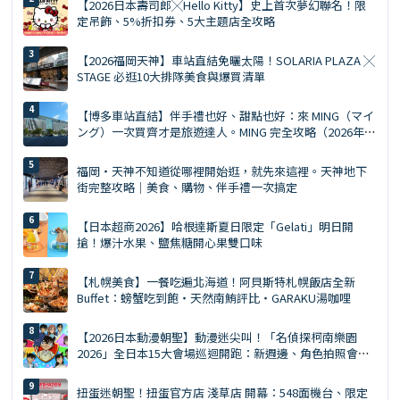
【2026日本壽司郎╳Hello Kitty】史上首次夢幻聯名！限
定吊飾、5%折扣券、5大主題店全攻略
【2026福岡天神】車站直結免曬太陽！SOLARIA PLAZA ╳
STAGE 必逛10大排隊美食與爆買清單
【博多車站直結】伴手禮也好、甜點也好：來 MING（マイ
ング）一次買齊才是旅遊達人。MING 完全攻略（2026年
版）
福岡・天神不知道從哪裡開始逛，就先來這裡。天神地下
街完整攻略｜美食、購物、伴手禮一次搞定
【日本超商2026】哈根達斯夏日限定「Gelati」明日開
搶！爆汁水果、鹽焦糖開心果雙口味
【札幌美食】一餐吃遍北海道！阿貝斯特札幌飯店全新
Buffet：螃蟹吃到飽・天然南鮪評比・GARAKU湯咖哩
【2026日本動漫朝聖】動漫迷尖叫！「名偵探柯南樂園
2026」全日本15大會場巡迴開跑：新週邊、角色拍照會、
交通預約懶人包
扭蛋迷朝聖！扭蛋官方店 淺草店 開幕：548面機台、限定