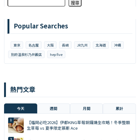
搜尋
Popular Searches
東京
名古屋
大阪
長崎
JR九州
北海道
沖繩
別府溫泉杉乃井飯店
hep five
熱門文章
今天
週間
月間
累計
【福岡必吃2026】伊都KING草莓銅鑼燒全攻略！冬季整顆
生草莓 vs 夏季限定慕斯 Ace