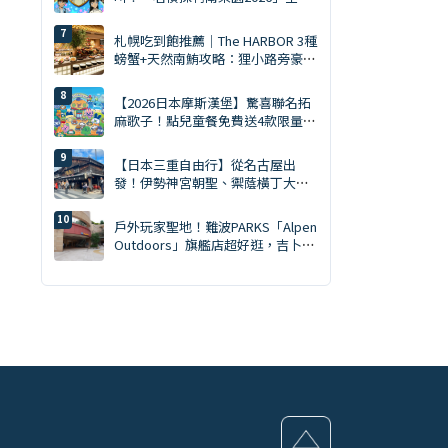
本15大會場巡迴開跑：新週邊、角
色拍照會、交通預約懶人包
札幌吃到飽推薦｜The HARBOR 3種
螃蟹+天然南鮪攻略：狸小路旁豪華
晚餐！
【2026日本摩斯漢堡】驚喜聯名拓
麻歌子！點兒童餐免費送4款限量電
子雞周邊、全國開賣
【日本三重自由行】從名古屋出
發！伊勢神宮朝聖、禦蔭橫丁大啖
伊勢龍蝦一日遊
戶外玩家聖地！難波PARKS「Alpen
Outdoors」旗艦店超好逛，吉卜
力、三麗鷗雜貨伴手禮一次買齊