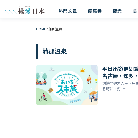
熱門文章
優惠券
觀光
美
HOME
/
蒲郡溫泉
蒲郡溫泉
平日出遊更划算
名古屋・知多
結）
想避開週末人潮、用更
る時に、好 […]