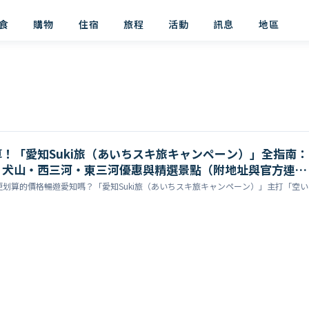
食
購物
住宿
旅程
活動
訊息
地區
！「愛知Suki旅（あいちスキ旅キャンペーン）」全指南：
・犬山・西三河・東三河優惠與精選景點（附地址與官方連
划算的價格暢遊愛知嗎？「愛知Suki旅（あいちスキ旅キャンペーン）」主打「空い