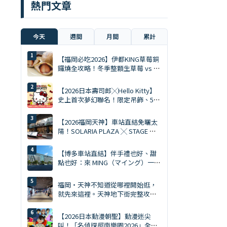
熱門文章
今天
週間
月間
累計
【福岡必吃2026】伊都KING草莓銅
鑼燒全攻略！冬季整顆生草莓 vs 夏
季限定慕斯 Ace
【2026日本壽司郎╳Hello Kitty】
史上首次夢幻聯名！限定吊飾、5%
折扣券、5大主題店全攻略
【2026福岡天神】車站直結免曬太
陽！SOLARIA PLAZA ╳ STAGE 必
逛10大排隊美食與爆買清單
【博多車站直結】伴手禮也好、甜
點也好：來 MING（マイング）一次
買齊才是旅遊達人。MING 完全攻略
（2026年版）
福岡・天神不知道從哪裡開始逛，
就先來這裡。天神地下街完整攻略
｜美食、購物、伴手禮一次搞定
【2026日本動漫朝聖】動漫迷尖
叫！「名偵探柯南樂園2026」全日