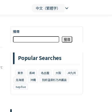
中文（繁體字）
搜尋
搜尋
Popular Searches
て
東京
長崎
名古屋
大阪
JR九州
北海道
沖繩
別府溫泉杉乃井飯店
hep five