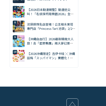
買齊才是旅遊達人。MING 完全攻略
（2026年版）
【2026日本動漫朝聖】動漫迷尖
叫！「名偵探柯南樂園2026」全日
本15大會場巡迴開跑：新週邊、角
色拍照會、交通預約懶人包
池袋排隊名店登場！公主級水果塔
專門店「Princess Tart 池袋」2/28
華麗開幕
【沖繩自由行】2026最新精緻大人
旅！去「星野集團」兩大夢幻景點
度假，不開車也能極致躺平的時髦
微醺提案
【2026沖繩限定】吉伊卡哇 ╳ 沖繩
話梅「スッパイマン」實體化！黃
色套裝吊飾、T恤 8/7 開賣