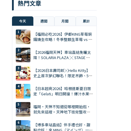
熱門文章
今天
週間
月間
累計
【福岡必吃2026】伊都KING草莓銅
鑼燒全攻略！冬季整顆生草莓 vs 夏
季限定慕斯 Ace
【2026福岡天神】車站直結免曬太
陽！SOLARIA PLAZA ╳ STAGE 必
逛10大排隊美食與爆買清單
【2026日本壽司郎╳Hello Kitty】
史上首次夢幻聯名！限定吊飾、5%
折扣券、5大主題店全攻略
【日本超商2026】哈根達斯夏日限
定「Gelati」明日開搶！爆汁水果、
鹽焦糖開心果雙口味
福岡・天神不知道從哪裡開始逛，
就先來這裡。天神地下街完整攻略
｜美食、購物、伴手禮一次搞定
【博多車站直結】伴手禮也好、甜
點也好：來 MING（マイング）一次