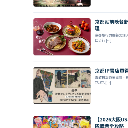
京都站前晚餐新選
理
京都旅行的晚餐常讓人
口步行 […]
京都IP書店買
喜歡日本恐怖電影、角
TSUTA […]
【2026大阪
隊購票全攻略