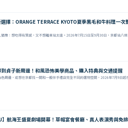
擇：ORANGE TERRACE KYOTO夏季黑毛和牛料理一次
猶豫：想吃得有質感，又不想離車站太遠。2026年7月15日至9月30日，京都站八條
得到貞子新周邊！和風恐怖美學商品、購入特典與交通提醒
色周邊，或想在京都找一間和一般伴手禮店完全不同的選物空間，2026年7月9日起
USJ】航海王盛夏劇場開幕！草帽宴會餐廳、真人表演秀與免