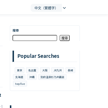
中文（繁體字）
搜尋
搜尋
懷
Popular Searches
東京
名古屋
大阪
JR九州
長崎
北海道
沖繩
別府溫泉杉乃井飯店
hep five
t
…]