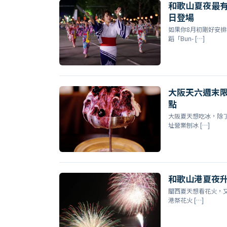
和歌山夏夜最有
日登場
如果你8月初剛好安
蹈「Bun- […]
大阪天六週末
點
大阪夏天想吃冰，除了
址營業刨冰 […]
和歌山港夏夜升
關西夏天想看花火，又
港祭花火 […]