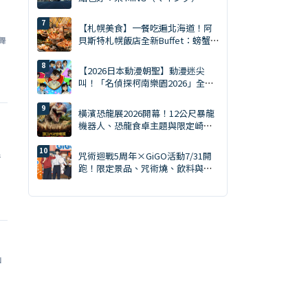
買齊才是旅遊達人。MING 完全攻略
（2026年版）
【札幌美食】一餐吃遍北海道！阿
舞
貝斯特札幌飯店全新Buffet：螃蟹
吃到飽・天然南鮪評比・GARAKU
湯咖哩
【2026日本動漫朝聖】動漫迷尖
叫！「名偵探柯南樂園2026」全日
本15大會場巡迴開跑：新週邊、角
色拍照會、交通預約懶人包
橫濱恐龍展2026開幕！12公尺暴龍
機器人、恐龍食卓主題與限定崎陽
軒商品一次看
咒術迴戰5周年×GiGO活動7/31開
借
跑！限定景品、咒術燒、飲料與快
閃店整理
山