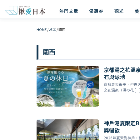
熱門文章
優惠券
觀光
美
HOME
/
地區
/
關西
關西
京都湯之花溫泉
石與泳池
京都夏天很美，但白
之花溫泉（湯の花 […
神戶港夏限定BBQ
與暢飲
2026年夏天到神戶，