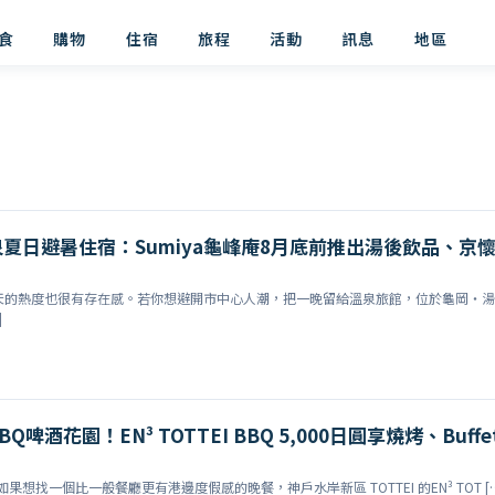
食
購物
住宿
旅程
活動
訊息
地區
夏日避暑住宿：Sumiya龜峰庵8月底前推出湯後飲品、京
天的熱度也很有存在感。若你想避開市中心人潮，把一晚留給溫泉旅館，位於龜岡・湯
]
啤酒花園！EN³ TOTTEI BBQ 5,000日圓享燒烤、Buffe
如果想找一個比一般餐廳更有港邊度假感的晚餐，神戶水岸新區 TOTTEI 的EN³ TOT [