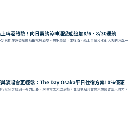
上啤酒體驗！向日葵納涼啤酒遊船追加8/6、8/30運航
一定只能在道頓堀或梅田找居酒屋。想把夜景、生啤酒、船上音樂和水都大阪的涼風一
]
演唱會更輕鬆：The Day Osaka平日住宿方案10%優惠
果行程包含舞洲一帶的比賽、演唱會或大型活動，住宿地點其實會大幅影響當天體力。
]