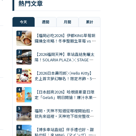
熱門文章
今天
週間
月間
累計
【福岡必吃2026】伊都KING草莓銅
鑼燒全攻略！冬季整顆生草莓 vs 夏
季限定慕斯 Ace
【2026福岡天神】車站直結免曬太
陽！SOLARIA PLAZA ╳ STAGE 必
逛10大排隊美食與爆買清單
【2026日本壽司郎╳Hello Kitty】
史上首次夢幻聯名！限定吊飾、5%
折扣券、5大主題店全攻略
【日本超商2026】哈根達斯夏日限
定「Gelati」明日開搶！爆汁水果、
鹽焦糖開心果雙口味
福岡・天神不知道從哪裡開始逛，
就先來這裡。天神地下街完整攻略
｜美食、購物、伴手禮一次搞定
【博多車站直結】伴手禮也好、甜
點也好：來 MING（マイング）一次