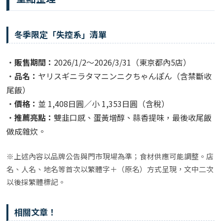
冬季限定「失控系」清單
・
販售期間：
2026/1/2～2026/3/31（東京都內5店）
・
品名：
ヤリスギニラタマニンニクちゃんぽん（含禁斷收
尾飯）
・
價格：
並 1,408日圓／小 1,353日圓（含稅）
・
推薦亮點：
雙韭口感、蛋黃增醇、蒜香提味，最後收尾飯
做成雜炊。
※上述內容以品牌公告與門市現場為準；食材供應可能調整。店
名、人名、地名等首次以繁體字＋（原名）方式呈現，文中二次
以後採繁體標記。
相關文章！