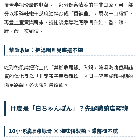
覆蓋
半把份量的韭菜
。一部分保留清脆的生韭口感，另一部
分以粗碎辣椒＋芝麻油拌炒成
「香辣韭」
，層次一口轉折。
再疊上
蛋黃
與
蒜末
，攪開後濃厚湯底瞬間升維，香、辣、
麻、醇一次到位。
禁斷收尾：把湯喝到見底還不夠
吃到後段請把附上的
「禁斷收尾飯」
入鍋，讓吸滿油香與韭
蛋的湯化身為
「韭菜玉子蒜香雜炊」
。同一碗完成
麵→飯
的
滿足路線，冬天夜裡最療癒。
什麼是「白ちゃんぽん」？先認識鎮店靈魂
10小時濃厚雞豚骨 × 海味特製醬，濃郁卻不膩