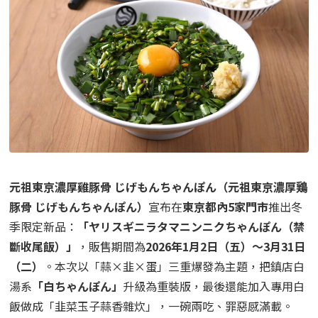
元祖東京濃厚雞豚骨 じげもんちゃんぽん（元祖東京濃厚鶏
豚骨 じげもんちゃんぽん）
宣布在
東京都內5家門市
推出冬
季限定新品：
「ヤリスギニラタマニンニクちゃんぽん（禁
斷收尾飯）」
，販售期間為
2026年1月2日（五）～3月31日
（二）
。本次以「
蒜×韭×蛋
」三重爆發為主題，把鎮店白
湯系
「白ちゃんぽん」
升級為重裝版，最後還能加入專用白
飯做成「韭菜玉子蒜香雜炊」，一碗兩吃、罪惡感滿載。