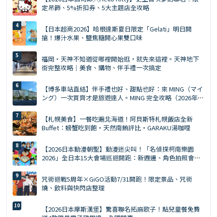
定吊飾、5%折扣券、5大主題店全攻略
【日本超商2026】哈根達斯夏日限定「Gelati」明日開
搶！爆汁水果、鹽焦糖開心果雙口味
福岡・天神不知道從哪裡開始逛，就先來這裡。天神地下
街完整攻略｜美食、購物、伴手禮一次搞定
【博多車站直結】伴手禮也好、甜點也好：來 MING（マイ
ング）一次買齊才是旅遊達人。MING 完全攻略（2026年
版）
【札幌美食】一餐吃遍北海道！阿貝斯特札幌飯店全新
Buffet：螃蟹吃到飽・天然南鮪評比・GARAKU湯咖哩
【2026日本動漫朝聖】動漫迷尖叫！「名偵探柯南樂園
2026」全日本15大會場巡迴開跑：新週邊、角色拍照會、
交通預約懶人包
咒術迴戰5周年×GiGO活動7/31開跑！限定景品、咒術
燒、飲料與快閃店整理
【2026日本摩斯漢堡】驚喜聯名拓麻歌子！點兒童餐免費