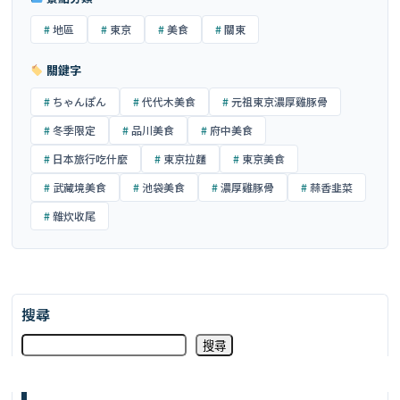
地區
東京
美食
關東
關鍵字
ちゃんぽん
代代木美食
元祖東京濃厚雞豚骨
冬季限定
品川美食
府中美食
日本旅行吃什麼
東京拉麵
東京美食
武藏境美食
池袋美食
濃厚雞豚骨
蒜香韭菜
雜炊收尾
搜尋
搜尋