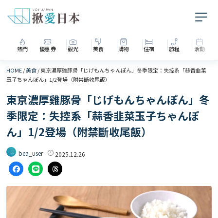
熱門
優惠券
觀光
美食
購物
住宿
旅程
活動
HOME
/
美食
/
東京濃厚雞豚骨「じげもんちゃんぽん」冬季限定：失控系「蒜香韭菜
玉子ちゃんぽん」1/2登場（附禁斷收尾飯）
東京濃厚雞豚骨「じげもんちゃんぽん」冬
季限定：失控系「蒜香韭菜玉子ちゃんぽ
ん」1/2登場（附禁斷收尾飯）
bea_user
2025.12.26