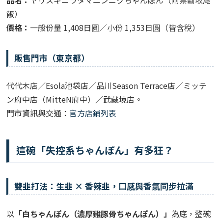
飯）
價格：
一般份量 1,408日圓／小份 1,353日圓（皆含稅）
販售門市（東京都）
代代木店／Esola池袋店／品川Season Terrace店／ミッテ
ン府中店（MitteN府中）／武藏境店。
門市資訊與交通：
官方店鋪列表
這碗「失控系ちゃんぽん」有多狂？
雙韭打法：生韭 × 香辣韭，口感與香氣同步拉滿
以
「白ちゃんぽん（濃厚雞豚骨ちゃんぽん）」
為底，整碗