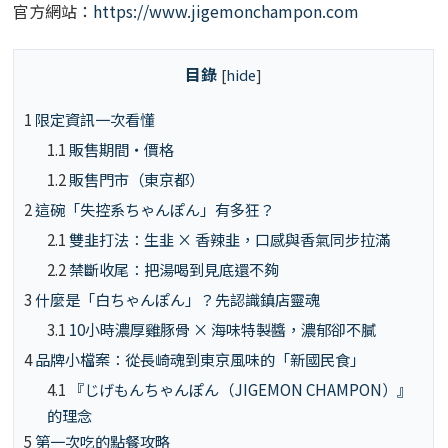
官方網站：
https://www.jigemonchampon.com
目錄
[
hide
]
1
限定資訊一次看懂
1.1
販售期間・價格
1.2
販售門市（東京都）
2
這碗「失控系ちゃんぽん」有多狂？
2.1
雙韭打法：生韭 × 香辣韭，口感與香氣同步拉滿
2.2
禁斷收尾：把湯喝到見底還不夠
3
什麼是「白ちゃんぽん」？先認識鎮店靈魂
3.1
10小時濃厚雞豚骨 × 海味特製醬，濃郁卻不膩
4
品牌小檔案：從長崎魂到東京風味的「新國民食」
4.1
『じげもんちゃんぽん（JIGEMON CHAMPON）』
的理念
5
第一次吃的點餐攻略