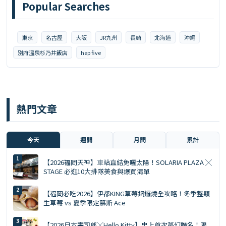
Popular Searches
東京
名古屋
大阪
JR九州
長崎
北海道
沖繩
別府溫泉杉乃井飯店
hep five
熱門文章
今天
週間
月間
累計
【2026福岡天神】車站直結免曬太陽！SOLARIA PLAZA ╳
STAGE 必逛10大排隊美食與爆買清單
【福岡必吃2026】伊都KING草莓銅鑼燒全攻略！冬季整顆
生草莓 vs 夏季限定慕斯 Ace
【2026日本壽司郎╳Hello Kitty】史上首次夢幻聯名！限