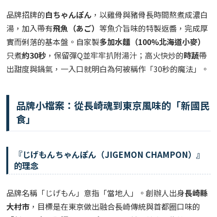
品牌招牌的
白ちゃんぽん
，以雞骨與豬骨長時間熬煮成濃白
湯，加入帶有
飛魚（あご）
等魚介旨味的特製返醬，完成厚
實而俐落的基本盤。自家製
多加水麵（100%北海道小麥）
只煮
約30秒
，保留彈Q並牢牢扒附湯汁；高火快炒的
時蔬
帶
出甜度與鍋氣，一入口就明白為何被稱作「30秒的魔法」。
品牌小檔案：從長崎魂到東京風味的「新國民
食」
『じげもんちゃんぽん（JIGEMON CHAMPON）』
的理念
品牌名稱「じげもん」意指「當地人」。創辦人出身
長崎縣
大村市
，目標是在東京做出融合長崎傳統與首都圈口味的