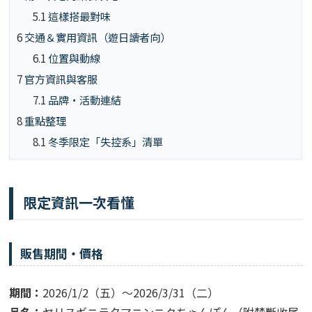
5.1
這樣搭最對味
6
交通＆實用資訊（遊日讀者向）
6.1
位置與動線
7
官方資訊與客服
7.1
品牌・活動連結
8
重點整理
8.1
冬季限定「失控系」清單
限定資訊一次看懂
販售期間・價格
期間：
2026/1/2（五）～2026/3/31（二）
品名：
ヤリスギニラタマニンニクちゃんぽん（附禁斷收尾