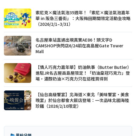
索尼克×魔法氣泡35週年！「索尼×魔法氣泡嘉年
華 in 阪急三番街」：大阪梅田期間限定活動全攻略
（2026/2/1–3/31）
名古屋車站直通出現真實AE86！頭文字D
CAMSHOP快閃店6/24前在高島屋Gate Tower
Mall
【情人巧克力嘉年華】奶油執事（Butter Butler）
進駐JR名古屋高島屋限定！「奶油皇冠巧克力」登
場，濃醇奶油×巧克力只在這裡買得到
【仙台高級饗宴】北海道×東北「美味饗宴・美食
晚宴」於仙台都會大飯店登場：一次品味北國海陸
珍饈（2026/2/10限定）
景點分類