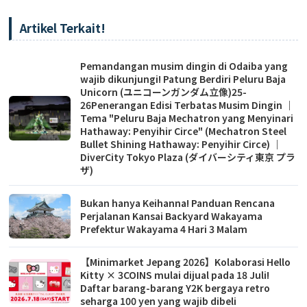
Artikel Terkait!
Pemandangan musim dingin di Odaiba yang
wajib dikunjungi! Patung Berdiri Peluru Baja
Unicorn (ユニコーンガンダム立像)25-
26Penerangan Edisi Terbatas Musim Dingin ｜
Tema "Peluru Baja Mechatron yang Menyinari
Hathaway: Penyihir Circe" (Mechatron Steel
Bullet Shining Hathaway: Penyihir Circe) ｜
DiverCity Tokyo Plaza (ダイバーシティ東京 プラ
ザ)
Bukan hanya Keihanna! Panduan Rencana
Perjalanan Kansai Backyard Wakayama
Prefektur Wakayama 4 Hari 3 Malam
【Minimarket Jepang 2026】Kolaborasi Hello
Kitty × 3COINS mulai dijual pada 18 Juli!
Daftar barang-barang Y2K bergaya retro
seharga 100 yen yang wajib dibeli