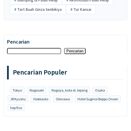
Tart Buah Ginza Senbikiya
Tur Kansai
Pencarian
Pencarian
Pencarian Populer
Tokyo
Nagasaki
Nagoya, kota di Jepang
Osaka
JR Kyushu
Hokkaido
Okinawa
Hotel Suginoi Beppu Onsen
hep five