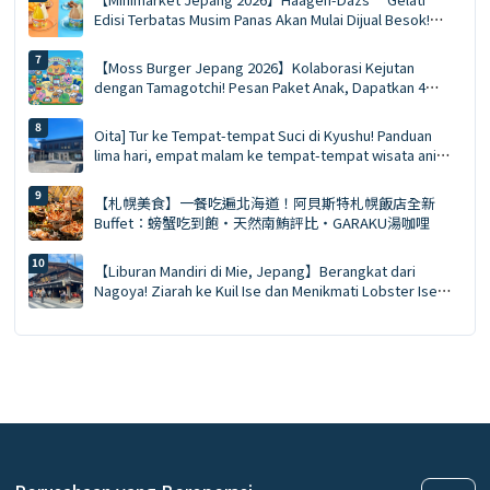
Edisi Terbatas Musim Panas Akan Mulai Dijual Besok!
Tersedia dalam dua rasa: Buah Segar yang Berair dan
Pistachio Karamel Asin
【Moss Burger Jepang 2026】Kolaborasi Kejutan
dengan Tamagotchi! Pesan Paket Anak, Dapatkan 4
Merchandise Tamagotchi Edisi Terbatas Gratis, Tersedia
di Seluruh Jepang 🍔
Oita] Tur ke Tempat-tempat Suci di Kyushu! Panduan
lima hari, empat malam ke tempat-tempat wisata anime
populer! Nikmati pemandian air panas di tanah suci
Attack on Titan!
【札幌美食】一餐吃遍北海道！阿貝斯特札幌飯店全新
Buffet：螃蟹吃到飽・天然南鮪評比・GARAKU湯咖哩
【Liburan Mandiri di Mie, Jepang】Berangkat dari
Nagoya! Ziarah ke Kuil Ise dan Menikmati Lobster Ise
Sepuasnya di O-kage Yokocho dalam Tur Sehari