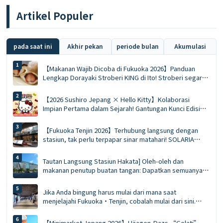
Artikel Populer
pada saat ini
Akhir pekan
periode bulan
Akumulasi
【Makanan Wajib Dicoba di Fukuoka 2026】Panduan
Lengkap Dorayaki Stroberi KING di Ito! Stroberi segar
utuh di musim dingin vs. mousse edisi terbatas musim
panas Ace
【2026 Sushiro Jepang × Hello Kitty】Kolaborasi
Impian Pertama dalam Sejarah! Gantungan Kunci Edisi
Terbatas, Kupon Diskon 5%, Panduan Lengkap 5 Gerai
Bertema
【Fukuoka Tenjin 2026】Terhubung langsung dengan
stasiun, tak perlu terpapar sinar matahari! SOLARIA
PLAZA ╳ STAGE: 10 Kuliner Terpopuler yang Wajib
Dicoba dan Daftar Belanja yang Tak Boleh Dilewatkan
Tautan Langsung Stasiun Hakata] Oleh-oleh dan
makanan penutup buatan tangan: Dapatkan semuanya
sekaligus di MING, panduan wisatawan untuk MING (edisi
2026)!
Jika Anda bingung harus mulai dari mana saat
menjelajahi Fukuoka・Tenjin, cobalah mulai dari sini.
Panduan Lengkap Tenjin Chikagai | Kuliner, Belanja, dan
Oleh-Oleh, Semuanya Terlengkap di Sini
【Minimarket Jepang 2026】Häagen-Dazs “Gelati”