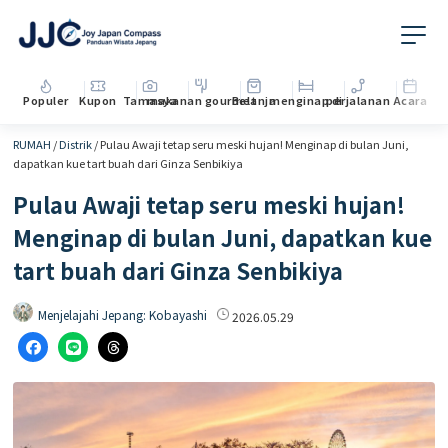
Populer
Kupon
Tamasya
makanan gourmet
Belanja
menginap di
perjalanan
Acara
RUMAH
/
Distrik
/
Pulau Awaji tetap seru meski hujan! Menginap di bulan Juni,
dapatkan kue tart buah dari Ginza Senbikiya
Pulau Awaji tetap seru meski hujan!
Menginap di bulan Juni, dapatkan kue
tart buah dari Ginza Senbikiya
Menjelajahi Jepang: Kobayashi
2026.05.29