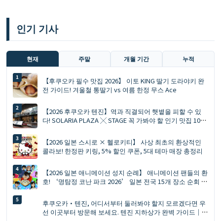
인기 기사
현재
주말
개월 기간
누적
【후쿠오카 필수 맛집 2026】 이토 KING 딸기 도라야키 완
전 가이드! 겨울철 통딸기 vs 여름 한정 무스 Ace
【2026 후쿠오카 텐진】역과 직결되어 햇볕을 피할 수 있
다! SOLARIA PLAZA ╳ STAGE 꼭 가봐야 할 인기 맛집 10선
과 쇼핑 리스트
【2026 일본 스시로 × 헬로키티】 사상 최초의 환상적인
콜라보! 한정판 키링, 5% 할인 쿠폰, 5대 테마 매장 총정리
【2026 일본 애니메이션 성지 순례】 애니메이션 팬들의 환
호! ‘명탐정 코난 파크 2026’ 일본 전국 15개 장소 순회 개
최: 신상품, 캐릭터 포토회, 교통편 예약 가이드✨
후쿠오카·텐진, 어디서부터 둘러봐야 할지 모르겠다면 우
선 이곳부터 방문해 보세요. 텐진 지하상가 완벽 가이드｜
맛집, 쇼핑, 기념품까지 한 번에 해결