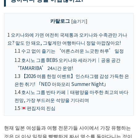
카탈로그
[
숨기기
]
1
오키나와에 가면 여전히 국제통과 오키나와 수족관만 가나
요? 말도 안 돼요, 그렇게만 여행하다니 정말 아깝잖아요!
1.1
수고 없이 즐기는 ‘어른스러운 느긋한 하루’ 일정
1.2
호시노 그룹 BEB5 오키나와 세라가키｜공용 공간
‘TAMARIBA’ 24시간 운영!
1.3
【2026 여름 한정 이벤트】인스타그램 감성 가득한 은
은한 취기! 「NEO 아와모리 Summer Night」
1.4
호시노 그룹 반타 카페｜태평양을 마주한 최고의 바다
전망, 가장 부드러운 석양을 기다리며
1.5
편집자의 진심
현재 일본 여성들과 여행 전문가들 사이에서 가장 유행하는
것은 더 이상 일정을 빡빡하게 짜서 명소를 돌아다니는 것이