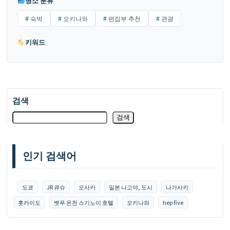
명소 분류
숙박
오키나와
편집부 추천
관광
키워드
검색
검색
인기 검색어
도쿄
JR 큐슈
오사카
일본 나고야, 도시
나가사키
홋카이도
벳푸 온천 스기노이 호텔
오키나와
hep five