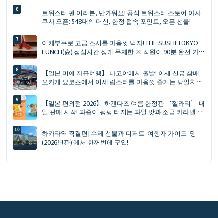
트위스터 팬 여러분, 반가워요! 공식 트위스터 스토어 아사
쿠사 오픈: 548대의 머신, 한정 접속 포인트, 오픈 선물!
이케부쿠로 고급 스시를 마음껏 먹자! THE SUSHI TOKYO
LUNCH(슌) 점심시간 성게 무제한 × 직원이 90분 완전 가이
드 개최!
【일본 미에 자유여행】 나고야에서 출발! 이세 신궁 참배,
오카게 요코초에서 이세 랍스터를 마음껏 즐기는 당일치기
여행
【일본 편의점 2026】 하겐다즈 여름 한정판 ‘젤라티’ 내
일 판매 시작! 과즙이 펑펑 터지는 과일 맛과 소금 카라멜 피
스타치오 맛 두 가지
하카타역 직결편] 수제 선물과 디저트: 여행자 가이드 '밍
(2026년판)'에서 한꺼번에 구입!