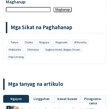
Maghanap
Maghanap
Mga Sikat na Paghahanap
Tokyo
Osaka
Nagoya
Nagasaki
JR Kyushu
Hokkaido
Okinawa
Suginoi Hotel, Beppu Onsen
Hep Limang
Mga tanyag na artikulo
Ngayon
Lingguhan
bawat buwan
Pinagsama-
sama