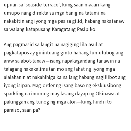
upuan sa 'seaside terrace', kung saan maaari kang
umupo nang direkta sa mga banig na tatami na
nakabitin ang iyong mga paa sa gilid, habang nakatanaw
sa walang katapusang Karagatang Pasipiko.
Ang pagmasid sa langit na nagiging lila-asul at
pagkatapos ay ginintuang ginto habang lumulubog ang
araw sa abot-tanaw—isang napakagandang tanawin na
talagang nakakalimutan mo ang lahat ng iyong mga
alalahanin at nakahihiga ka na lang habang naglilibot ang
iyong isipan. Mag-order ng isang baso ng eksklusibong
sparkling na inuming may lasang dayap ng Okinawa at
pakinggan ang tunog ng mga alon—kung hindi ito
paraiso, saan pa?