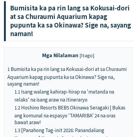
Bumisita ka pa rin lang sa Kokusai-dori
at sa Churaumi Aquarium kapag
pupunta ka sa Okinawa? Sige na, sayang
naman!
Mga Nilalaman
[
Itago
]
1
Bumisita ka pa rin lang sa Kokusai-dori at sa Churaumi
Aquarium kapag pupunta ka sa Okinawa? Sige na,
sayang naman!
1.1
Isang walang kahirap-hirap na 'matanda na
relaks' na isang araw na itineraryo
1.2
Hoshino Resorts BEB5 Okinawa Seragaki | Bukas
ang komunal na espasyo 'TAMARIBA' 24 na oras
bawat araw!
1.3
[Panahong Tag-init 2026: Panandaliang