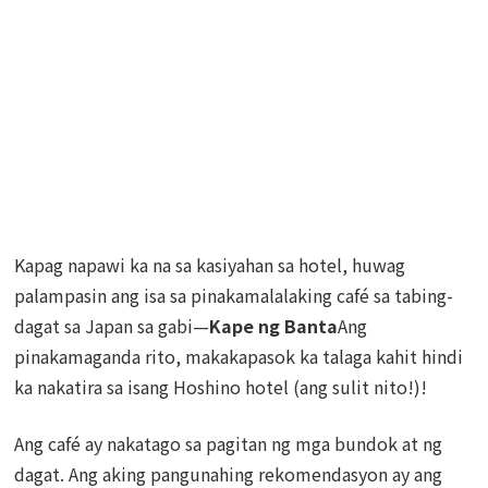
Kapag napawi ka na sa kasiyahan sa hotel, huwag
palampasin ang isa sa pinakamalalaking café sa tabing-
dagat sa Japan sa gabi—
Kape ng Banta
Ang
pinakamaganda rito, makakapasok ka talaga kahit hindi
ka nakatira sa isang Hoshino hotel (ang sulit nito!)!
Ang café ay nakatago sa pagitan ng mga bundok at ng
dagat. Ang aking pangunahing rekomendasyon ay ang