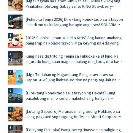
[Mga Pagkain na Dapat Subukan sa Fukuoka 2026] Ang
Pinakakumpletong Gabay sa Ito KING Strawberry
Dorayaki! Buong sariwang strawberry sa taglamig vs.
ang mousse ace na eksklusibo sa tag-init
[Fukuoka Tenjin 2026] Direktang konektado sa istasyon
– hindi mo na kailangang harapin ang araw! SOLARIA
PLAZA ╳ STAGE: Nangungunang 10 kailangang subukan
na mga pagkaing pinipila at listahan ng pamimili
[2026 Sushiro Japan × Hello Kitty] Ang kauna-unahang
pangarap na kolaborasyon! Mga keyring na edisyong
limitado, mga diskwento voucher na 5%, at isang
kumpletong gabay sa limang tematikong restawran
Kung nasa distrito ng Tenjin sa Fukuoka ka at hindi ka
sigurado kung saan magsisimulang maglibot, dito ka
dapat magsimula. Ang Pinal na Gabay sa Tenjin
Underground Shopping Arcade | Pagkain, pamimili, at
[Mga Tindahan ng Kagamitang Pang-araw-araw sa
mga souvenir nang sabay-sabay
Hapon 2026] Ang limited-edition na pang-tag-init na
'Gelati' ng Häagen-Dazs ay ibebenta bukas! Dalawang
lasa: Juicy Fruit at Salted Caramel Pistachio
[Direktang konektado sa Istasyon ng Hakata] Kung
pasalubong man o kendi, makukuha ng tunay na
eksperto sa paglalakbay ang lahat nang sabay-sabay sa
MING. Ang Pinakahuling Gabay sa MING (Edisyon 2026)
[Lutuing Sapporo] Maranasan ang buong Hokkaido sa
isang pagkain! Ang bagong buffet sa Abest Sapporo
Hotel: walang limitasyong pagkain ng alimango,
pagtikim ng ligaw na bluefin tuna, at GARAKU soup curry
[Edisyong Fukuoka] Isang peregrinasyon sa paligid ng