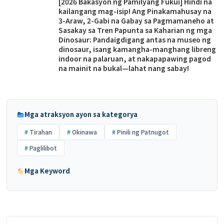
[2026 Bakasyon ng Pamilyang Fukui] Hindi na
kailangang mag-isip! Ang Pinakamahusay na
3-Araw, 2-Gabi na Gabay sa Pagmamaneho at
Sasakay sa Tren Papunta sa Kaharian ng mga
Dinosaur: Pandaigdigang antas na museo ng
dinosaur, isang kamangha-manghang libreng
indoor na palaruan, at nakapapawing pagod
na mainit na bukal—lahat nang sabay!
Mga atraksyon ayon sa kategorya
Tirahan
Okinawa
Pinili ng Patnugot
Paglilibot
Mga Keyword