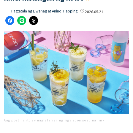
Pagtatala ng Liwanag at Anino: Haoping
2026.05.21
Ang post na ito ay naglalaman ng mga sponsored na link.