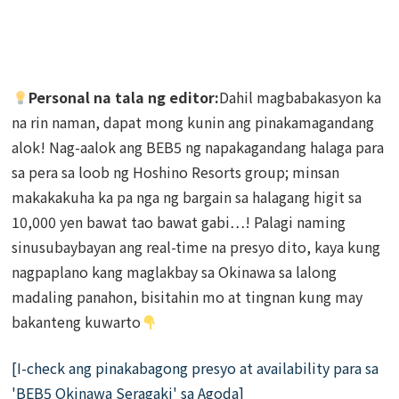
Personal na tala ng editor:
Dahil magbabakasyon ka
na rin naman, dapat mong kunin ang pinakamagandang
alok! Nag-aalok ang BEB5 ng napakagandang halaga para
sa pera sa loob ng Hoshino Resorts group; minsan
makakakuha ka pa nga ng bargain sa halagang higit sa
10,000 yen bawat tao bawat gabi…! Palagi naming
sinusubaybayan ang real-time na presyo dito, kaya kung
nagpaplano kang maglakbay sa Okinawa sa lalong
madaling panahon, bisitahin mo at tingnan kung may
bakanteng kuwarto
[I-check ang pinakabagong presyo at availability para sa
'BEB5 Okinawa Seragaki' sa Agoda]