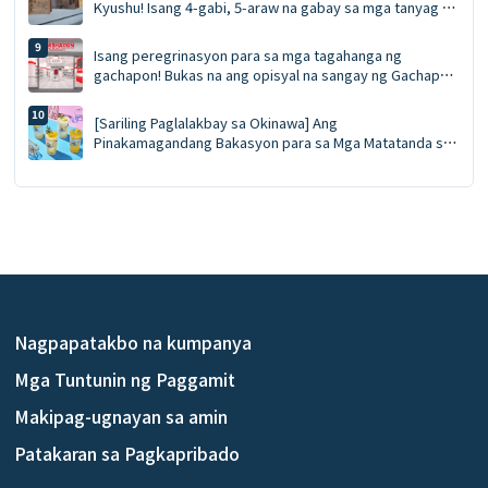
Kyushu! Isang 4-gabi, 5-araw na gabay sa mga tanyag na
lokasyon ng anime at manga! Isawsaw ang iyong sarili sa
mundo ng *Demon Slayer*!
Isang peregrinasyon para sa mga tagahanga ng
gachapon! Bukas na ang opisyal na sangay ng Gachapon
Shop sa Asakusa: 548 na makina, eksklusibong mga
spot para sa litrato, at mga regalong pambungad—lahat
[Sariling Paglalakbay sa Okinawa] Ang
sa isang lugar.
Pinakamagandang Bakasyon para sa Mga Matatanda sa
2026! Isang elegante at maginhawang bakasyon sa
dalawa sa pinaka-mahikal na destinasyon ng Hoshino
Resorts—hindi kailangan ng kotse ✨
Nagpapatakbo na kumpanya
Mga Tuntunin ng Paggamit
Makipag-ugnayan sa amin
Patakaran sa Pagkapribado