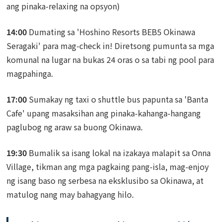
ang pinaka-relaxing na opsyon)
14:00
Dumating sa 'Hoshino Resorts BEB5 Okinawa
Seragaki' para mag-check in! Diretsong pumunta sa mga
komunal na lugar na bukas 24 oras o sa tabi ng pool para
magpahinga.
17:00
Sumakay ng taxi o shuttle bus papunta sa 'Banta
Cafe' upang masaksihan ang pinaka-kahanga-hangang
paglubog ng araw sa buong Okinawa.
19:30
Bumalik sa isang lokal na izakaya malapit sa Onna
Village, tikman ang mga pagkaing pang-isla, mag-enjoy
ng isang baso ng serbesa na eksklusibo sa Okinawa, at
matulog nang may bahagyang hilo.