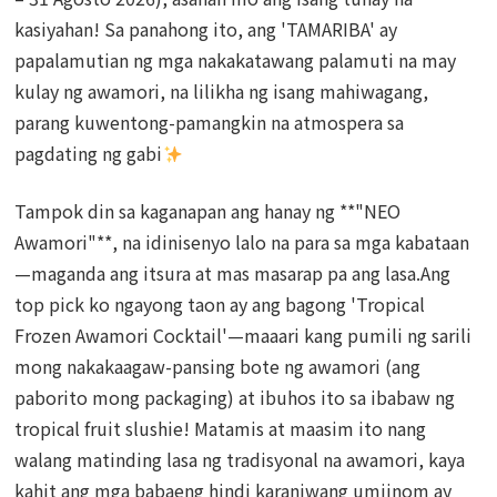
kasiyahan! Sa panahong ito, ang 'TAMARIBA' ay
papalamutian ng mga nakakatawang palamuti na may
kulay ng awamori, na lilikha ng isang mahiwagang,
parang kuwentong-pamangkin na atmospera sa
pagdating ng gabi
Tampok din sa kaganapan ang hanay ng **"NEO
Awamori"**, na idinisenyo lalo na para sa mga kabataan
—maganda ang itsura at mas masarap pa ang lasa.Ang
top pick ko ngayong taon ay ang bagong 'Tropical
Frozen Awamori Cocktail'—maaari kang pumili ng sarili
mong nakakaagaw-pansing bote ng awamori (ang
paborito mong packaging) at ibuhos ito sa ibabaw ng
tropical fruit slushie! Matamis at maasim ito nang
walang matinding lasa ng tradisyonal na awamori, kaya
kahit ang mga babaeng hindi karaniwang umiinom ay