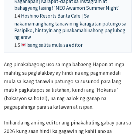
Kaganapan] Karapat-dapat sa Instagram at
bahagyang lasing! 'NEO Awamori Summer Night'
1.4
Hoshino Resorts Banta Cafe | Sa
nakamamanghang tanawin ng karagatan patungo sa
Pasipiko, hintayin ang pinakamahinahong paglubog
ng araw
1.5
Isang salita mula sa editor
Ang pinakabagong uso sa mga babaeng Hapon at mga
mahilig sa paglalakbay ay hindi na ang pagmamadali
mula sa isang tanawin patungo sa susunod para lang
matik pagkatapos sa listahan, kundi ang 'Hokansu'
(bakasyon sa hotel), na nag-aalok ng ganap na
pagpapahinga para sa katawan at isipan.
Inihanda ng aming editor ang pinakahuling gabay para sa
2026 kung saan hindi ka gagawin ng kahit ano sa