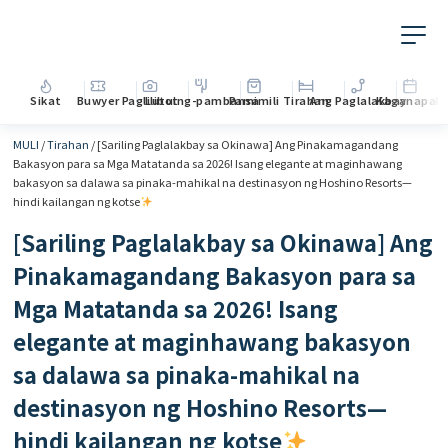
Sikat
Buwyer
Paglilibot
Lutuing-pambansa
Pamimili
Tirahan
Ang Paglalakbay
Kaganapan
M
MULI
/
Tirahan
/
[Sariling Paglalakbay sa Okinawa] Ang Pinakamagandang
Bakasyon para sa Mga Matatanda sa 2026! Isang elegante at maginhawang
bakasyon sa dalawa sa pinaka-mahikal na destinasyon ng Hoshino Resorts—
hindi kailangan ng kotse
[Sariling Paglalakbay sa Okinawa] Ang
Pinakamagandang Bakasyon para sa
Mga Matatanda sa 2026! Isang
elegante at maginhawang bakasyon
sa dalawa sa pinaka-mahikal na
destinasyon ng Hoshino Resorts—
hindi kailangan ng kotse