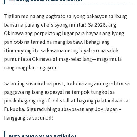
Tigilan mo na ang pagtrato sa iyong bakasyon sa ibang
bansa na parang ehersisyong militar! Sa 2026, ang
Okinawa ang perpektong lugar para hayaan ang iyong
panloob na tamad na mangibabaw. Ibahagi ang
itineraryong ito sa kasama mong biyahero na sabik
pumunta sa Okinawa at mag-relax lang—magsimula
nang magplano ngayon!
Sa aming susunod na post, todo na ang aming editor sa
paggawa ng isang espesyal na tampok tungkol sa
pinakabagong mga food stall at bagong palatandaan sa
Fukuoka. Siguraduhing subaybayan ang Joy Japan –
hanggang sa susunod!
Mga Kaugnay Na Artikulo!