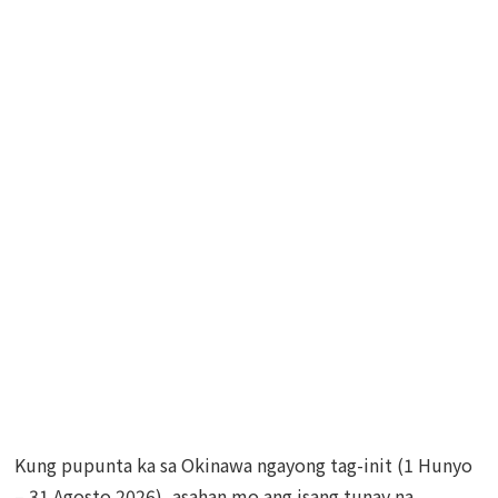
Kung pupunta ka sa Okinawa ngayong tag-init (1 Hunyo
– 31 Agosto 2026), asahan mo ang isang tunay na