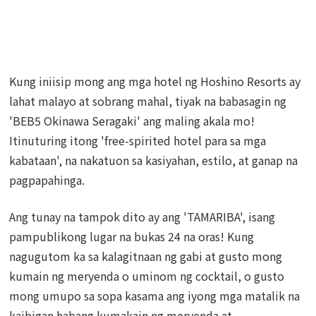
Kung iniisip mong ang mga hotel ng Hoshino Resorts ay
lahat malayo at sobrang mahal, tiyak na babasagin ng
'BEB5 Okinawa Seragaki' ang maling akala mo!
Itinuturing itong 'free-spirited hotel para sa mga
kabataan', na nakatuon sa kasiyahan, estilo, at ganap na
pagpapahinga.
Ang tunay na tampok dito ay ang 'TAMARIBA', isang
pampublikong lugar na bukas 24 na oras! Kung
nagugutom ka sa kalagitnaan ng gabi at gusto mong
kumain ng meryenda o uminom ng cocktail, o gusto
mong umupo sa sopa kasama ang iyong mga matalik na
kaibigan habang kumakain ng meryenda at