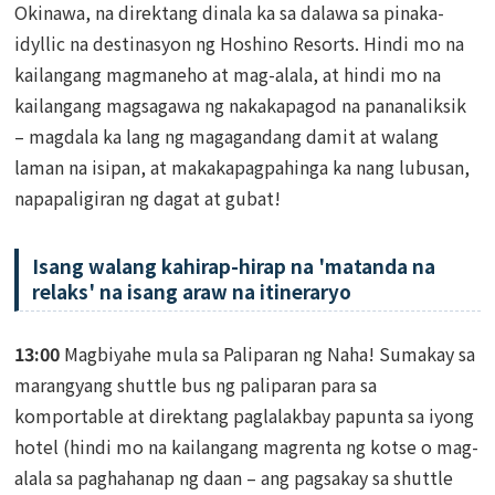
Okinawa, na direktang dinala ka sa dalawa sa pinaka-
idyllic na destinasyon ng Hoshino Resorts. Hindi mo na
kailangang magmaneho at mag-alala, at hindi mo na
kailangang magsagawa ng nakakapagod na pananaliksik
– magdala ka lang ng magagandang damit at walang
laman na isipan, at makakapagpahinga ka nang lubusan,
napapaligiran ng dagat at gubat!
Isang walang kahirap-hirap na 'matanda na
relaks' na isang araw na itineraryo
13:00
Magbiyahe mula sa Paliparan ng Naha! Sumakay sa
marangyang shuttle bus ng paliparan para sa
komportable at direktang paglalakbay papunta sa iyong
hotel (hindi mo na kailangang magrenta ng kotse o mag-
alala sa paghahanap ng daan – ang pagsakay sa shuttle