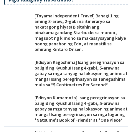
[Toyama Independent Travel] Bahagi 1 ng
aming 3-araw, 2-gabi na itineraryo sa
nakatagong hiyas! Bisitahin ang
pinakamagandang Starbucks sa mundo,
magsuot ng kimono sa makasaysayang kalye
noong panahon ng Edo, at manatili sa
bihirang Kintaro Onsen.
[Edisyon Kagoshima] Isang peregrinasyon sa
paligid ng Kyushu! Isang 4-gabi, 5-araw na
gabay sa mga tanyag na lokasyon ng anime at
manga! Isang peregrinasyon sa Tanegashima
mula sa *5 Centimetres Per Second*
[Edisyon Kumamoto] Isang peregrinasyon sa
paligid ng Kyushu! Isang 4-gabi, 5-araw na
gabay sa mga tanyag na lokasyon ng anime at
manga! Isang peregrinasyon sa mga lugar ng
*Natsume's Book of Friends* at *One Piece*