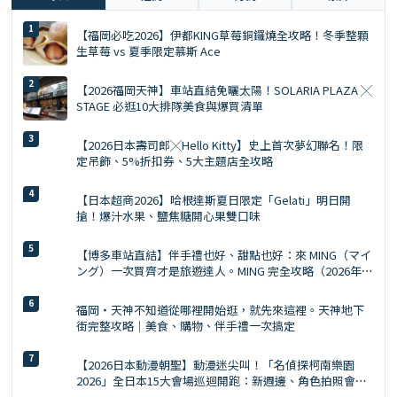
【福岡必吃2026】伊都KING草莓銅鑼燒全攻略！冬季整顆
生草莓 vs 夏季限定慕斯 Ace
【2026福岡天神】車站直結免曬太陽！SOLARIA PLAZA ╳
STAGE 必逛10大排隊美食與爆買清單
【2026日本壽司郎╳Hello Kitty】史上首次夢幻聯名！限
定吊飾、5%折扣券、5大主題店全攻略
【日本超商2026】哈根達斯夏日限定「Gelati」明日開
搶！爆汁水果、鹽焦糖開心果雙口味
【博多車站直結】伴手禮也好、甜點也好：來 MING（マイ
ング）一次買齊才是旅遊達人。MING 完全攻略（2026年
版）
福岡・天神不知道從哪裡開始逛，就先來這裡。天神地下
街完整攻略｜美食、購物、伴手禮一次搞定
【2026日本動漫朝聖】動漫迷尖叫！「名偵探柯南樂園
2026」全日本15大會場巡迴開跑：新週邊、角色拍照會、
交通預約懶人包