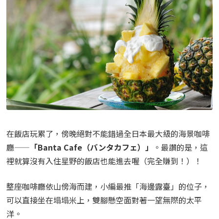
在飯店玩累了，傍晚絕對不能錯過全日本最大級的海景咖啡
廳——
「Banta Cafe（バンタカフェ）」
。最讚的是，這
裡就算沒有入住星野的飯店也能進去喔（完全賺到！）！
整座咖啡廳依山傍海而建，小編最推「海邊露臺」的位子，
可以直接坐在塌塌米上，雙腳懸空面對著一望無際的太平
洋。