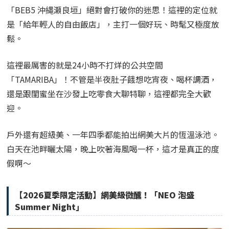
「BEB5 沖縄瀬良垣」絕對會打破你的迷思！這裡的定位就
是「給年輕人的自由飯店」，主打一個好玩、時髦又極度放
鬆。
這裡最厲害的就是24小時不打烊的公共空間
「TAMARIBA」！不管是半夜肚子餓想吃宵夜、喝杯調酒，
還是跟閨蜜坐在沙發上吃零食大聊特聊，這裡都完全大歡
迎。
戶外還有超級美、一年四季都能拍出網美大片的恆溫泳池。
白天在池畔曬太陽，晚上吹著海風喝一杯，這才是真正的度
假啊～
【2026夏季限定活動】網美級微醺！「NEO 泡盛
Summer Night」