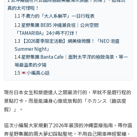
真的太可惜啦！
1.1
不費力的「大人系躺平」一日行程表
1.2
星野集團 BEB5 沖縄瀬良垣｜公共空間
「TAMARIBA」24小時不打烊！
1.3
【2026夏季限定活動】網美級微醺！「NEO 泡盛
Summer Night」
1.4
星野集團 Banta Cafe｜面對太平洋的極致海景，等一
場最溫柔的夕陽
1.5
小編真心話
現在日本女生和旅遊達人之間最流行的，早就不是趕行程的
景點打卡，而是能讓身心徹底放鬆的「ホカンス（飯店度
假）」。
這次小編幫大家規劃了2026年最頂的沖繩耍廢指南，帶你直
奔星野集團的兩大夢幻踩點聖地。不用自己開車神經緊繃、