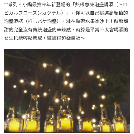
**系列。小編最推今年新登場的「熱帶急凍泡盛調酒（トロ
ピカルフローズンカクテル）」，你可以自己挑選高顏值的
泡盛酒瓶（推しパケ泡盛），淋在熱帶水果冰沙上！酸酸甜
甜的完全沒有傳統泡盛的辛辣感，就算是平常不太會喝酒的
女生也能輕鬆駕馭，微醺得超級幸福～