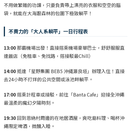
不用做繁雜的功課，只要負責帶上漂亮的衣服和空空的腦
袋，就能在大海跟森林的包圍下極致躺平！
不費力的「大人系躺平」一日行程表
13:00
那霸機場出發！直接搭乘機場豪華巴士，舒舒服服直
達飯店（免租車、免找路，搭接駁最Chill）
14:00
抵達「星野集團 BEB5 沖縄瀬良垣」辦理入住！直接
去24小時不打烊的公共空間或泳池畔躺平。
17:00
搭乘計程車或接駁，前往「Banta Cafe」迎接全沖繩
最溫柔的魔幻夕陽時刻。
19:30
回到恩納村周邊的在地居酒屋，爽吃島料理、喝杯沖
繩限定啤酒，微醺入睡。