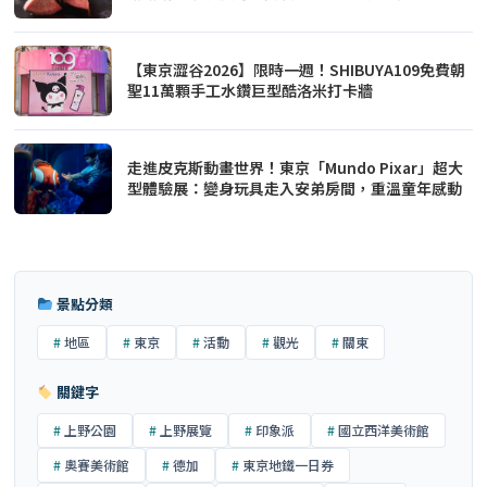
【東京澀谷2026】限時一週！SHIBUYA109免費朝
聖11萬顆手工水鑽巨型酷洛米打卡牆
走進皮克斯動畫世界！東京「Mundo Pixar」超大
型體驗展：變身玩具走入安弟房間，重溫童年感動
景點分類
地區
東京
活動
觀光
關東
關鍵字
上野公園
上野展覽
印象派
國立西洋美術館
奧賽美術館
德加
東京地鐵一日券