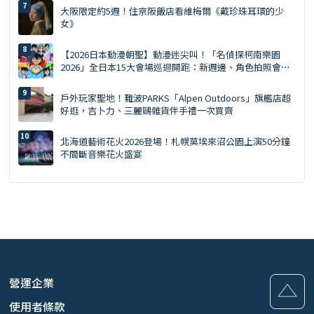
大阪限定約5週！住京阪飯店看維梅爾《戴珍珠耳環的少
女》
【2026日本動漫朝聖】動漫迷尖叫！「名偵探柯南樂園
2026」全日本15大會場巡迴開跑：新週邊、角色拍照會、
交通預約懶人包
戶外玩家聖地！難波PARKS「Alpen Outdoors」旗艦店超
好逛，吉卜力、三麗鷗雜貨伴手禮一次買齊
北海道藝術花火2026登場！札幌莫埃來沼公園上演50分鐘
不間斷音樂花火盛宴
營運企業
使用者條款