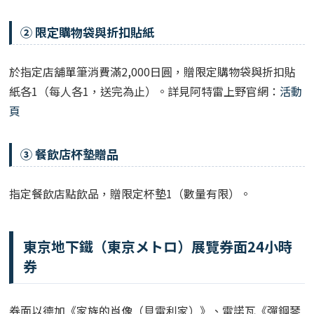
② 限定購物袋與折扣貼紙
於指定店舖單筆消費滿2,000日圓，贈限定購物袋與折扣貼
紙各1（每人各1，送完為止）。詳見阿特雷上野官網：
活動
頁
③ 餐飲店杯墊贈品
指定餐飲店點飲品，贈限定杯墊1（數量有限）。
東京地下鐵（東京メトロ）展覽券面24小時
券
券面以德加《家族的肖像（貝雷利家）》、雷諾瓦《彈鋼琴