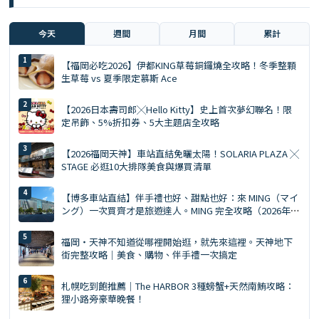
今天
週間
月間
累計
【福岡必吃2026】伊都KING草莓銅鑼燒全攻略！冬季整顆
生草莓 vs 夏季限定慕斯 Ace
【2026日本壽司郎╳Hello Kitty】史上首次夢幻聯名！限
定吊飾、5%折扣券、5大主題店全攻略
【2026福岡天神】車站直結免曬太陽！SOLARIA PLAZA ╳
STAGE 必逛10大排隊美食與爆買清單
【博多車站直結】伴手禮也好、甜點也好：來 MING（マイ
ング）一次買齊才是旅遊達人。MING 完全攻略（2026年
版）
福岡・天神不知道從哪裡開始逛，就先來這裡。天神地下
街完整攻略｜美食、購物、伴手禮一次搞定
札幌吃到飽推薦｜The HARBOR 3種螃蟹+天然南鮪攻略：
狸小路旁豪華晚餐！