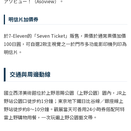
アソビュー！（Asoview）。
明信片加價券
於7-Eleven的「Seven Ticket」販售，票價於通常票價加價
100日圓，可自選2款主視覺之一於門市多功能影印機列印為
明信片。
交通與周邊動線
國立西洋美術館位於上野恩賜公園（上野公園）園內，JR上
野站公園口徒步約1分鐘；東京地下鐵日比谷線／銀座線上
野站徒步約8～10分鐘。觀展當天可善用24小時券搭配阿特
雷上野購物用餐，一次玩遍上野公園藝文帶。