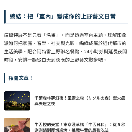
總結：把「室內」變成你的上野藝文日常
這檔特展不是只看「名畫」，而是透過室內主題，理解印象
派如何把家庭、音樂、社交與光影，編織成屬於近代都市的
生活美學。配合阿特雷上野聯名餐點、24小時券與延長夜間
時段，安排一趟從白天到夜晚的上野藝文散步吧。
相關文章！
千葉森林夢幻夜！里索之森（リソルの森）螢火蟲
與天燈之夜
牛舌控的天堂！東京淺草橋「牛舌日和」：從 5 秒
涮涮鍋到厚切炭烤，挑戰牛舌的最強吃法