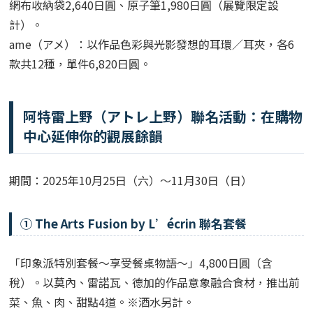
網布收納袋2,640日圓、原子筆1,980日圓（展覽限定設
計）。
ame（アメ）：以作品色彩與光影發想的耳環／耳夾，各6
款共12種，單件6,820日圓。
阿特雷上野（アトレ上野）聯名活動：在購物
中心延伸你的觀展餘韻
期間：2025年10月25日（六）～11月30日（日）
① The Arts Fusion by L’écrin 聯名套餐
「印象派特別套餐～享受餐桌物語～」4,800日圓（含
稅）。以莫內、雷諾瓦、德加的作品意象融合食材，推出前
菜、魚、肉、甜點4道。※酒水另計。