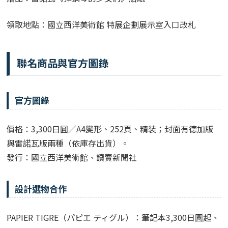
領取地點：國立西洋美術館 特展企劃展示室入口改札
聯名商品與官方圖錄
官方圖錄
價格：3,300日圓／A4變形、252頁、精裝；封面有德加版
與雷諾瓦版兩種（依庫存出貨）。
發行：國立西洋美術館、讀賣新聞社
設計選物合作
PAPIER TIGRE（パピエ ティグル）：筆記本3,300日圓起、