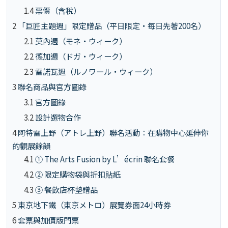
1.4
票價（含稅）
2
「巨匠主題週」限定贈品（平日限定・每日先著200名）
2.1
莫內週（モネ・ウィーク）
2.2
德加週（ドガ・ウィーク）
2.3
雷諾瓦週（ルノワール・ウィーク）
3
聯名商品與官方圖錄
3.1
官方圖錄
3.2
設計選物合作
4
阿特雷上野（アトレ上野）聯名活動：在購物中心延伸你
的觀展餘韻
4.1
① The Arts Fusion by L’écrin 聯名套餐
4.2
② 限定購物袋與折扣貼紙
4.3
③ 餐飲店杯墊贈品
5
東京地下鐵（東京メトロ）展覽券面24小時券
6
套票與加價版門票