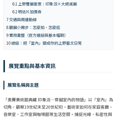
6.1
上野雙展套票：印象派×大絕滅展
6.2
明信片加價券
7
交通與周邊動線
8
觀展小撇步：怎麼拍、怎麼逛
9
實用彙整（官方連結與基本檔期）
10
總結：把「室內」變成你的上野藝文日常
展覽重點與基本資訊
展覽名稱與主題
「奧賽美術館典藏 印象派—穿越室內的物語」以「室內」為
切角，觀察19世紀末至20世紀初，藝術家如何在家庭客廳、
音樂室、工作室與咖啡館等生活空間，捕捉光線、私密性與