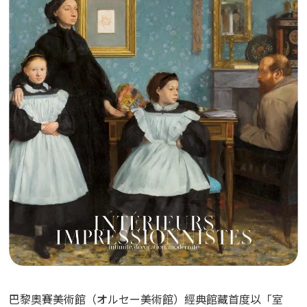
巴黎奧賽美術館（オルセー美術館）經典館藏首度以「室