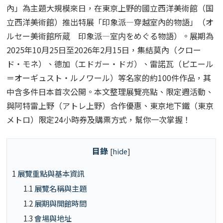
內」為主題大規模來日，在東京上野的國立西洋美術館（国
立西洋美術館）推出特展「印象派—穿越室內的物語」（オ
ルセー美術館所蔵 印象派―室内をめぐる物語）。展期為
2025年10月25日至2026年2月15日，集結莫內（クロー
ド・モネ）、德加（エドガー・ドガ）、雷諾瓦（ピエール
＝オーギュスト・ルノワール）等名家的約100件作品，其
中含多件日本首次公開。本文整理展覽亮點、限定週活動、
與阿特雷上野（アトレ上野）合作優惠、東京地下鐵（東京
メトロ）限定24小時券及購票方式，幫你一次掌握！
目錄
[
hide
]
1
展覽重點與基本資訊
1.1
展覽名稱與主題
1.2
展期與開館時間
1.3
會場與地址