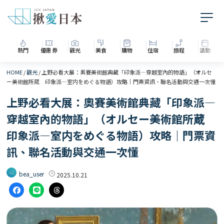
熱門
優惠券
觀光
美食
購物
住宿
旅程
活動
HOME
/
觀光
/
上野必看大展：奧賽美術館典藏「印象派—穿越室內的物語」（オルセ
ー美術館所蔵 印象派―室内をめぐる物語）攻略｜門票資訊、聯名活動與交通一次懂
上野必看大展：奧賽美術館典藏「印象派—
穿越室內的物語」（オルセー美術館所蔵
印象派―室内をめぐる物語）攻略｜門票資
訊、聯名活動與交通一次懂
bea_user
2025.10.21