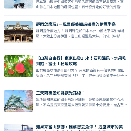
溫泉
日本富山縣在中國遊客中的知名度可能還不是那麼高，富
山縣在日本地圖的哪個位置，有什麼好吃的好玩的好看
的，應該很少 […]
靜岡怎麼玩?－風景優美如詩如畫的伊豆半島
靜岡是什麼地方？ 靜岡縣位於日本本州中部太平洋沿岸地
區，大致上分為伊豆、富士山週邊及大井川流域（中部·
西部）地 […]
【山梨自由行】東京出發1.5h！石和溫泉、水果吃
到飽、富士山秘境攻略
山梨縣笛吹市是什麼地方？ 東京的西邊有一個地方叫做山
梨縣。名字裡雖然有個「梨」字，但是山梨縣並不是梨子
的產地。 […]
三天兩夜愛知縣觀光路線！
眾所周知日本的國土形狀很細長，愛知縣就位於其中心地
區，不論是從東京還是大阪到愛知縣都十分便捷。從古至
今這裡便是 […]
如果來富山旅游，推薦您去魚津！ 這座城市的美