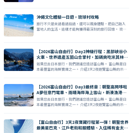
沖繩文化體驗一日遊，琉球村攻略
旅行不只是來過看過拍過，還可以親身體驗，把自己融入
當地人的生活。這樣才能夠獲得最深刻的旅行回憶。 琉球
村是什麼 […]
【2026富山自由行】Day2神級行程：黑部峽谷小
火車、世界遺產五箇山合掌村，加碼爽吃米其林冰
見牛！
如果您去日本旅行，我們建議您造訪富山縣。 富山縣是日
本最豐富的海鮮寶庫之一。 介紹3天2夜遊覽富山縣的示範
行程 […]
【2026富山自由行】Day3最終章：朝聖高岡哆啦
A夢任意門電車、雨晴海岸海上雪山，新湊漁港大
啖高CP值壽司！
如果您去日本旅行，我們建議您造訪富山縣。 富山縣是日
本最豐富的海鮮寶庫之一。 介紹3天2夜遊覽富山縣的示範
行程 […]
【富山自由行】3天2夜寶藏行程第一彈！朝聖世界
最美星巴克、江戶老街和服體驗、入住稀有金太郎