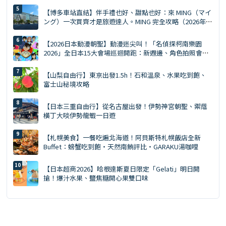
【博多車站直結】伴手禮也好、甜點也好：來 MING（マイ
ング）一次買齊才是旅遊達人。MING 完全攻略（2026年
版）
【2026日本動漫朝聖】動漫迷尖叫！「名偵探柯南樂園
2026」全日本15大會場巡迴開跑：新週邊、角色拍照會、
交通預約懶人包
【山梨自由行】東京出發1.5h！石和溫泉、水果吃到飽、
富士山秘境攻略
【日本三重自由行】從名古屋出發！伊勢神宮朝聖、禦蔭
橫丁大啖伊勢龍蝦一日遊
【札幌美食】一餐吃遍北海道！阿貝斯特札幌飯店全新
Buffet：螃蟹吃到飽・天然南鮪評比・GARAKU湯咖哩
【日本超商2026】哈根達斯夏日限定「Gelati」明日開
搶！爆汁水果、鹽焦糖開心果雙口味