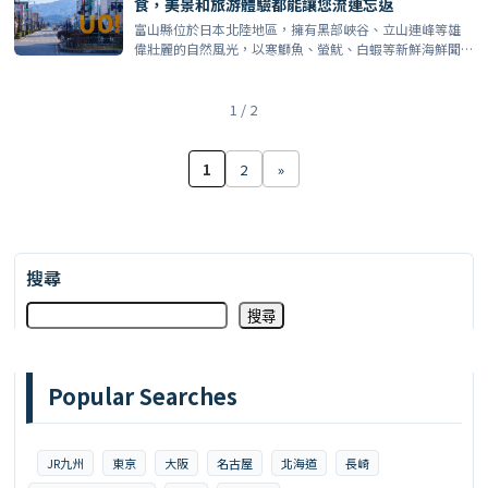
食，美景和旅游體驗都能讓您流連忘返
富山縣位於日本北陸地區，擁有黑部峽谷、立山連峰等雄
偉壯麗的自然風光，以寒鰤魚、螢魷、白蝦等新鮮海鮮聞
名。可以從 […]
1 / 2
1
2
»
搜尋
搜尋
Popular Searches
JR九州
東京
大阪
名古屋
北海道
長崎