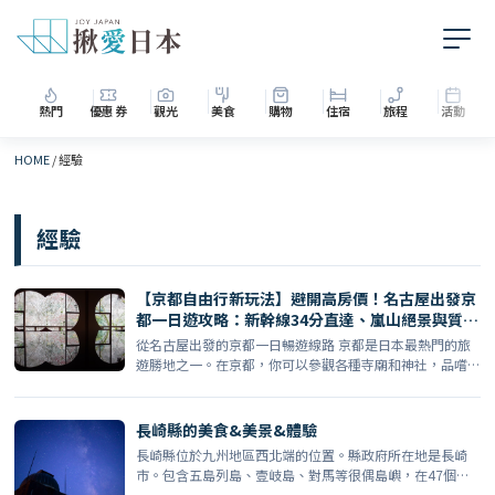
熱門
優惠券
觀光
美食
購物
住宿
旅程
活動
HOME
/
經驗
經驗
【京都自由行新玩法】避開高房價！名古屋出發京
都一日遊攻略：新幹線34分直達、嵐山絕景與質感
住宿全收錄
從名古屋出發的京都一日暢遊線路 京都是日本最熱門的旅
遊勝地之一。在京都，你可以參觀各種寺廟和神社，品嚐
日本料理 […]
長崎縣的美食&美景&體驗
長崎縣位於九州地區西北端的位置。縣政府所在地是長崎
市。包含五島列島、壹岐島、對馬等很偶島嶼，在47個都
道府縣中 […]