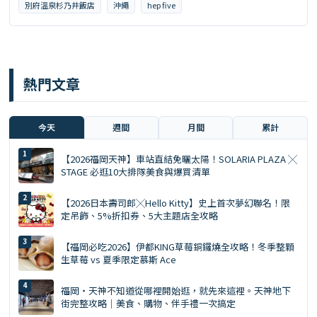
別府溫泉杉乃井飯店
沖繩
hep five
熱門文章
今天
週間
月間
累計
【2026福岡天神】車站直結免曬太陽！SOLARIA PLAZA ╳
STAGE 必逛10大排隊美食與爆買清單
【2026日本壽司郎╳Hello Kitty】史上首次夢幻聯名！限
定吊飾、5%折扣券、5大主題店全攻略
【福岡必吃2026】伊都KING草莓銅鑼燒全攻略！冬季整顆
生草莓 vs 夏季限定慕斯 Ace
福岡・天神不知道從哪裡開始逛，就先來這裡。天神地下
街完整攻略｜美食、購物、伴手禮一次搞定