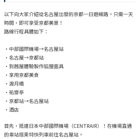
以下向大家介紹從名古屋出發的京都一日遊線路。
只需一天
時間，即可享受京都美景！
路線行程具體如下：
・中部國際機場→名古屋站
・名古屋→京都站
・到茜屋體驗製作狐狸面具
・享用京都美食
・渡月橋
・祐齋亭
・京都站→名古屋站
・酒店
首先，抵達日本中部國際機場
（CENTRAIR）！
在機場直通
的車站搭乘特快列車前往名古屋站。