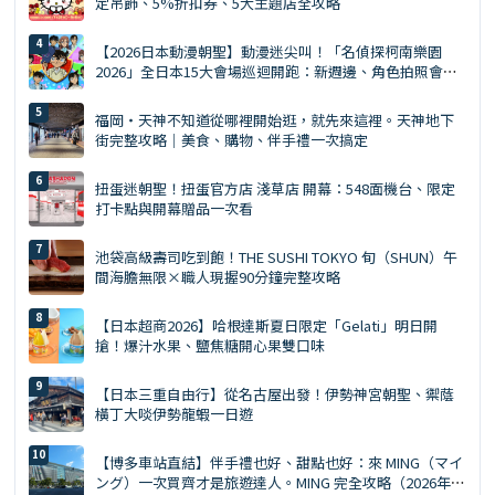
定吊飾、5%折扣券、5大主題店全攻略
【2026日本動漫朝聖】動漫迷尖叫！「名偵探柯南樂園
2026」全日本15大會場巡迴開跑：新週邊、角色拍照會、
交通預約懶人包
福岡・天神不知道從哪裡開始逛，就先來這裡。天神地下
街完整攻略｜美食、購物、伴手禮一次搞定
扭蛋迷朝聖！扭蛋官方店 淺草店 開幕：548面機台、限定
打卡點與開幕贈品一次看
池袋高級壽司吃到飽！THE SUSHI TOKYO 旬（SHUN）午
間海膽無限×職人現握90分鐘完整攻略
【日本超商2026】哈根達斯夏日限定「Gelati」明日開
搶！爆汁水果、鹽焦糖開心果雙口味
【日本三重自由行】從名古屋出發！伊勢神宮朝聖、禦蔭
橫丁大啖伊勢龍蝦一日遊
【博多車站直結】伴手禮也好、甜點也好：來 MING（マイ
ング）一次買齊才是旅遊達人。MING 完全攻略（2026年