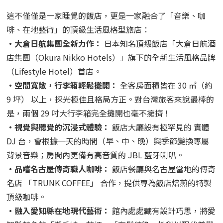
這不僅僅是一家睡覺的飯店，更是一家融合了「音樂、咖
啡、在地藝術」的頂級生活風格型旅店：
・大倉日航集團全新力作：
日本知名頂級飯店「大倉日航酒
店集團（Okura Nikko Hotels）」旗下的全新生活風格品牌
（Lifestyle Hotel）首店。
・空間寬敞，行李箱輕鬆攤開：
全客房面積皆在 30 ㎡（約
9 坪） 以上，採光極佳且格局方正。對台灣旅客來說最棒的
是，兩個 29 吋大行李箱完全攤開也毫不擁擠！
・視覺與聽覺的沉浸式體驗：
飯店大廳設有極罕見的 實體
DJ 台，會根據一天的時間（早、中、晚）與季節變換專屬
背景音樂；房間內更備有高音質的 JBL 藍牙喇叭。
・品嚐名古屋傳奇職人咖啡：
飯店餐廳與名古屋當地的傳奇
名店 「TRUNK COFFEE」 合作，提供專為飯店焙煎的特製
頂級咖啡。
・融入愛知縣在地現代藝術：
館內處處藏有設計巧思，將愛