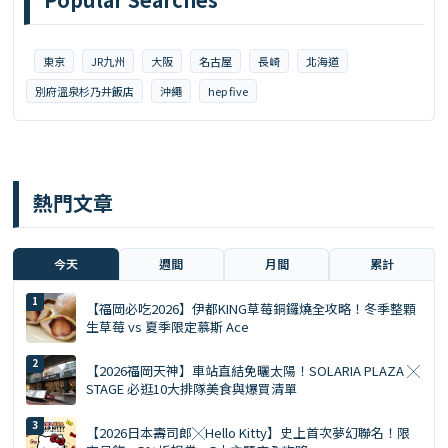
東京
JR九州
大阪
名古屋
長崎
北海道
別府溫泉杉乃井飯店
沖繩
hep five
熱門文章
今天
週間
月間
累計
【福岡必吃2026】伊都KING草莓銅鑼燒全攻略！冬季整顆
生草莓 vs 夏季限定慕斯 Ace
【2026福岡天神】車站直結免曬太陽！SOLARIA PLAZA ╳
STAGE 必逛10大排隊美食與爆買清單
【2026日本壽司郎╳Hello Kitty】史上首次夢幻聯名！限