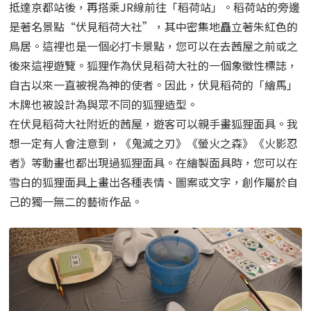
抵達京都站後，再搭乘JR線前往「稻荷站」。
稻荷站的旁邊
是著名景點“伏見稻荷大社”，其中密集地矗立著朱紅色的
鳥居。
這裡也是一個必打卡景點，您可以在去茜屋之前或之
後來這裡遊覽。
狐狸作為伏見稻荷大社的一個象徵性標誌，
自古以來一直被視為神的使者。
因此，伏見稻荷的「繪馬」
木牌也被設計為與眾不同的狐狸造型。
在伏見稻荷大社附近的茜屋，遊客可以親手畫狐狸面具。
我
想一定有人會注意到，《鬼滅之刃》《螢火之森》《火影忍
者》等動畫也都出現過狐狸面具。
在繪製面具時，您可以在
雪白的狐狸面具上畫出各種表情、圖案或文字，創作屬於自
己的獨一無二的藝術作品。