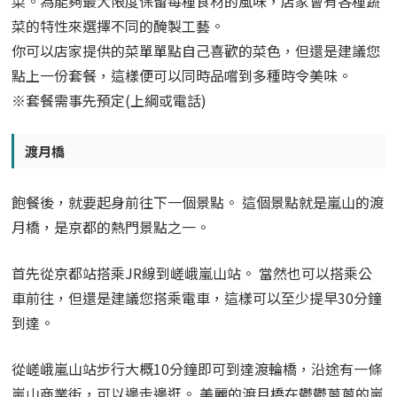
菜。
為能夠最大限度保留每種食材的風味，店家會有各種蔬
菜的特性來選擇不同的醃製工藝。
你可以店家提供的菜單單點自己喜歡的菜色，但還是建議您
點上一份套餐，這樣便可以同時品嚐到多種時令美味。
※套餐需事先預定(上綱或電話)
渡月橋
飽餐後，就要起身前往下一個景點。 這個景點就是嵐山的渡
月橋，是京都的熱門景點之一。
首先從京都站搭乘JR線到嵯峨嵐山站。 當然也可以搭乘公
車前往，但還是建議您搭乘電車，這樣可以至少提早30分鐘
到達。
從嵯峨嵐山站步行大概10分鐘即可到達渡輪橋，沿途有一條
嵐山商業街，可以邊走邊逛。 美麗的渡月橋在鬱鬱蔥蔥的嵐