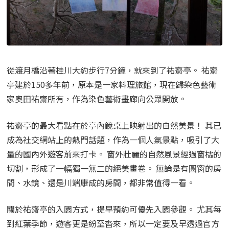
從渡月橋沿著桂川大約步行7分鐘，就來到了祐齋亭。 祐齋
亭建於150多年前，原本是一家料理旅館，現在歸染色藝術
家奧田祐齋所有，作為染色藝術畫廊向公眾開放。
祐齋亭的最大看點在於亭內鏡桌上映射出的自然美景！ 其已
成為社交網站上的熱門話題，作為一個人氣景點，吸引了大
量的國內外遊客前來打卡。 窗外壯麗的自然風景經過窗櫺的
切割，形成了一幅獨一無二的絕美畫卷。 無論是有圓窗的房
間、水鏡、還是川端康成的房間，都非常值得一看。
關於祐齋亭的入園方式，提早預約可優先入園參觀。 尤其每
到紅葉季節，遊客更是紛至沓來，所以一定要及早透過官方