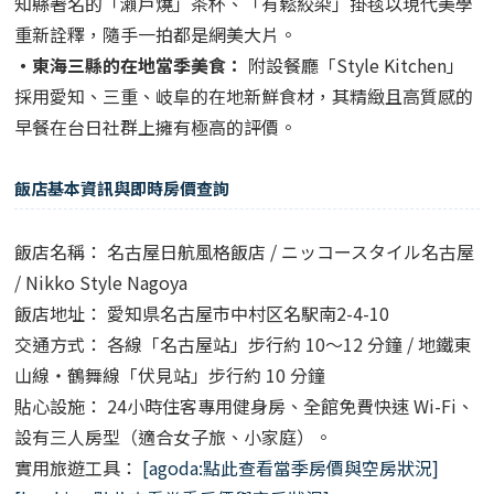
知縣著名的「瀨戶燒」茶杯、「有鬆絞染」掛毯以現代美學
重新詮釋，隨手一拍都是網美大片。
・東海三縣的在地當季美食：
附設餐廳「Style Kitchen」
採用愛知、三重、岐阜的在地新鮮食材，其精緻且高質感的
早餐在台日社群上擁有極高的評價。
飯店基本資訊與即時房價查詢
飯店名稱： 名古屋日航風格飯店 / ニッコースタイル名古屋
/ Nikko Style Nagoya
飯店地址： 愛知県名古屋市中村区名駅南2-4-10
交通方式： 各線「名古屋站」步行約 10〜12 分鐘 / 地鐵東
山線・鶴舞線「伏見站」步行約 10 分鐘
貼心設施： 24小時住客專用健身房、全館免費快速 Wi-Fi、
設有三人房型（適合女子旅、小家庭）。
實用旅遊工具：
[agoda:點此查看當季房價與空房狀況]