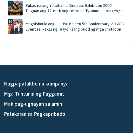
bagong merchandise, photo session kasama ang mga
Bukas na ang Yokohama Dinosaur Exhibition 2026!
karakter, at isang praktikal na gabay sa pag-book ng
Tingnan ang 12-metrong robot na Tyrannosaurus rex,
transportasyon ✨
ang temang 'Dinosaur Dining Table', at ang mga
limitadong edisyong produkto ng Ki-Yo-Ken nang
Magsisimula ang Jujutsu Kaisen 5th Anniversary × GiGO
sabay-sabay.
Event sa ika-31 ng Hulyo! Isang buod ng mga limitadong
edisyong premyo, mga pagkaing may temang Jujutsu
Kaisen, mga inumin, at ang pop-up shop.
Nagpapatakbo na kumpanya
Mga Tuntunin ng Paggamit
Makipag-ugnayan sa amin
Patakaran sa Pagkapribado