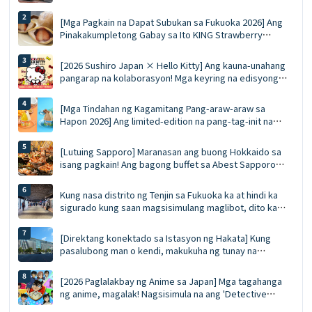
PLAZA ╳ STAGE: Nangungunang 10 kailangang subukan
na mga pagkaing pinipila at listahan ng pamimili
[Mga Pagkain na Dapat Subukan sa Fukuoka 2026] Ang
Pinakakumpletong Gabay sa Ito KING Strawberry
Dorayaki! Buong sariwang strawberry sa taglamig vs.
ang mousse ace na eksklusibo sa tag-init
[2026 Sushiro Japan × Hello Kitty] Ang kauna-unahang
pangarap na kolaborasyon! Mga keyring na edisyong
limitado, mga diskwento voucher na 5%, at isang
kumpletong gabay sa limang tematikong restawran
[Mga Tindahan ng Kagamitang Pang-araw-araw sa
Hapon 2026] Ang limited-edition na pang-tag-init na
'Gelati' ng Häagen-Dazs ay ibebenta bukas! Dalawang
lasa: Juicy Fruit at Salted Caramel Pistachio
[Lutuing Sapporo] Maranasan ang buong Hokkaido sa
isang pagkain! Ang bagong buffet sa Abest Sapporo
Hotel: walang limitasyong pagkain ng alimango,
pagtikim ng ligaw na bluefin tuna, at GARAKU soup curry
Kung nasa distrito ng Tenjin sa Fukuoka ka at hindi ka
sigurado kung saan magsisimulang maglibot, dito ka
dapat magsimula. Ang Pinal na Gabay sa Tenjin
Underground Shopping Arcade | Pagkain, pamimili, at
[Direktang konektado sa Istasyon ng Hakata] Kung
mga souvenir nang sabay-sabay
pasalubong man o kendi, makukuha ng tunay na
eksperto sa paglalakbay ang lahat nang sabay-sabay sa
MING. Ang Pinakahuling Gabay sa MING (Edisyon 2026)
[2026 Paglalakbay ng Anime sa Japan] Mga tagahanga
ng anime, magalak! Nagsisimula na ang 'Detective
Conan Land 2026' sa 15 lokasyon sa buong bansa: