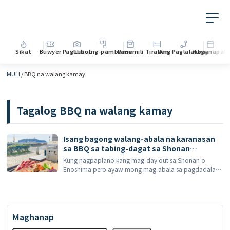
Sikat
Buwyer
Paglilibot
Lutuing-pambansa
Pamimili
Tirahan
Ang Paglalakbay
Kaganapan
M
MULI
/
BBQ na walang kamay
Tagalog
BBQ na walang kamay
Isang bagong walang-abala na karanasan
sa BBQ sa tabing-dagat sa Shonan
Enoshima: pumili mula sa tatlong lokasyon
Kung nagpaplano kang mag-day out sa Shonan o
na may nakamamanghang tanawin; ang
Enoshima pero ayaw mong mag-abala sa pagdadala
aming tanyag na beef diaphragm steak ay
ng sarili mong uling, pagkain, at kagamitan, kung
nagkakaroon ng bagong pag-upgrade
gayon ang bagong inayos na He […]
simula Abril 24.
Maghanap