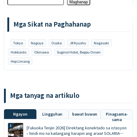
Maghanap
Mga Sikat na Paghahanap
Tokyo
Nagoya
Osaka
JR Kyushu
Nagasaki
Hokkaido
Okinawa
Suginoi Hotel, Beppu Onsen
Hep Limang
Mga tanyag na artikulo
Ngayon
Lingguhan
bawat buwan
Pinagsama-
sama
[Fukuoka Tenjin 2026] Direktang konektado sa istasyon
– hindi mo na kailangang harapin ang araw! SOLARIA