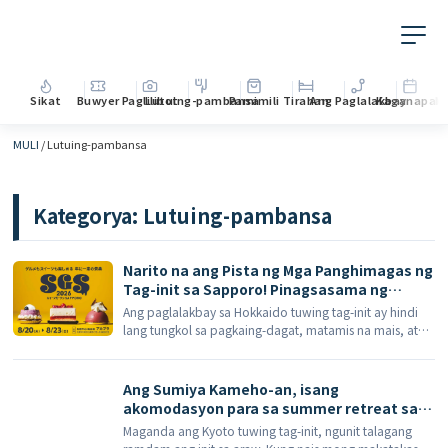
Sikat
Buwyer
Paglilibot
Lutuing-pambansa
Pamimili
Tirahan
Ang Paglalakbay
Kaganapan
M
MULI
/
Lutuing-pambansa
Kategorya:
Lutuing-pambansa
Narito na ang Pista ng Mga Panghimagas ng
Tag-init sa Sapporo! Pinagsasama ng
Sweets Garden SAPPORO 2026 ang rekord
Ang paglalakbay sa Hokkaido tuwing tag-init ay hindi
na 50 kolaborasyong keyk.
lang tungkol sa pagkaing-dagat, matamis na mais, at
soft-serve na sorbetes; para sa mga mahilig sa
matatamis, mayroon ding isang kaganapan na sulit
idagdag sa iyong itineraryo sa Sapporo. Sweets Garden
Ang Sumiya Kameho-an, isang
[…]
akomodasyon para sa summer retreat sa
Yunohana Onsen ng Kyoto, ay nag-aalok ng
Maganda ang Kyoto tuwing tag-init, ngunit talagang
meryenda pagkatapos ng paliligo, lutuing