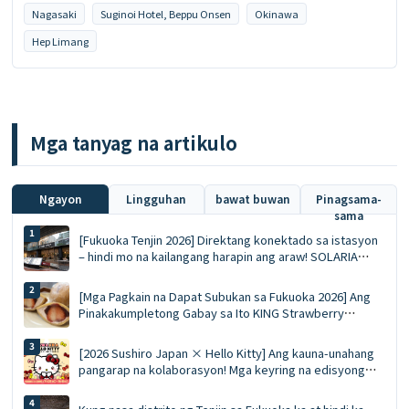
Nagasaki
Suginoi Hotel, Beppu Onsen
Okinawa
Hep Limang
Mga tanyag na artikulo
Ngayon
Lingguhan
bawat buwan
Pinagsama-
sama
[Fukuoka Tenjin 2026] Direktang konektado sa istasyon
– hindi mo na kailangang harapin ang araw! SOLARIA
PLAZA ╳ STAGE: Nangungunang 10 kailangang subukan
na mga pagkaing pinipila at listahan ng pamimili
[Mga Pagkain na Dapat Subukan sa Fukuoka 2026] Ang
Pinakakumpletong Gabay sa Ito KING Strawberry
Dorayaki! Buong sariwang strawberry sa taglamig vs.
ang mousse ace na eksklusibo sa tag-init
[2026 Sushiro Japan × Hello Kitty] Ang kauna-unahang
pangarap na kolaborasyon! Mga keyring na edisyong
limitado, mga diskwento voucher na 5%, at isang
kumpletong gabay sa limang tematikong restawran