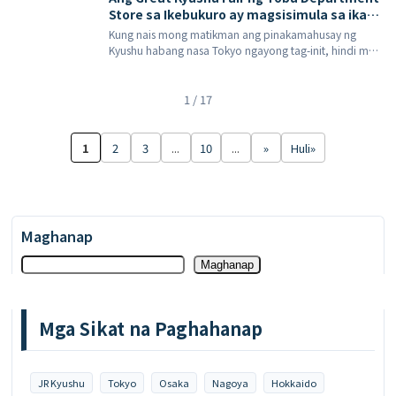
'pakiramdam ng bakasyon'? 18 Hulyo 2026 […]
Store sa Ikebukuro ay magsisimula sa ika-
29 ng Hulyo! Masiyahan sa pinakamahusay
Kung nais mong matikman ang pinakamahusay ng
ng Kyushu sa pamamagitan ng mga
Kyushu habang nasa Tokyo ngayong tag-init, hindi mo
branded beef bento box, nakakapreskong
kailangang magpareserba ng flight kaagad. Gaganapin
panghimagas, at mga espesyalidad na
ng Ikebukuro Main Store ng Tobu Department Store ang
mentaiko nang sabay-sabay.
isang kaganapan sa ika-8 palapag mula 29 Hulyo
1 / 17
hanggang 4 Agosto 2026 […]
1
2
3
...
10
...
»
Huli»
Maghanap
Maghanap
Mga Sikat na Paghahanap
JR Kyushu
Tokyo
Osaka
Nagoya
Hokkaido