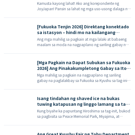
sa pagpares, ay nag-aalok ng kanilang
Kamusta kayong lahat! Ako ang korepondente ng
pangarap na Torii-gate ice-cream na bula-
JoyJapan! Pansin sa lahat ng mga uso-usong dalaga na
bulang inumin, na may limang pagpipiliang
nagpaplano ng paglalakbay sa Tokyo Skytree—narito
kulay.
na ang tag-init sa Tokyo, […]
[Fukuoka Tenjin 2026] Direktang konektado
sa istasyon – hindi mo na kailangang
harapin ang araw! SOLARIA PLAZA ╳ STAGE:
Ang mga mahilig sa pagkain at mga lalaki at babaeng
Nangungunang 10 kailangang subukan na
maalam sa moda na nagpaplano ng sariling gabay na
mga pagkaing pinipila at listahan ng
paglalakbay sa Fukuoka sa Kyushu, Japan, sa tag-init ng
pamimili
2026, o yaong nagbabalak mag-shopping spree at
culinary tour sa Tenjin, ay dapat basahin kaagad ang
[Mga Pagkain na Dapat Subukan sa Fukuoka
sukdulang gabay na ito […]
2026] Ang Pinakakumpletong Gabay sa Ito
KING Strawberry Dorayaki! Buong sariwang
Mga mahilig sa pagkain na nagpaplano ng sariling
strawberry sa taglamig vs. ang mousse ace
gabay na paglalakbay sa Fukuoka sa Kyushu sa tag-init
na eksklusibo sa tag-init
ng 2026, siguraduhing i-save ang artikulong ito sa
inyong foodie notebook! Kapag nasa Fukuoka kayo,
talagang dapat ninyong subukan ang lokal na
Isang tindahan ng shaved ice na bukas
espesyalidad na ipinagmamalaki ng lahat […]
tuwing katapusan ng linggo lamang sa tabi
ng Istasyon ng Hiroshima ang naging viral!
Kung biyahe ka papuntang Hiroshima sa tag-init, bukod
Isang gabay sa pag-book at sa menu ng
sa pagbisita sa Peace Memorial Park, Miyajima, at
tindahang ito, na bukas lamang tuwing
pagtikim ng okonomiyaki na istilong Hiroshima, bakit
katapusan ng linggo.
hindi mo idagdag sa iyong itinerary ang isang mangkok
ng pinong yelo na tunay na nagbibigay ng
Ang Great Kyushu Fair ng Tobu Department