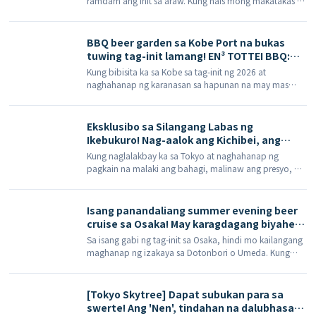
ramdam ang init sa araw. Kung nais mong makatakas sa
kaiseki na istilong Kyoto, at isang
dami ng tao sa sentro ng lungsod at magpalipas ng
swimming pool hanggang sa katapusan ng
isang gabi sa isang inn na may mainit na bukal, ang
Agosto.
Yunohana Onsen sa Kameoka (Yunohana […]
BBQ beer garden sa Kobe Port na bukas
tuwing tag-init lamang! EN³ TOTTEI BBQ:
5,000 yen para sa barbecue, buffet, at libre
Kung bibisita ka sa Kobe sa tag-init ng 2026 at
ang inumin hangga't gusto.
naghahanap ng karanasan sa hapunan na may mas
mala-bakasyong pakiramdam sa tabing-dagat kaysa sa
karaniwang restawran, EN³ TOT […] sa distrito ng
TOTTEI waterfront ng Kobe […]
Eksklusibo sa Silangang Labas ng
Ikebukuro! Nag-aalok ang Kichibei, ang
dalubhasa sa tonkatsu rice bowl, ng 60-
Kung naglalakbay ka sa Tokyo at naghahanap ng
minutong all-you-can-eat na set menu ng
pagkain na malaki ang bahagi, malinaw ang presyo, at
pritong pagkain, mula hapon hanggang
punong-puno ng alindog ng tradisyonal na pagkaing
hapunan – halina't subukan!
kalye ng Hapon, mayroon na ngayong tuwirang
pagpipilian sa Silangang Lualas ng Ikebukuro. Isang
Isang panandaliang summer evening beer
matagal nang itinatag […]
cruise sa Osaka! May karagdagang biyahe
para sa 'Sunflower Summer Evening Beer
Sa isang gabi ng tag-init sa Osaka, hindi mo kailangang
Cruise' sa ika-6 at ika-30 ng Agosto.
maghanap ng izakaya sa Dotonbori o Umeda. Kung
gusto mong masilayan ang tanawin ng gabi, uminom
ng draft beer, makinig sa musika sa barko, at
maramdaman ang malamig na simoy ng 'Mizu no
[Tokyo Skytree] Dapat subukan para sa
Osaka' nang sabay-sabay, maaari mong […]
swerte! Ang 'Nen', tindahan na dalubhasa