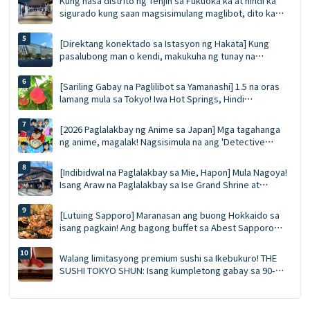
Kung nasa distrito ng Tenjin sa Fukuoka ka at hindi ka
sigurado kung saan magsisimulang maglibot, dito ka
dapat magsimula. Ang Pinal na Gabay sa Tenjin
Underground Shopping Arcade | Pagkain, pamimili, at
[Direktang konektado sa Istasyon ng Hakata] Kung
mga souvenir nang sabay-sabay
pasalubong man o kendi, makukuha ng tunay na
eksperto sa paglalakbay ang lahat nang sabay-sabay sa
MING. Ang Pinakahuling Gabay sa MING (Edisyon 2026)
[Sariling Gabay na Paglilibot sa Yamanashi] 1.5 na oras
lamang mula sa Tokyo! Iwa Hot Springs, Hindi
Mapatutuking Prutas, at Gabay sa Mga Nakatagong
Hiyas ng Bundok Fuji
[2026 Paglalakbay ng Anime sa Japan] Mga tagahanga
ng anime, magalak! Nagsisimula na ang 'Detective
Conan Land 2026' sa 15 lokasyon sa buong bansa:
bagong merchandise, photo session kasama ang mga
[Indibidwal na Paglalakbay sa Mie, Hapon] Mula Nagoya!
karakter, at isang praktikal na gabay sa pag-book ng
Isang Araw na Paglalakbay sa Ise Grand Shrine at
transportasyon ✨
Pagdiriwang sa Ise Lobster sa O-kage Yokocho
[Lutuing Sapporo] Maranasan ang buong Hokkaido sa
isang pagkain! Ang bagong buffet sa Abest Sapporo
Hotel: walang limitasyong pagkain ng alimango,
pagtikim ng ligaw na bluefin tuna, at GARAKU soup curry
Walang limitasyong premium sushi sa Ikebukuro! THE
SUSHI TOKYO SHUN: Isang kumpletong gabay sa 90-
minutong espesyal na tanghalian na may walang
limitasyong sea urchin at sariwang sushi na inihahanda
ng chef.