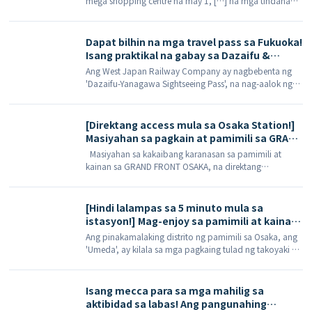
mega shopping centre na may 1, […] na mga tindahan
one-stop shop para sa mga elektronikong
sa buong Japan (pangunahing nasa kanlurang Japan).
kagamitan at produktong pampaganda.
Dapat bilhin na mga travel pass sa Fukuoka!
Isang praktikal na gabay sa Dazaifu &
Yanagawa Pass: tampok ang mga
Ang West Japan Railway Company ay nagbebenta ng
paglalayag sa bangka, mga panghimagas
'Dazaifu-Yanagawa Sightseeing Pass', na nag-aalok ng
na Ume-bashi, at mga diskwentong tiket
diskwentong paglilibot sa makasaysayang mga bayan
sa pagpasok (edisyong na-update noong
ng Dazaifu at Yanagawa sa Fukuoka. Sa pas na ito, […]
2026)
[Direktang access mula sa Osaka Station!]
Masiyahan sa pagkain at pamimili sa GRAND
FRONT OSAKA
Masiyahan sa kakaibang karanasan sa pamimili at
kainan sa GRAND FRONT OSAKA, na direktang
konektado sa JR Osaka Station. GRAND F […]
[Hindi lalampas sa 5 minuto mula sa
istasyon!] Mag-enjoy sa pamimili at kainan
sa HEP FIVE at Hankyu Sanbangai
Ang pinakamalaking distrito ng pamimili sa Osaka, ang
'Umeda', ay kilala sa mga pagkaing tulad ng takoyaki at
ng pork buns mula sa 551 Horai. Gayunpaman, ang
'Umeda' ay higit pa sa isang paraiso para sa mga
mahilig sa pagkain […]
Isang mecca para sa mga mahilig sa
aktibidad sa labas! Ang pangunahing