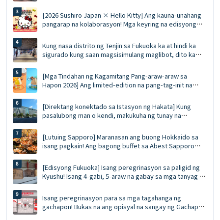
PLAZA ╳ STAGE: Nangungunang 10 kailangang subukan
na mga pagkaing pinipila at listahan ng pamimili
[2026 Sushiro Japan × Hello Kitty] Ang kauna-unahang
pangarap na kolaborasyon! Mga keyring na edisyong
limitado, mga diskwento voucher na 5%, at isang
kumpletong gabay sa limang tematikong restawran
Kung nasa distrito ng Tenjin sa Fukuoka ka at hindi ka
sigurado kung saan magsisimulang maglibot, dito ka
dapat magsimula. Ang Pinal na Gabay sa Tenjin
Underground Shopping Arcade | Pagkain, pamimili, at
[Mga Tindahan ng Kagamitang Pang-araw-araw sa
mga souvenir nang sabay-sabay
Hapon 2026] Ang limited-edition na pang-tag-init na
'Gelati' ng Häagen-Dazs ay ibebenta bukas! Dalawang
lasa: Juicy Fruit at Salted Caramel Pistachio
[Direktang konektado sa Istasyon ng Hakata] Kung
pasalubong man o kendi, makukuha ng tunay na
eksperto sa paglalakbay ang lahat nang sabay-sabay sa
MING. Ang Pinakahuling Gabay sa MING (Edisyon 2026)
[Lutuing Sapporo] Maranasan ang buong Hokkaido sa
isang pagkain! Ang bagong buffet sa Abest Sapporo
Hotel: walang limitasyong pagkain ng alimango,
pagtikim ng ligaw na bluefin tuna, at GARAKU soup curry
[Edisyong Fukuoka] Isang peregrinasyon sa paligid ng
Kyushu! Isang 4-gabi, 5-araw na gabay sa mga tanyag na
lokasyon ng anime at manga! Isawsaw ang iyong sarili sa
mundo ng *Demon Slayer*!
Isang peregrinasyon para sa mga tagahanga ng
gachapon! Bukas na ang opisyal na sangay ng Gachapon
Shop sa Asakusa: 548 na makina, eksklusibong mga