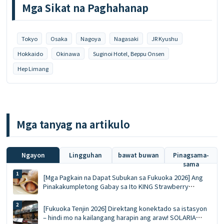
Mga Sikat na Paghahanap
Tokyo
Osaka
Nagoya
Nagasaki
JR Kyushu
Hokkaido
Okinawa
Suginoi Hotel, Beppu Onsen
Hep Limang
Mga tanyag na artikulo
Ngayon
Lingguhan
bawat buwan
Pinagsama-
sama
[Mga Pagkain na Dapat Subukan sa Fukuoka 2026] Ang
Pinakakumpletong Gabay sa Ito KING Strawberry
Dorayaki! Buong sariwang strawberry sa taglamig vs.
ang mousse ace na eksklusibo sa tag-init
[Fukuoka Tenjin 2026] Direktang konektado sa istasyon
– hindi mo na kailangang harapin ang araw! SOLARIA