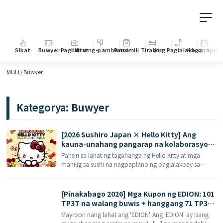
Sikat
Buwyer
Paglilibot
Lutuing-pambansa
Pamimili
Tirahan
Ang Paglalakbay
Kaganapan
M
MULI
/
Buwyer
Kategorya:
Buwyer
[2026 Sushiro Japan × Hello Kitty] Ang
kauna-unahang pangarap na kolaborasyon!
Mga keyring na edisyong limitado, mga
Pansin sa lahat ng tagahanga ng Hello Kitty at mga
diskwento voucher na 5%, at isang
mahilig sa sushi na nagpaplano ng paglalakbay sa
kumpletong gabay sa limang tematikong
Tokyo, Osaka, Nagoya o Fukuoka sa bakasyon ng tag-
restawran
init ng 2026! Isang Hapones na kadena ng […]
[Pinakabago 2026] Mga Kupon ng EDION: 101
TP3T na walang buwis + hanggang 71 TP3T
na diskwento! Balido sa 81 na tindahan na
Mayroon nang lahat ang 'EDION'. Ang 'EDION' ay isang
walang buwis sa buong bansa – ang iyong