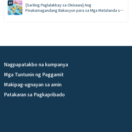
spot para sa litrato, at mga regalong pambungad—lahat
[Sariling Paglalakbay sa Okinawa] Ang
sa isang lugar.
Pinakamagandang Bakasyon para sa Mga Matatanda sa
2026! Isang elegante at maginhawang bakasyon sa
dalawa sa pinaka-mahikal na destinasyon ng Hoshino
Resorts—hindi kailangan ng kotse ✨
Nagpapatakbo na kumpanya
Mga Tuntunin ng Paggamit
Makipag-ugnayan sa amin
Patakaran sa Pagkapribado