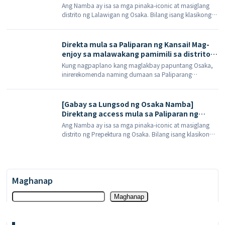
tindahan ng 'Alpen Outdoors' sa Namba
Ang Namba ay isa sa mga pinaka-iconic at masiglang
PARKS ay dapat bisitahin, na nag-aalok ng
distrito ng Lalawigan ng Osaka. Bilang isang klasikong
one-stop shop para sa mga souvenir at
hinto sa anumang paglalakbay sa Osaka, maraming tao
regalo ng Ghibli at Sanrio.
ang isinasama ito sa kanilang itineraryo. Ang Namba
PARKS ay isang […]
Direkta mula sa Paliparan ng Kansai! Mag-
enjoy sa malawakang pamimili sa distrito
ng Namba sa Osaka!
Kung nagpaplano kang maglakbay papuntang Osaka,
inirerekomenda naming dumaan sa Paliparang
Pandaigdig ng Kansai. Sa artikulong ito, ipapakilala
namin ang mga destinasyong […] na maaabot sa
pamamagitan ng pagsasakay sa 'Rapi:t' na limited
[Gabay sa Lungsod ng Osaka Namba]
express train mula sa Paliparang Pandaigdig ng Kansai.
Direktang access mula sa Paliparan ng
Kansai! Dapat bisitahin ang Mont-Bell at
Ang Namba ay isa sa mga pinaka-iconic at masiglang
mga tindahan ng ski gear, pati na rin ang
distrito ng Prepektura ng Osaka. Bilang isang klasikong
bonus na 1,800 yen na diskwento na
hinto sa anumang paglalakbay sa Osaka, maraming tao
voucher
ang isinasama ito sa kanilang itineraryo. Ang Namba
CITY ay matatagpuan sa […]
Maghanap
Maghanap