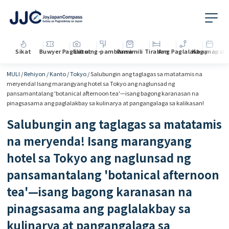
Sikat
Buwyer
Paglilibot
Lutuing-pambansa
Pamimili
Tirahan
Ang Paglalakbay
Kaganapan
M
MULI
/
Rehiyon
/
Kanto
/
Tokyo
/
Salubungin ang taglagas sa matatamis na
meryenda! Isang marangyang hotel sa Tokyo ang naglunsad ng
pansamantalang 'botanical afternoon tea'—isang bagong karanasan na
pinagsasama ang paglalakbay sa kulinarya at pangangalaga sa kalikasan!
Salubungin ang taglagas sa matatamis
na meryenda! Isang marangyang
hotel sa Tokyo ang naglunsad ng
pansamantalang 'botanical afternoon
tea'—isang bagong karanasan na
pinagsasama ang paglalakbay sa
kulinarya at pangangalaga sa