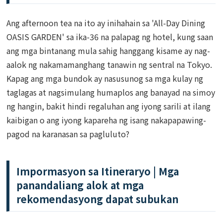
Ang afternoon tea na ito ay inihahain sa 'All-Day Dining
OASIS GARDEN' sa ika-36 na palapag ng hotel, kung saan
ang mga bintanang mula sahig hanggang kisame ay nag-
aalok ng nakamamanghang tanawin ng sentral na Tokyo.
Kapag ang mga bundok ay nasusunog sa mga kulay ng
taglagas at nagsimulang humaplos ang banayad na simoy
ng hangin, bakit hindi regaluhan ang iyong sarili at ilang
kaibigan o ang iyong kapareha ng isang nakapapawing-
pagod na karanasan sa pagluluto?
Impormasyon sa Itineraryo | Mga
panandaliang alok at mga
rekomendasyong dapat subukan