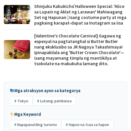
Shinjuku Kabukichō Halloween Special: 'Alice
sa Lupain ng Aklat ng Larawan' Mahiwagang
Set ng Hapunan | Isang costume party at mga
pagkaing karapat-dapat sa Instagram sa iisa
[Valentine's Chocolate Carnival] Gagawa ng
espesyal na pagtatanghal si Butter Butler
nang eksklusibo sa JR Nagoya Takashimaya!
Ipinapakilala ang 'Butter Crown Chocolate'—
isang mayamang timpla ng mantikilya at
tsokolate na makukuha lamang dito.
Mga atraksyon ayon sa kategorya
Tokyo
Lutuing-pambansa
Mga Keyword
Napapanatiling turismo
Hapon na tsaa sa hapon