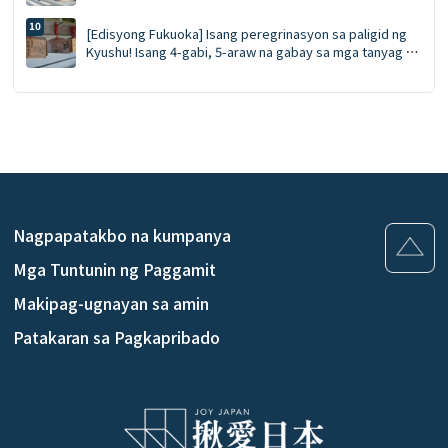
Pagdiriwang sa Ise Lobster sa O-kage Yokocho
[Edisyong Fukuoka] Isang peregrinasyon sa paligid ng
Kyushu! Isang 4-gabi, 5-araw na gabay sa mga tanyag na
lokasyon ng anime at manga! Isawsaw ang iyong sarili sa
mundo ng *Demon Slayer*!
Nagpapatakbo na kumpanya
Mga Tuntunin ng Paggamit
Makipag-ugnayan sa amin
Patakaran sa Pagkapribado