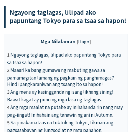
Ngayong taglagas, lilipad ako
papuntang Tokyo para sa tsaa sa hapon!
Mga Nilalaman
[
Itago
]
1
Ngayong taglagas, lilipad ako papuntang Tokyo para
sa tsaa sa hapon!
2
Maaari ka bang gumawa ng mabuting gawa sa
pamamagitan lamang ng pagkain ng panghimagas?
Hindi pangkaraniwan ang tsaang ito sa hapon!
3
Ang menu ay kasingganda ng isang likhang sining!
Bawat kagat ay puno ng mga lasa ng taglagas.
4
Ang mga maalat na putahe ay inihahanda rin nang may
pag-iingat! Inihahain ang tanawin ng ani ni Autumn.
5
Sa pinakamataas na tuktok ng Tokyo, tikman ang
pagsasabayan ng lungsod at ng mga panahon.