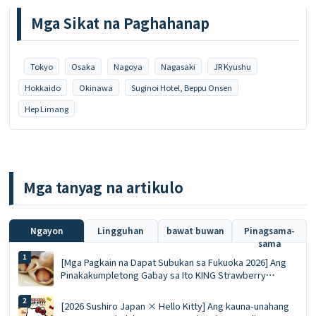
Mga Sikat na Paghahanap
Tokyo
Osaka
Nagoya
Nagasaki
JR Kyushu
Hokkaido
Okinawa
Suginoi Hotel, Beppu Onsen
Hep Limang
Mga tanyag na artikulo
Ngayon
Lingguhan
bawat buwan
Pinagsama-
sama
[Mga Pagkain na Dapat Subukan sa Fukuoka 2026] Ang
Pinakakumpletong Gabay sa Ito KING Strawberry
Dorayaki! Buong sariwang strawberry sa taglamig vs.
ang mousse ace na eksklusibo sa tag-init
[2026 Sushiro Japan × Hello Kitty] Ang kauna-unahang