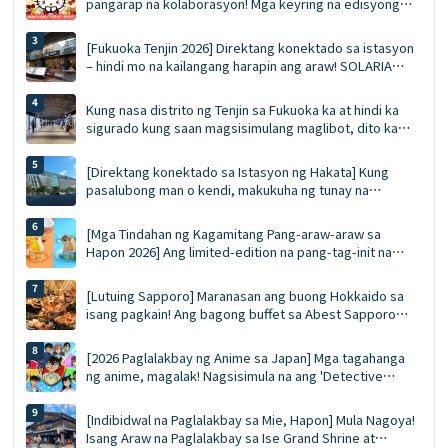
pangarap na kolaborasyon! Mga keyring na edisyong
limitado, mga diskwento voucher na 5%, at isang
kumpletong gabay sa limang tematikong restawran
[Fukuoka Tenjin 2026] Direktang konektado sa istasyon
– hindi mo na kailangang harapin ang araw! SOLARIA
PLAZA ╳ STAGE: Nangungunang 10 kailangang subukan
na mga pagkaing pinipila at listahan ng pamimili
Kung nasa distrito ng Tenjin sa Fukuoka ka at hindi ka
sigurado kung saan magsisimulang maglibot, dito ka
dapat magsimula. Ang Pinal na Gabay sa Tenjin
Underground Shopping Arcade | Pagkain, pamimili, at
[Direktang konektado sa Istasyon ng Hakata] Kung
mga souvenir nang sabay-sabay
pasalubong man o kendi, makukuha ng tunay na
eksperto sa paglalakbay ang lahat nang sabay-sabay sa
MING. Ang Pinakahuling Gabay sa MING (Edisyon 2026)
[Mga Tindahan ng Kagamitang Pang-araw-araw sa
Hapon 2026] Ang limited-edition na pang-tag-init na
'Gelati' ng Häagen-Dazs ay ibebenta bukas! Dalawang
lasa: Juicy Fruit at Salted Caramel Pistachio
[Lutuing Sapporo] Maranasan ang buong Hokkaido sa
isang pagkain! Ang bagong buffet sa Abest Sapporo
Hotel: walang limitasyong pagkain ng alimango,
pagtikim ng ligaw na bluefin tuna, at GARAKU soup curry
[2026 Paglalakbay ng Anime sa Japan] Mga tagahanga
ng anime, magalak! Nagsisimula na ang 'Detective
Conan Land 2026' sa 15 lokasyon sa buong bansa:
bagong merchandise, photo session kasama ang mga
[Indibidwal na Paglalakbay sa Mie, Hapon] Mula Nagoya!
karakter, at isang praktikal na gabay sa pag-book ng
Isang Araw na Paglalakbay sa Ise Grand Shrine at
transportasyon ✨