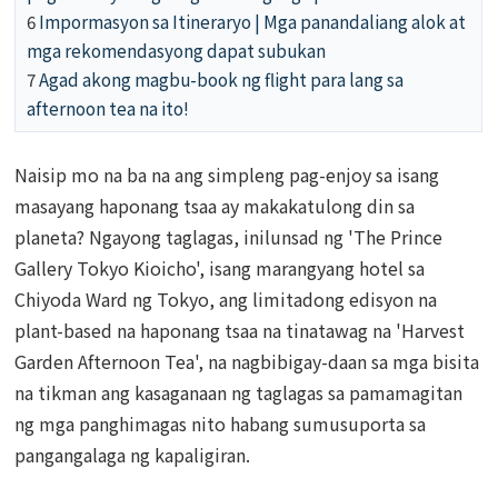
6
Impormasyon sa Itineraryo | Mga panandaliang alok at
mga rekomendasyong dapat subukan
7
Agad akong magbu-book ng flight para lang sa
afternoon tea na ito!
Naisip mo na ba na ang simpleng pag-enjoy sa isang
masayang haponang tsaa ay makakatulong din sa
planeta? Ngayong taglagas, inilunsad ng 'The Prince
Gallery Tokyo Kioicho', isang marangyang hotel sa
Chiyoda Ward ng Tokyo, ang limitadong edisyon na
plant-based na haponang tsaa na tinatawag na 'Harvest
Garden Afternoon Tea', na nagbibigay-daan sa mga bisita
na tikman ang kasaganaan ng taglagas sa pamamagitan
ng mga panghimagas nito habang sumusuporta sa
pangangalaga ng kapaligiran.