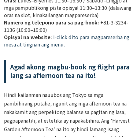
Oras:
Lunes–Biyernes 11:30–16:30 / Sabado–Linggo at
mga pampublikong pista opisyal 11:30–13:30 (dalawang
oras na slot, kinakailangan magpareserba)
Numero ng telepono para sa pag-book:
+81-3-3234-
1136 (10:00–19:00)
Opisyal na website:
I-click dito para magpareserba ng
mesa at tingnan ang menu.
Agad akong magbu-book ng flight para
lang sa afternoon tea na ito!
Hindi kailanman nauubos ang Tokyo sa mga
pambihirang putahe, ngunit ang mga afternoon tea na
nakakamit ang perpektong balanse sa pagitan ng lasa,
pagpapanatili, at estetika ay napakabihira. Ang 'Harvest
Garden Afternoon Tea' na ito ay hindi lamang isang