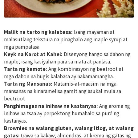
Maliit na tarto ng kalabasa:
Isang mayaman at
malasutlang tekstura na pinaghalo ang maple syrup at
mga pampalasa
Keyk na Karot at Kahel:
Disenyong hango sa dahon ng
maple, isang kasiyahan para sa mata at panlasa.
Tarta ng kamote:
Ang kombinasyon ng beetroot at
mga dahon na hugis kalabasa ay nakamamangha.
Tarta ng Mansanas:
Matamis-at-maasim na mga
mansanas na kinaramelisa gamit ang asukal mula sa
beetroot
Panghimagas na inihaw na kastanyas:
Ang aroma ng
inihaw na tsaa ay perpektong humahalo sa puré ng
kastanyas.
Brownies na walang gluten, walang itlog, at walang
gatas:
Gawa sa kakaw, almendras, at krema ng gatas ng