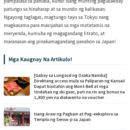
pampalasa sa panlasa, kundi isang munting paglalakbay
patungo sa hinaharap at sa mundo ng kalikasan.
Ngayong taglagas, magtungo tayo sa Tokyo nang
magkasama para masiyahan sa mga matatamis na
meryenda, kumuha ng magagandang litrato, at
maranasan ang pinakamagandang panahon sa Japan!
Mga Kaugnay Na Artikulo!
[Gabay sa Lungsod ng Osaka Namba]
Direktang access mula sa Paliparan ng Kansai!
Dapat bisitahin ang Mont-Bell at mga
tindahan ng ski gear, pati na rin ang bonus na
1,800 yen na diskwento na voucher
Isang Araw ng Pagkain at Pag-eeksplora sa
Templo ng Senso-ji sa Japan