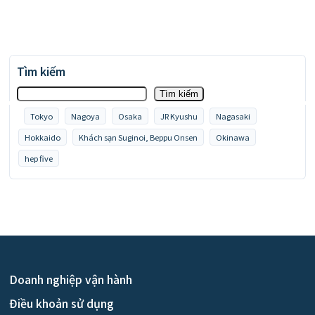
Tìm kiếm
Tìm kiếm
Tokyo
Nagoya
Osaka
JR Kyushu
Nagasaki
Hokkaido
Khách sạn Suginoi, Beppu Onsen
Okinawa
hep five
Doanh nghiệp vận hành
Điều khoản sử dụng