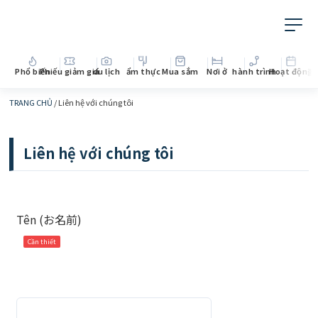
Phổ biến
Phiếu giảm giá
du lịch
ẩm thực
Mua sắm
Nơi ở
hành trình
Hoạt động
Th
TRANG CHỦ
/
Liên hệ với chúng tôi
Liên hệ với chúng tôi
Tên (お名前)
Cần thiết